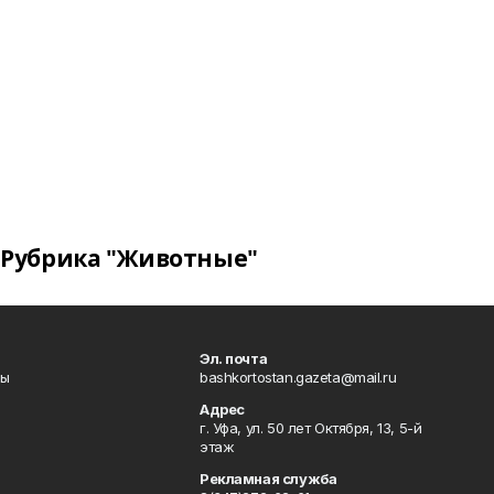
Рубрика "Животные"
Эл. почта
лы
bashkortostan.gazeta@mail.ru
Адрес
г. Уфа, ул. 50 лет Октября, 13, 5-й
этаж
Рекламная служба