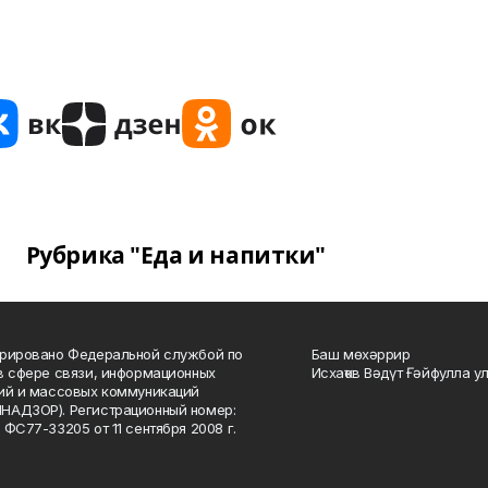
Рубрика "Еда и напитки"
рировано Федеральной службой по
Баш мөхәррир
в сфере связи, информационных
Исхаҡов Вәдүт Ғәйфулла у
ий и массовых коммуникаций
НАДЗОР). Регистрационный номер:
 ФС77-33205 от 11 сентября 2008 г.