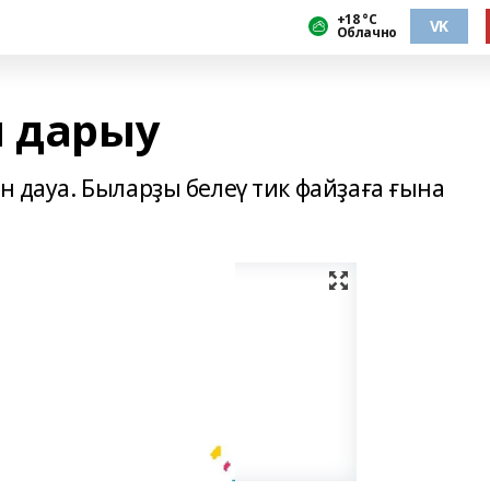
+18 °С
VK
Облачно
п дарыу
н дауа. Быларҙы белеү тик файҙаға ғына