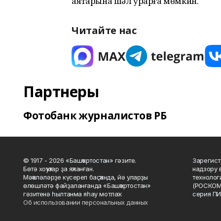
аяҡтарына шәл урарға мөмкин.
Читайте нас
Партнеры
Фотобанк журналистов РБ
© 1917 - 2026 «Башҡортостан» гәзите.
Зарегист
Бөтә хоҡуҡтар ҙа яҡланған.
надзору 
Мәҡәләләрҙе күсереп баҫҡанда, йә уларҙы
технолог
өлөшләтә файҙаланғанда «Башҡортостан»
(РОСКОМ
гәзитенә һылтанма яһау мотлаҡ.
серия ПИ
Об использовании персональных данных