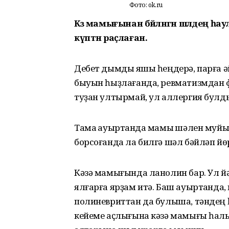
Фото: ok.ru
Кәзә мамығынан бәйләнгән шәлдең 
күптән раҫлаған.
Дебет дымды яҡшы һеңдерә, парға әйлә
быуын һыҙлағанда, ревматизмдан фа
туҙан ултырмай, ул аллергия булд
Тамаҡ ауыртҡанда мамыҡ шәлен муйы
борсоғанда ла билгә шәл бәйләп йө
Кәзә мамығында ланолин бар. Ул йә
ялғарға ярҙам итә. Баш ауыртҡанда, 
полиневриттан да булыша, тәндең һ
кейеме аҫлығына кәзә мамығы һалы