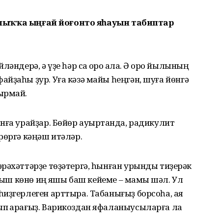
һаулыҡҡа ыңғай йоғонто яһауын табиптар
ндерә, ә үҙе һәр саҡ ҡоро ҡала. Ә ҡоро йылының
йҙаһы ҙур. Уға кәзә майы һеңгән, шуға йөнгә
ырмай.
нға урайҙар. Бөйөр ауыртҡанда, радикулит
рөргә кәңәш итәләр.
рәхәттәрҙе төҙәтергә, һынған урынды тиҙерәк
ҡыш көнө иң яҡшы баш кейеме – мамыҡ шәл. Ул
иҙгерлеген арттыра. Табанығыҙ борсоһа, аяҡ
п ҡарағыҙ. Варикоздан яфаланыусыларға ла