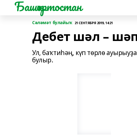
Башҡортостан
Сәләмәт булайыҡ
21 СЕНТЯБРЯ 2019, 14:21
Дебет шәл – шә
Ул, баҡтиһәң, күп төрлө ауырыуҙа
булыр.