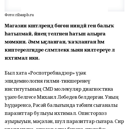
Фото: ribaspb.ru
Магазин кәштәләрендә бөгөн ниндәй генә балыҡ
һатылмай, йәнең теләгәнен һатып алырға
мөмкин. Әммә ыҫланған, ҡаҡланған һәм
киптерелгәндәре сәләмәтлеккә зыян килтереүе лә
ихтимал икән.
Был хаҡта «Роспотребнадзор» үҙәк
эпидемиология ғилми-тикшеренеү
институтының CMD молекуляр диагностика
үҙәге белгесе Михаил Лебедев белдергән. Уның
һүҙҙәренсә, Рәсәй балығында тәбиғи сығанаҡлы
паразиттар булыуы ихтимал. Описторхоз
ауырыуын, мәҫәлән, шул паразиттар сығара. Сир