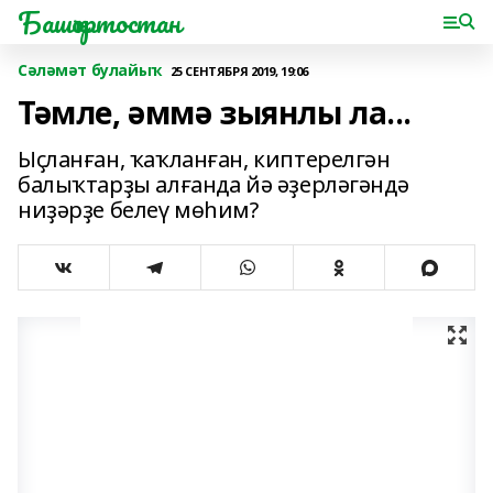
Башҡортостан
Сәләмәт булайыҡ
25 СЕНТЯБРЯ 2019, 19:06
Тәмле, әммә зыянлы ла...
Ыҫланған, ҡаҡланған, киптерелгән
балыҡтарҙы алғанда йә әҙерләгәндә
ниҙәрҙе белеү мөһим?