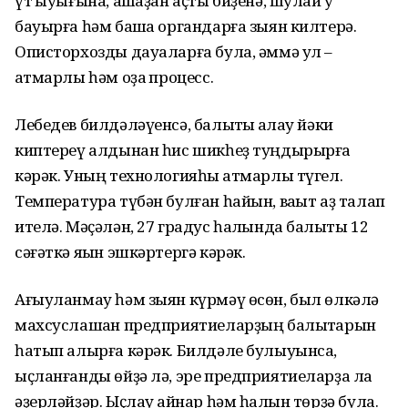
үт ҡыуығына, ашҡаҙан аҫты биҙенә, шулай уҡ
бауырға һәм башҡа органдарға зыян килтерә.
Описторхозды дауаларға була, әммә ул –
ҡатмарлы һәм оҙаҡ процесс.
Лебедев билдәләүенсә, балыҡты ҡаҡлау йәки
киптереү алдынан һис шикһеҙ туңдырырға
кәрәк. Уның технологияһы ҡатмарлы түгел.
Температура түбән булған һайын, ваҡыт аҙ талап
ителә. Мәҫәлән, 27 градус һалҡында балыҡты 12
сәғәткә яҡын эшкәртергә кәрәк.
Ағыуланмау һәм зыян күрмәү өсөн, был өлкәлә
махсуслашҡан предприятиеларҙың балыҡтарын
һатып алырға кәрәк. Билдәле булыуынса,
ыҫланғанды өйҙә лә, эре предприятиеларҙа ла
әҙерләйҙәр. Ыҫлау ҡайнар һәм һалҡын төрҙә була.