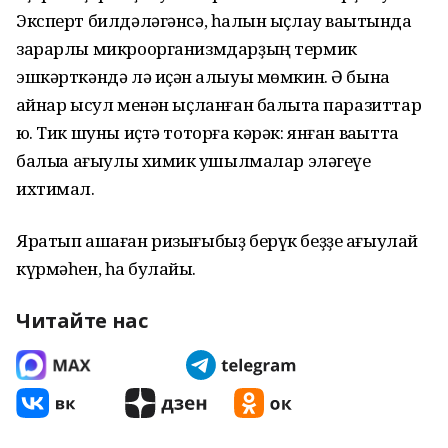
Эксперт билдәләгәнсә, һалҡын ыҫлау ваҡытында
зарарлы микроорганизмдарҙың термик
эшкәрткәндә лә иҫән ҡалыуы мөмкин. Ә бына
ҡайнар ысул менән ыҫланған балыҡта паразиттар
юҡ. Тик шуны иҫтә тоторға кәрәк: янған ваҡытта
балыҡҡа ағыулы химик ҡушылмалар эләгеүе
ихтимал.
Яратып ашаған ризығыбыҙ берүк беҙҙе ағыулай
күрмәһен, һаҡ булайыҡ.
Читайте нас