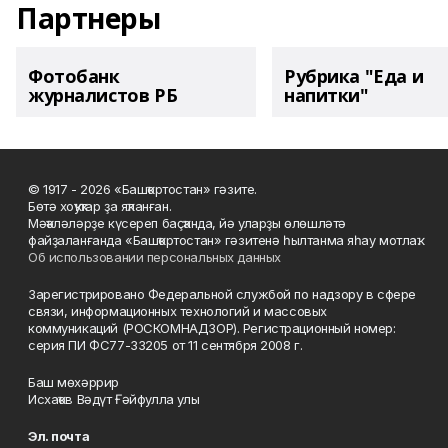
Партнеры
Фотобанк
Рубрика "Еда и
журналистов РБ
напитки"
© 1917 - 2026 «Башҡортостан» гәзите.
Бөтә хоҡуҡтар ҙа яҡланған.
Мәҡәләләрҙе күсереп баҫҡанда, йә уларҙы өлөшләтә
файҙаланғанда «Башҡортостан» гәзитенә һылтанма яһау мотлаҡ.
Об использовании персональных данных
Зарегистрировано Федеральной службой по надзору в сфере
связи, информационных технологий и массовых
коммуникаций (РОСКОМНАДЗОР). Регистрационный номер:
серия ПИ ФС77-33205 от 11 сентября 2008 г.
Баш мөхәррир
Исхаҡов Вәдүт Ғәйфулла улы
Эл. почта