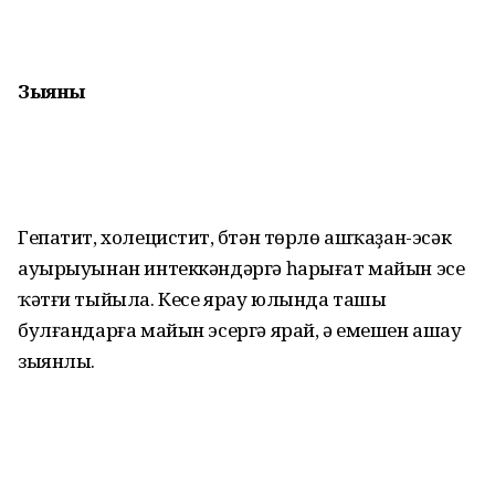
Зыяны
Гепатит, холецистит, бүтән төрлө ашҡаҙан-эсәк
ауырыуынан интеккәндәргә һарығат майын эсеү
ҡәтғи тыйыла. Кесе ярау юлында ташы
булғандарға майын эсергә ярай, ә емешен ашау
зыянлы.