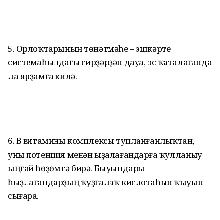
5. Орлоҡтарының төнәтмәһе – эшкәртеү
системаһындағы сирҙәрҙән дауа, эс ҡаталағанда
ла ярҙамға килә.
6. В витамины комплексы тупланғанлыҡтан,
уны потенция менән ыҙалағандарға ҡулланыу
ыңғай һөҙөмтә бирә. Быуындары
һыҙлағандарҙың ҡуҙғалаҡ кислотаһын ҡыуып
сығара.