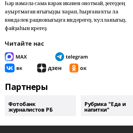
Һәр нәмәлә сама кәрәк икәнен онотмай, үҙегеҙҙең
ауыртмаған яғығыҙҙы ҡарап, һырғанаҡты ла
көндәлек рационығыҙға индерегеҙ, ҡулланығыҙ,
файҙаһын күрегеҙ.
Читайте нас
Партнеры
Фотобанк
Рубрика "Еда и
журналистов РБ
напитки"