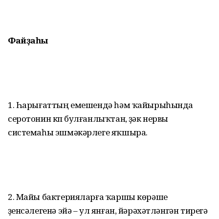
Файҙаһы
1. Һарығаттың емешендә һәм ҡайырыһында
серотонин күп булғанлыҡтан, үҙәк нервы
системаһы эшмәкәрлеге яҡшыра.
2. Майы бактерияларға ҡаршы көрәшеү
үҙенсәлегенә эйә – ул янған, йәрәхәтләнгән тирегә