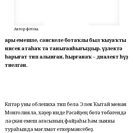
Автор фотоһы.
Һары емешле, сәнскеле ботаҡлы был ҡыуаҡты
нисек атаһаҡ та танығанһығыҙҙыр. Һүҙлектә
һарығат тип алынған, һырғанаҡ – диалект һүҙ
тиелгән.
Күптәр уны облепиха тип белә. Элек Ҡытай менән
Монголияла, хәҙер инде Рәсәйҙең бөтә төбәгендә
лә үҫкән емеш ағасының файҙаһы һәм зыяны
тураһында мәғлүмәт еткермәксебеҙ.