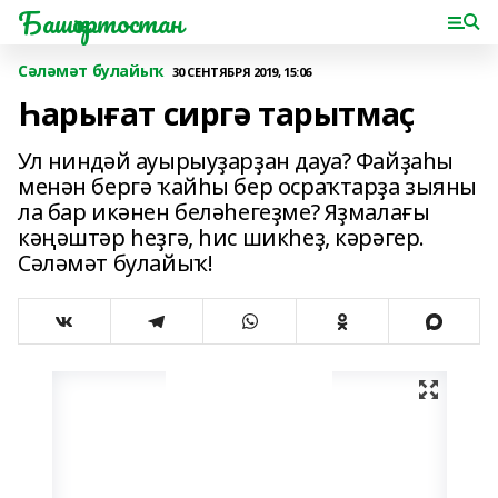
Башҡортостан
Сәләмәт булайыҡ
30 СЕНТЯБРЯ 2019, 15:06
Һарығат сиргә тарытмаҫ
Ул ниндәй ауырыуҙарҙан дауа? Файҙаһы
менән бергә ҡайһы бер осраҡтарҙа зыяны
ла бар икәнен беләһегеҙме? Яҙмалағы
кәңәштәр һеҙгә, һис шикһеҙ, кәрәгер.
Сәләмәт булайыҡ!