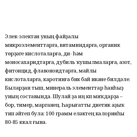
Элек-электән уның файҙалы
микроэлементтарға, витаминдарға, органик
төрҙәге кислоталарға, ди- һәм
моносахаридтарға, дубиль ҡушылмаларға, азот,
фитонцид, флавоноидтарға, майлы
кислоталарға, каротинға бик бай икәне билдәле.
Быларҙан тыш, минераль элементтар һанһыҙ
уның составында. Шулай ҙа иң күп миҡдарҙа –
бор, тимер, марганец. Һарығатты диетик аҙыҡ
тип әйтеп була: 100 грамм еләктең калорияһы
80-85 ккал ғына.