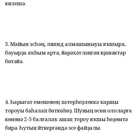
килешә.
3. Майын эсһәң, липид алмашыныуы яҡшыра,
бауырҙа аҡһым арта, йәрәхәтләнгән күҙәнәктәр
бөтәйә.
4. Һарығат емешенең хәтерһеҙлеккә ҡаршы
тороуы баһалап бөткөһөҙ. Шуның өсөн ололарға
көнөнә 2-3 балғалаҡ ашап тороу яҡшы һөҙөмтә
бирә. Һутын йүткергәндә эсеү файҙалы.