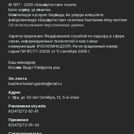
© 1917 - 2026 «Башҡортостан» гәзите.
Бөтә хоҡуҡтар ҙа яҡланған.
Мәҡәләләрҙе күсереп баҫҡанда, йә уларҙы өлөшләтә
файҙаланғанда «Башҡортостан» гәзитенә һылтанма яһау мотлаҡ.
Об использовании персональных данных
Зарегистрировано Федеральной службой по надзору в сфере
связи, информационных технологий и массовых
коммуникаций (РОСКОМНАДЗОР). Регистрационный номер:
серия ПИ ФС77-33205 от 11 сентября 2008 г.
Баш мөхәррир
Исхаҡов Вәдүт Ғәйфулла улы
Эл. почта
bashkortostan.gazeta@mail.ru
Адрес
г. Уфа, ул. 50 лет Октября, 13, 5-й этаж
Рекламная служба
8(347)272-62-61
Приемная
8(347)272-05-43
Сотрудничество