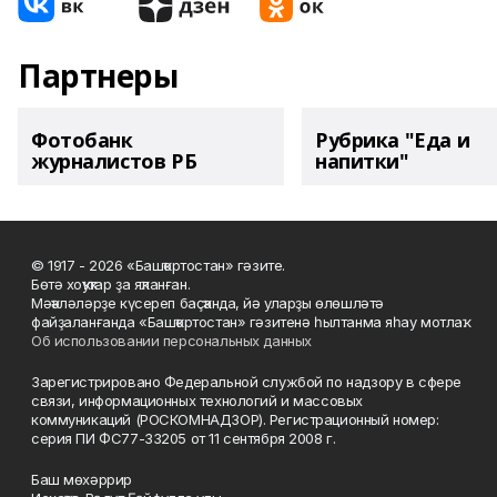
Партнеры
Фотобанк
Рубрика "Еда и
журналистов РБ
напитки"
© 1917 - 2026 «Башҡортостан» гәзите.
Бөтә хоҡуҡтар ҙа яҡланған.
Мәҡәләләрҙе күсереп баҫҡанда, йә уларҙы өлөшләтә
файҙаланғанда «Башҡортостан» гәзитенә һылтанма яһау мотлаҡ.
Об использовании персональных данных
Зарегистрировано Федеральной службой по надзору в сфере
связи, информационных технологий и массовых
коммуникаций (РОСКОМНАДЗОР). Регистрационный номер:
серия ПИ ФС77-33205 от 11 сентября 2008 г.
Баш мөхәррир