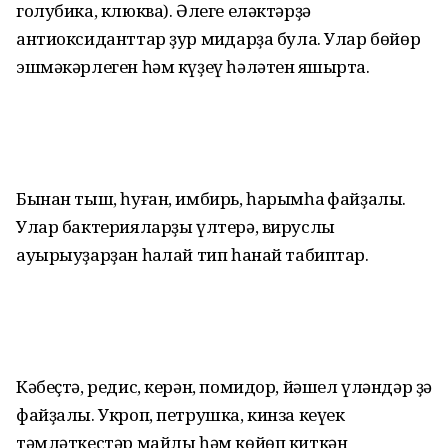
голубика, клюква). Әлеге еләктәрҙә
антиоксиданттар ҙур миҡдарҙа була. Улар бөйөр
эшмәкәрлеген һәм күҙеү һәләтен яҡшырта.
Бынан тыш, һуған, имбирь, һарымһаҡ файҙалы.
Улар бактерияларҙы үлтерә, вируслы
ауырыуҙарҙан һаҡлай тип һанай табиптар.
Кәбеҫтә, редис, керән, помидор, йәшел үләндәр ҙә
файҙалы. Укроп, петрушка, кинза кеүек
тәмләткестәр майлы һәм көйөп киткән