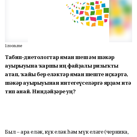
1zoon.me
Табип-диетологтар яман шеш һәм шәкәр
ауырыуына ҡаршы иң файҙалы ризыҡты
атап, ҡайһы бер еләктәр яман шеште иҫкәртә,
шәкәр ауырыуынан интегеүселәргә ярҙам итә
тип һанай. Ниндәйҙәре һуң?
Был – ҡара еләк, күк еләк һәм мүк еләге (черника,