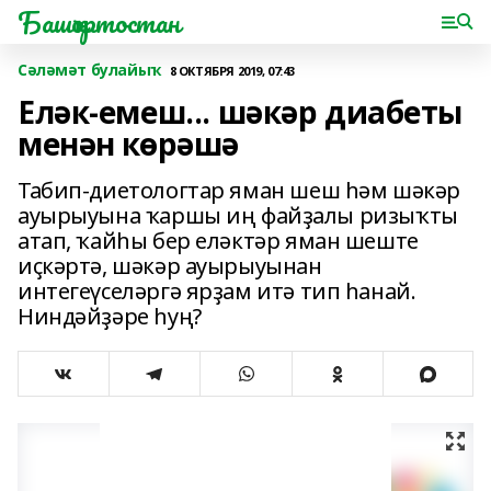
Башҡортостан
Сәләмәт булайыҡ
8 ОКТЯБРЯ 2019, 07:43
Еләк-емеш... шәкәр диабеты
менән көрәшә
Табип-диетологтар яман шеш һәм шәкәр
ауырыуына ҡаршы иң файҙалы ризыҡты
атап, ҡайһы бер еләктәр яман шеште
иҫкәртә, шәкәр ауырыуынан
интегеүселәргә ярҙам итә тип һанай.
Ниндәйҙәре һуң?