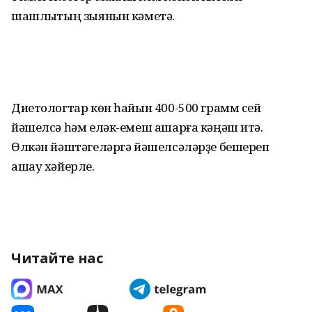
шашлыҡтың зыянын кәметә.
Диетологтар көн һайын 400-500 грамм сей
йәшелсә һәм еләк-емеш ашарға кәңәш итә.
Өлкән йәштәгеләргә йәшелсәләрҙе бешереп
ашау хәйерле.
Читайте нас