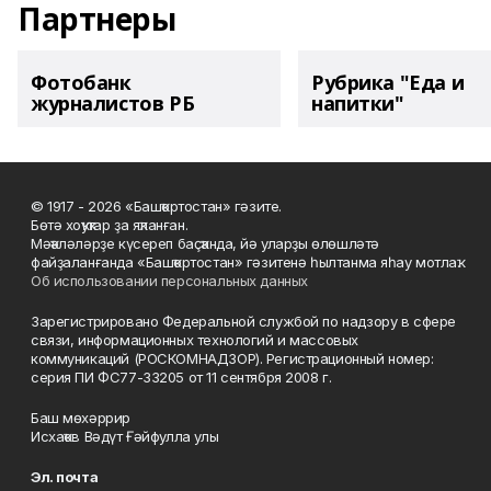
Партнеры
Фотобанк
Рубрика "Еда и
журналистов РБ
напитки"
© 1917 - 2026 «Башҡортостан» гәзите.
Бөтә хоҡуҡтар ҙа яҡланған.
Мәҡәләләрҙе күсереп баҫҡанда, йә уларҙы өлөшләтә
файҙаланғанда «Башҡортостан» гәзитенә һылтанма яһау мотлаҡ.
Об использовании персональных данных
Зарегистрировано Федеральной службой по надзору в сфере
связи, информационных технологий и массовых
коммуникаций (РОСКОМНАДЗОР). Регистрационный номер:
серия ПИ ФС77-33205 от 11 сентября 2008 г.
Баш мөхәррир
Исхаҡов Вәдүт Ғәйфулла улы
Эл. почта