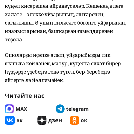
күңел кисерешен өйрәнеүселәр. Кешенең әлеге
халәте – элекке уйҙарының, эштәренең
сағылышы. Ә уның киләсәге бөгөнгө уйҙарынан,
инаныстарынан, башҡарған ғәмәлдәренән
төҙөлә.
Ошоларҙы иҫәпкә алып, уйҙарыбыҙҙы тик
яҡшыға көйләйек, матур, күңелгә сихәт бирер
һүҙҙәрҙе үҙебеҙгә генә түгел, бер-беребеҙгә
әйтергә лә йәлләмәйек.
Читайте нас