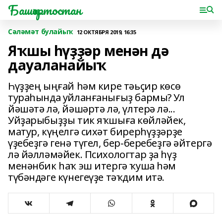
Башҡортостан
Сәләмәт булайыҡ
12 ОКТЯБРЯ 2019, 16:35
Яҡшы һүҙҙәр менән дә
дауаланайыҡ
Һүҙҙең ыңғай һәм кире тәьҫир көсө
тураһында уйланғанығыҙ бармы? Ул
йәшәтә лә, йәшәртә лә, үлтерә лә...
Уйҙарыбыҙҙы тик яҡшыға көйләйек,
матур, күңелгә сихәт бирерһүҙҙәрҙе
үҙебеҙгә генә түгел, бер-беребеҙгә әйтергә
лә йәлләмәйек. Психологтар ҙа һүҙ
менәнбик һаҡ эш итергә ҡуша һәм
түбәндәге күнегеүҙе тәҡдим итә.