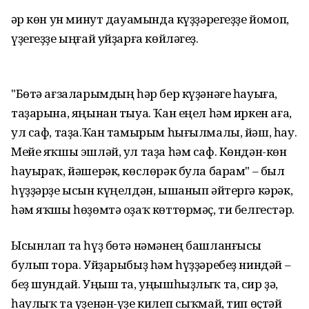
Һәр көн ун минут дауамында күҙҙәрегеҙҙе йомоп,
үҙегеҙҙе ыңғай уйҙарға көйләгеҙ.
"Бөтә ағзаларымдың һәр бер күҙәнәге һауыға,
таҙарына, яңынан тыуа. Ҡан еңел һәм иркен аға,
ул саф, таҙа.Ҡан тамырым һығылмалы, йәш, һау.
Мейе яҡшы эшләй, ул таҙа һәм саф. Көндән-көн
һауыраҡ, йәшерәк, көслөрәк була барам" – был
һүҙҙәрҙе ысын күңелдән, ышанып әйтергә кәрәк,
һәм яҡшы һөҙөмтә оҙаҡ көттөрмәҫ, ти белгестәр.
Ысынлап та һүҙ бөтә нәмәнең башланғысы
булып тора. Уйҙарыбыҙ һәм һүҙҙәребеҙ ниндәй –
беҙ шундай. Уңыш та, уңышһыҙлыҡ та, сир ҙә,
һаулыҡ та үҙенән-үҙе килеп сыҡмай, тип өҫтәй