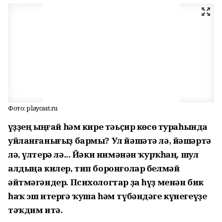
Фото: playcast.ru
Һүҙҙең ыңғай һәм кире тәьҫир көсө тураһында
уйланғанығыҙ бармы? Ул йәшәтә лә, йәшәртә
лә, үлтерә лә... Йәки нимәнән ҡурҡһаң, шул
алдыңа килер, тип боронғолар белмәй
әйтмәгәндер. Психологтар ҙа һүҙ менән бик
һаҡ эш итергә ҡуша һәм түбәндәге күнегеүҙе
тәҡдим итә.