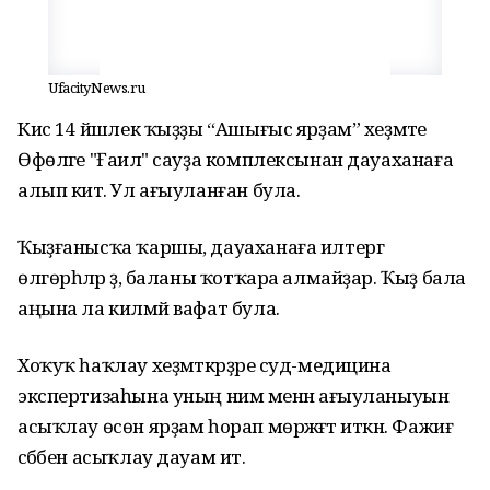
UfacityNews.ru
Кисә 14 йәшлек ҡыҙҙы “Ашығыс ярҙам” хеҙмәте
Өфөләге "Ғаилә" сауҙа комплексынан дауаханаға
алып китә. Ул ағыуланған була.
Ҡыҙғанысҡа ҡаршы, дауаханаға илтергә
өлгөрһәләр ҙә, баланы ҡотҡара алмайҙар. Ҡыҙ бала
аңына ла килмәй вафат була.
Хоҡуҡ һаҡлау хеҙмәткәрҙәре суд-медицина
экспертизаһына уның нимә менән ағыуланыуын
асыҡлау өсөн ярҙам һорап мөрәжәғәт иткән. Фажиғә
сәбәбен асыҡлау дауам итә.