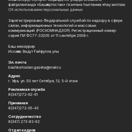
файҙаланғанда «Башҡортостан» гәзитенә һылтанма яһау мотлаҡ.
Об использовании персональных данных
Зарегистрировано Федеральной службой по надзору в сфере
связи, информационных технологий и массовых
коммуникаций (РОСКОМНАДЗОР). Регистрационный номер:
серия ПИ ФС77-33205 от 11 сентября 2008 г.
Баш мөхәррир
Исхаҡов Вәдүт Ғәйфулла улы
Эл. почта
bashkortostan.gazeta@mail.ru
Адрес
г. Уфа, ул. 50 лет Октября, 13, 5-й этаж
Рекламная служба
8(347)272-62-61
Приемная
8(347)272-05-43
Сотрудничество
8(347) 273-83-92
Отдел кадров