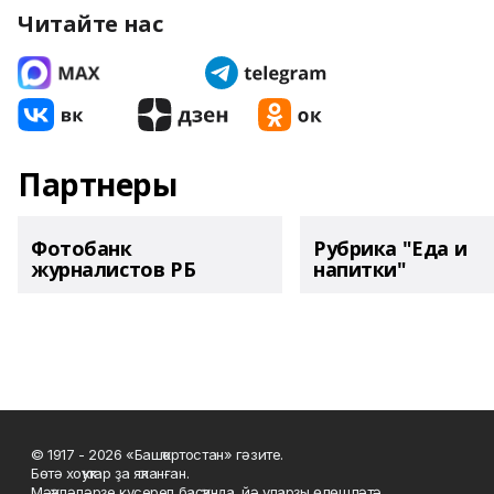
Читайте нас
Партнеры
Фотобанк
Рубрика "Еда и
журналистов РБ
напитки"
© 1917 - 2026 «Башҡортостан» гәзите.
Бөтә хоҡуҡтар ҙа яҡланған.
Мәҡәләләрҙе күсереп баҫҡанда, йә уларҙы өлөшләтә