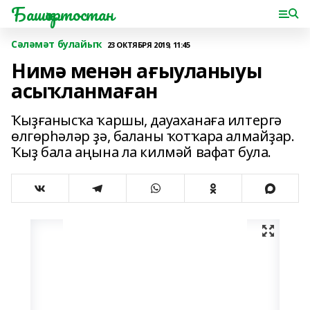
Башҡортостан
Сәләмәт булайыҡ
23 ОКТЯБРЯ 2019, 11:45
Нимә менән ағыуланыуы
асыҡланмаған
Ҡыҙғанысҡа ҡаршы, дауаханаға илтергә
өлгөрһәләр ҙә, баланы ҡотҡара алмайҙар.
Ҡыҙ бала аңына ла килмәй вафат була.