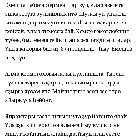
Емештә тәбиғи ферменттар күп, улар аҙыҡты
эшкәртеүгә булышлыҡ итә. Шулай уҡ ундағы
витаминдар иммун системаһы эшмәкәрлеген
көйләй. Алма тимергә бай. Кемдең гемоглобины
түбән, был емеште йыш ашарға тәҡдим итәләр.
Унда калория бик аҙ, 87 проценты – һыу. Емештә
йод күп.
Алма косметологияла киң ҡулланыла. Тиренең
күҙәнәктәрен таҙарта, ваҡ йыйырсыҡтарҙы
яҙырға ярҙам итә. Майлы тире өсөн әсе төрө
айырыуса һәйбәт.
Япраҡтары сәсте нығытыуға ҙур йоғонто яһай.
Уларҙы киптерелгән алмаға һыу ҡушып, ун
минут ҡайнатып алаһың да, йыуылған сәсте