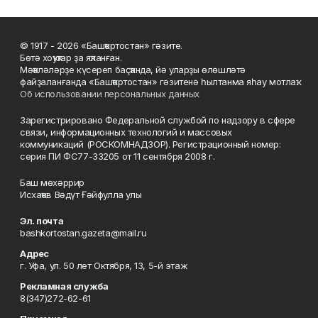
© 1917 - 2026 «Башҡортостан» гәзите.
Бөтә хоҡуҡтар ҙа яҡланған.
Мәҡәләләрҙе күсереп баҫҡанда, йә уларҙы өлөшләтә
файҙаланғанда «Башҡортостан» гәзитенә һылтанма яһау мотлаҡ.
Об использовании персональных данных
Зарегистрировано Федеральной службой по надзору в сфере
связи, информационных технологий и массовых
коммуникаций (РОСКОМНАДЗОР). Регистрационный номер:
серия ПИ ФС77-33205 от 11 сентября 2008 г.
Баш мөхәррир
Исхаҡов Вәдүт Ғәйфулла улы
Эл. почта
bashkortostan.gazeta@mail.ru
Адрес
г. Уфа, ул. 50 лет Октября, 13, 5-й этаж
Рекламная служба
8(347)272-62-61