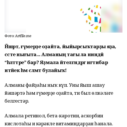
Фото: Artfile.me
Йәшәртә, ғүмерҙе оҙайта, йыйырсыҡтарҙы яҙа,
сәсте нығыта... Алманың тағы ла ниндәй
“һәләттәре” бар? Яҙмала әйтелгәндәргә иғтибар
итәйек һәм сәләмәт булайыҡ!
Алманың файҙаһы ныҡ күп. Уны йыш ашау
йәшәртә һәм ғүмерҙе оҙайта, ти был өлкәләге
белгестәр.
Алмала ретинол, бета-каротин, аскорбин
кислотаһы иң кәрәкле витаминдарҙан һанала.