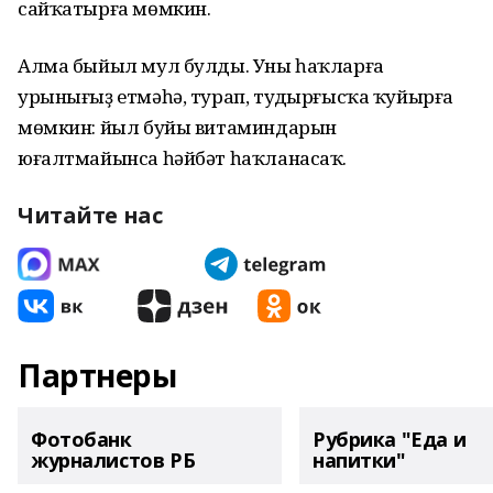
сайҡатырға мөмкин.
Алма быйыл мул булды. Уны һаҡларға
урынығыҙ етмәһә, турап, туңдырғысҡа ҡуйырға
мөмкин: йыл буйы витаминдарын
юғалтмайынса һәйбәт һаҡланасаҡ.
Читайте нас
Партнеры
Фотобанк
Рубрика "Еда и
журналистов РБ
напитки"