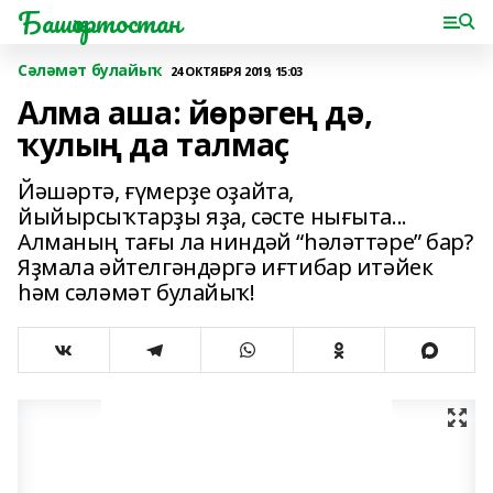
Башҡортостан
Сәләмәт булайыҡ
24 ОКТЯБРЯ 2019, 15:03
Алма аша: йөрәгең дә,
ҡулың да талмаҫ
Йәшәртә, ғүмерҙе оҙайта,
йыйырсыҡтарҙы яҙа, сәсте нығыта...
Алманың тағы ла ниндәй “һәләттәре” бар?
Яҙмала әйтелгәндәргә иғтибар итәйек
һәм сәләмәт булайыҡ!