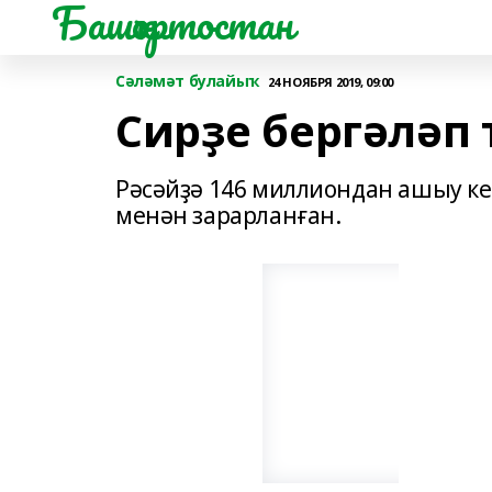
Башҡортостан
Сәләмәт булайыҡ
24 НОЯБРЯ 2019, 09:00
Сирҙе бергәләп
Рәсәйҙә 146 миллиондан ашыу к
менән зарарланған.