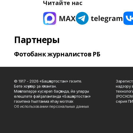
Читайте нас
Партнеры
Фотобанк журналистов РБ
© 1917 - 2026 «Башҡортостан» гәзите.
Зарегист
Бөтә хоҡуҡтар ҙа яҡланған.
надзору 
Мәҡәләләрҙе күсереп баҫҡанда, йә уларҙы
технолог
өлөшләтә файҙаланғанда «Башҡортостан»
(РОСКОМ
гәзитенә һылтанма яһау мотлаҡ.
серия ПИ
Об использовании персональных данных