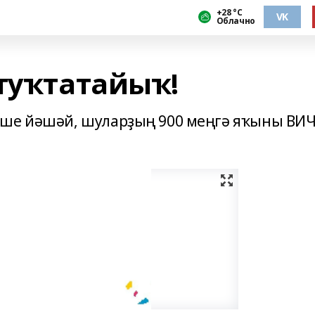
+28 °С
VK
Облачно
 туҡтатайыҡ!
еше йәшәй, шуларҙың 900 меңгә яҡыны ВИ