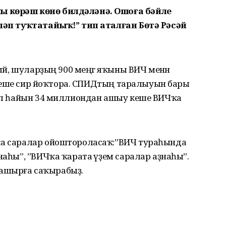
ы көрәш көнө билдәләнә. Ошоға бәйле
әләп туҡтатайыҡ!” тип аталған Бөтә Рәсәй
шәй, шуларҙың 900 меңгә яҡыны ВИЧ менән
ун кеше сир йоҡтора. СПИДтың таралыуын бары
 Йыл һайын 34 миллиондан ашыу кеше ВИЧҡа
са саралар ойоштороласаҡ:”ВИЧ тураһында
наһы”, ”ВИЧҡа ҡарата әүҙем саралар аҙнаһы”.
ашырға саҡырабыҙ.