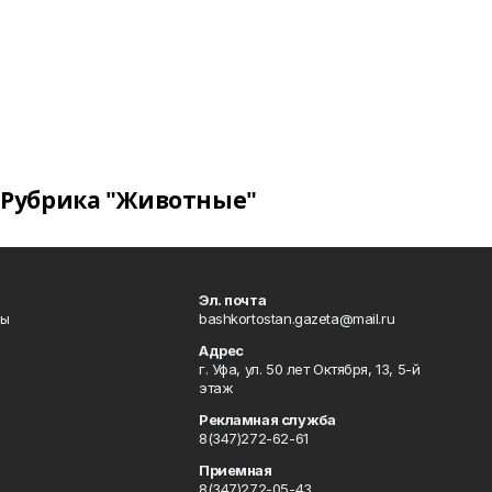
Рубрика "Животные"
Эл. почта
лы
bashkortostan.gazeta@mail.ru
Адрес
г. Уфа, ул. 50 лет Октября, 13, 5-й
этаж
Рекламная служба
8(347)272-62-61
Приемная
8(347)272-05-43