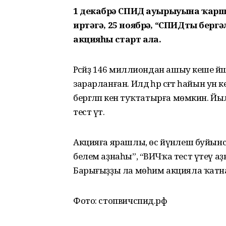
1 декабрҙә СПИД ауырыуына ҡарш
иртәгә, 25 ноябрҙә, “СПИДты берг
акцияһы старт ала.
Рәсәйҙә 146 миллиондан ашыу кеше йә
зарарланған. Илдә һәр сәғәт һайын 
бергәләп кенә туҡтатырға мөмкин.
тест үтә.
Акцияға ярашлы, өс йүнәлеш буйын
белем аҙнаһы”, “ВИЧҡа тест үтеү аҙ
Барығыҙҙы ла мөһим акцияла ҡатн
Фото: стопвичспид.рф