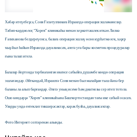
Хәбәр итеүебеҙсә, Соня Ғизәтуллинаға Израилдә операция эшләмәнеләр.
Т
абип-кардиолог, “Хорев” клиникаһы менән хеҙмәттәшлек иткән Лилиә
Ғәлиханова белдереүенсә, балаға операция эшләү өсөн күрһәтмә юҡ, хәҙер
ҡыҙ йыл һайын Израилдә дауаланасаҡ, әлегә уға бары косметик процедуралар
ғына талап ителә.
Балалар йортонда тәрбиәләнгән икенсе сабыйға дүшәмбе көндө операция
эшләгәндәр. Әйткәндәй, Израилгә Соня менән был малайҙан тыш йәнә бер
баланы ла алып барғандар. Әлегә уның исеме һәм диагнозы сер итеп тотола.
Ошо көндәрҙә “Хорев” клиникаһына Башҡортостандан тағы ике сабый осасаҡ.
Уларҙы унда ентекләп тикшерәсәктәр, кәрәк булһа, дауалаясаҡтар.
Фото Интернет селтәренән алынды.