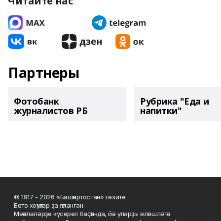
Читайте нас
Партнеры
Фотобанк
Рубрика "Еда и
журналистов РБ
напитки"
© 1917 - 2026 «Башҡортостан» гәзите.
Бөтә хоҡуҡтар ҙа яҡланған.
Мәҡәләләрҙе күсереп баҫҡанда, йә уларҙы өлөшләтә