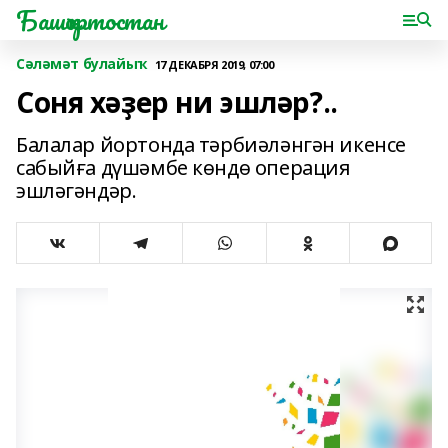
Башҡортостан
Сәләмәт булайыҡ
17 ДЕКАБРЯ 2019, 07:00
Соня хәҙер ни эшләр?..
Балалар йортонда тәрбиәләнгән икенсе
сабыйға дүшәмбе көндө операция
эшләгәндәр.