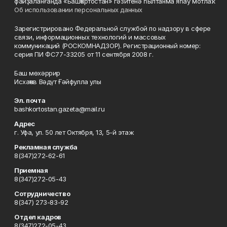
файҙаланғанда «Башҡортостан» гәзитенә һылтанма яһау мотлаҡ.
Об использовании персональных данных
Зарегистрировано Федеральной службой по надзору в сфере
связи, информационных технологий и массовых
коммуникаций (РОСКОМНАДЗОР). Регистрационный номер:
серия ПИ ФС77-33205 от 11 сентября 2008 г.
Баш мөхәррир
Исхаҡов Вәдүт Ғәйфулла улы
Эл. почта
bashkortostan.gazeta@mail.ru
Адрес
г. Уфа, ул. 50 лет Октября, 13, 5-й этаж
Рекламная служба
8(347)272-62-61
Приемная
8(347)272-05-43
Сотрудничество
8(347) 273-83-92
Отдел кадров
8(347)272-05-43