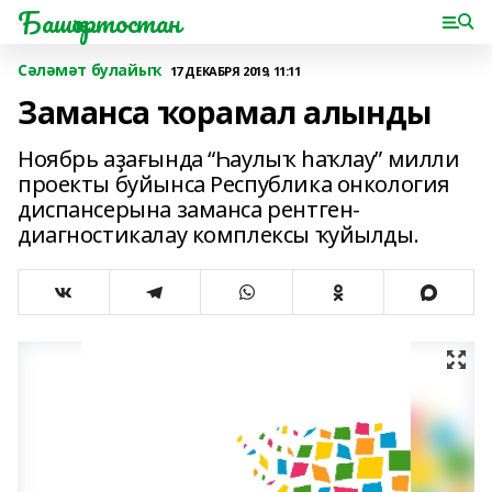
Башҡортостан
Сәләмәт булайыҡ
17 ДЕКАБРЯ 2019, 11:11
Заманса ҡорамал алынды
Ноябрь аҙағында “Һаулыҡ һаҡлау” милли
проекты буйынса Республика онкология
диспансерына заманса рентген-
диагностикалау комплексы ҡуйылды.