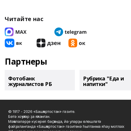
Читайте нас
Партнеры
Фотобанк
Рубрика "Еда и
журналистов РБ
напитки"
© 1917 - 2026 «Башҡортостан» гәзите.
Бөтә хоҡуҡтар ҙа яҡланған.
Мәҡәләләрҙе күсереп баҫҡанда, йә уларҙы өлөшләтә
файҙаланғанда «Башҡортостан» гәзитенә һылтанма яһау мотлаҡ.