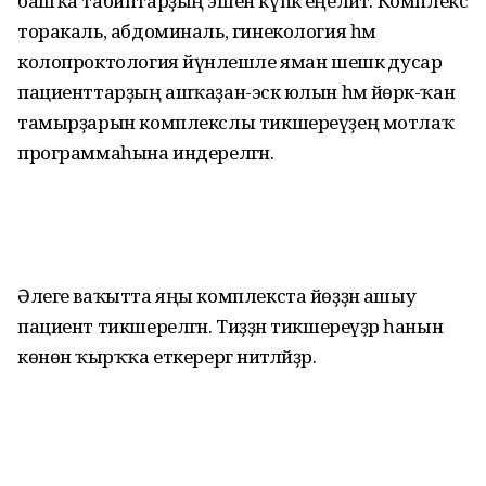
башҡа табиптарҙың эшен күпкә еңеләйтә. Комплекс
торакаль, абдоминаль, гинекология һәм
колопроктология йүнәлешле яман шешкә дусар
пациенттарҙың ашҡаҙан-эсәк юлын һәм йөрәк-ҡан
тамырҙарын комплекслы тикшереүҙең мотлаҡ
программаһына индерелгән.
Әлеге ваҡытта яңы комплекста йөҙҙән ашыу
пациент тикшерелгән. Тиҙҙән тикшереүҙәр һанын
көнөнә ҡырҡҡа еткерергә ниәтләйҙәр.