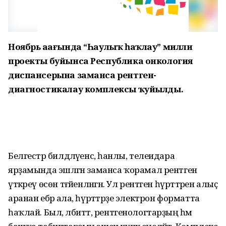
Ноябрь аҙағында “Һаулыҡ һаҡлау” милли
проекты буйынса Республика онкология
диспансерына заманса рентген-
диагностикалау комплексы ҡуйылды.
Белгестәр билдәләүенсә, һанлы, телеидара
ярҙамында эшләгән заманса ҡорамал рентген
үткәреү өсөн тәғәйенләнгән. Ул рентген һүрәттәрен алыҫ
аранан ебәрә ала, һүрәттәрҙе электрон форматта
һаҡлай. Был, әлбиттә, рентгенологтарҙың һәм