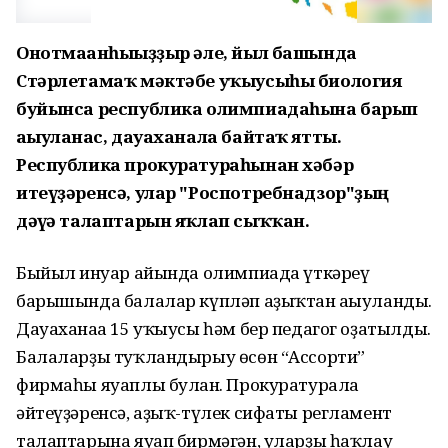
Онотмағанһығыҙҙыр әле, йыл башында
Стәрлетамаҡ мәктәбе уҡыусыһы биология
буйынса республика олимпиадаһына барып
ағыуланғас, дауаханала байтаҡ ятты.
Республика прокуратураһынан хәбәр
итеүҙәренсә, улар "Роспотребнадзор"ҙың
дәғүә талаптарын яҡлап сыҡҡан.
Быйыл ғинуар айында олимпиада үткәреү
барышында балалар күпләп аҙыҡтан ағыуланды.
Дауаханаға 15 уҡыусы һәм бер педагог оҙатылды.
Балаларҙы туҡландырыу өсөн “Ассорти”
фирмаһы яуаплы булған. Прокуратурала
әйтеүҙәренсә, аҙыҡ-түлек сифаты регламент
талаптарына яуап бирмәгән, уларҙы һаҡлау