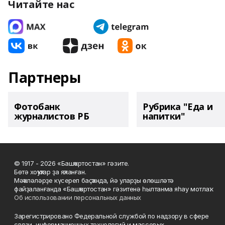
Читайте нас
Партнеры
Фотобанк
Рубрика "Еда и
журналистов РБ
напитки"
© 1917 - 2026 «Башҡортостан» гәзите.
Бөтә хоҡуҡтар ҙа яҡланған.
Мәҡәләләрҙе күсереп баҫҡанда, йә уларҙы өлөшләтә
файҙаланғанда «Башҡортостан» гәзитенә һылтанма яһау мотлаҡ.
Об использовании персональных данных
Зарегистрировано Федеральной службой по надзору в сфере
связи, информационных технологий и массовых