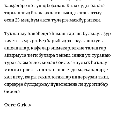
ҡағиҙәләре лә тупаҫ боҙолған. Ҡала суды бәләгә
тарыған ҡыҙ балаға әхлаҡи зыянды ҡаплатыу
өсөн 25 мең һум аҡса түләргә мәжбүр иткән.
Туҡланыу өлкәһендә һаман тәртип булмауы ҙур
хәүеф тыуҙыра. Беҙ барыбыҙ ҙа – ҡулланыусы,
ашханалар, кафелар эшмәкәрлегенә талаптар
айырыуса ҡәтғи булырға тейеш, сөнки ул туранан-
тура сәләмәтлек менән бәйле. "Һаулыҡ һаҡлау”
милли проектында тап ошо етди мәсьәләләрҙе
хәл итеү, юғары технологиялар индереүҙән тыш,
сирҙәрҙе булдырмау йүнәлешенә лә ҙур иғтибар
бирелә.
Фото: Gtrk.tv