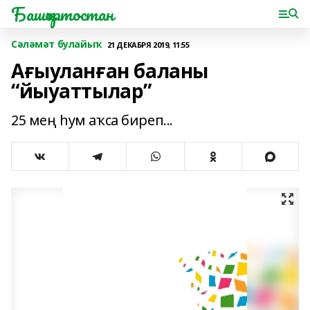
Башҡортостан
Сәләмәт булайыҡ
21 ДЕКАБРЯ 2019, 11:55
Ағыуланған баланы
“йыуаттылар”
25 мең һум аҡса биреп...