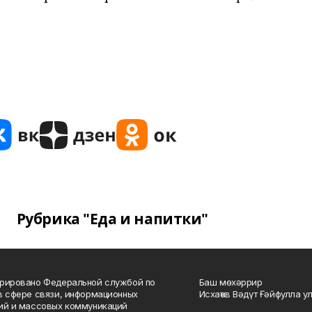
Рубрика "Еда и напитки"
рировано Федеральной службой по
Баш мөхәррир
в сфере связи, информационных
Исхаҡов Вәдүт Ғәйфулла у
ий и массовых коммуникаций