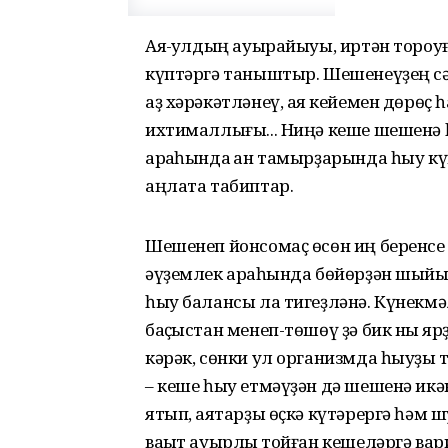
Аяҡ-ҡулдың ауырайыуы, иртән тороу
күптәргә таныштыр. Шешенеүҙең сә
аҙ хәрәкәтләнеү, аяҡ кейемен дөрөҫ 
ихтималлығы... Ниңә кеше шешенә
арҡаһында ҡан тамырҙарында һыу кү
аңлата табиптар.
Шешенеп йонсомаҫ өсөн иң беренсе 
әүҙемлек арҡаһында бөйөрҙән шыйыҡ
һыу балансы ла тигеҙләнә. Күнекмәл
баҫҡыстан менеп-төшөү ҙә бик ныҡ яр
кәрәк, сөнки ул организмда һыуҙы т
– кеше һыу етмәүҙән дә шешенә икән
ятып, аяҡтарҙы өҫкә күтәрергә һәм 
ваҡыт ауырлыҡ тойған кешеләргә ва