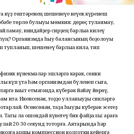
ға күҙ төптәренең шешенеүе кеүек күренеш
бәбе төрлө булыуы мөмкин: дөрөҫ туҡланмау,
һайламау, ниндәйҙер сирҙең барлыҡҡа килеү
 һуң? Организмда һыу балансының боҙолоуы
п тупланып, шешенеү барлыҡҡа килә, тип
физик күнекмәләр эшләргә кәрәк, сөнки
лыҡ күп үтә һәм организмдан бүленеп сыға,
әргә ваҡыт етмәгәндә, күберәк йәйәү йөрөү,
ҙам итә. Икенсенән, тоҙҙо ҡулланыуҙы сикләргә
отҡарлай. Өсөнсөнән, таҙа һыуҙы күберәк эсегеҙ
. Тағы ла ошондай күнегеү бик файҙалы: арҡаға
шулай 20-30 секунд тоторға. Аяҡтарында һәр
рикозға ҡаршы компрессион колготки кейергә