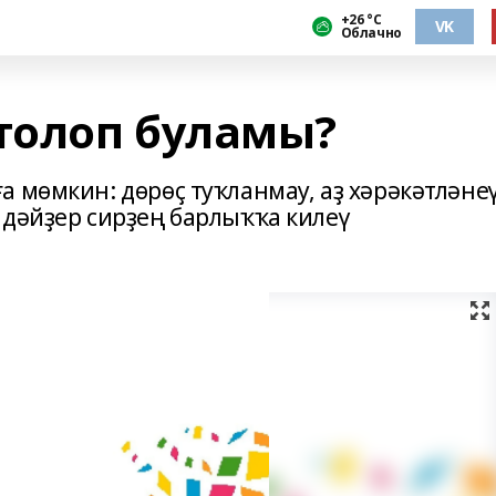
+26 °С
VK
Облачно
толоп буламы?
 мөмкин: дөрөҫ туҡланмау, аҙ хәрәкәтләнеү
ндәйҙер сирҙең барлыҡҡа килеү