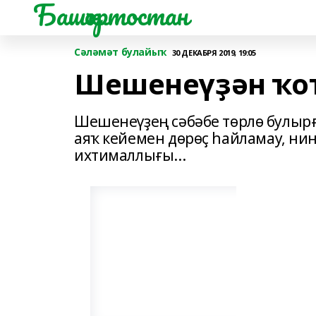
Башҡортостан
Сәләмәт булайыҡ
30 ДЕКАБРЯ 2019, 19:05
Шешенеүҙән ҡо
Шешенеүҙең сәбәбе төрлө булырға
аяҡ кейемен дөрөҫ һайламау, ни
ихтималлығы...