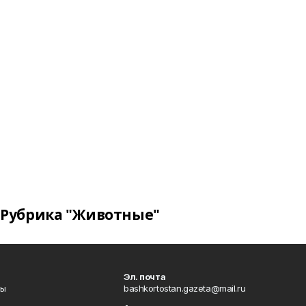
Рубрика "Животные"
Эл. почта
лы
bashkortostan.gazeta@mail.ru