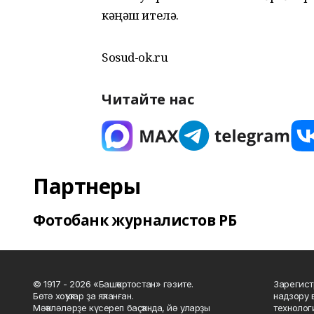
кәңәш ителә.
Sosud-ok.ru
Читайте нас
Партнеры
Фотобанк журналистов РБ
© 1917 - 2026 «Башҡортостан» гәзите.
Зарегист
Бөтә хоҡуҡтар ҙа яҡланған.
надзору 
Мәҡәләләрҙе күсереп баҫҡанда, йә уларҙы
технолог