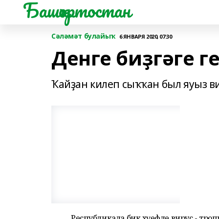
Башҡортостан
Сәләмәт булайыҡ
6 ЯНВАРЯ 2020, 07:30
Денге биҙгәге ге
Ҡайҙан килеп сыҡҡан был яуыз в
Республикала бик хәүефле вирус - троп