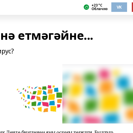
+23 °С
VK
Облачно
нә етмәгәйне...
ирус?
ик Денге биҙгәгенең яңы осрағы теркәлгән. Былтыр