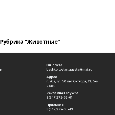
Рубрика "Животные"
Эл. почта
лы
bashkortostan.gazeta@mail.ru
Адрес
г. Уфа, ул. 50 лет Октября, 13, 5-й
этаж
Рекламная служба
8(347)272-62-61
Приемная
8(347)272-05-43