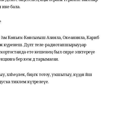
 ике бала.
?
яҡ һәм Көньяҡ-Көнсығыш Азияла, Океанияла, Кариб
- һирәк күренеш. Дәүләт теле-радиотапшырыуҙар
шҡортостанда ете кешенең был сирҙе эләктереүе
екцияға бер кем дә тарымаған.
тыу, хәлһеҙлек, биҙгәк тотоу, уҡшытыу, күҙҙән йәш
дусҡа тиклем күтәрелеүе.