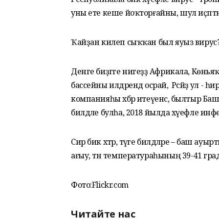
уны ете кеше йоҡторғайны, шул иҫәптән
Ҡайҙан килеп сыҡҡан был яуыз вирус
Денге биҙгәге нигеҙҙә Африкала, Көнь
бассейны илдәрендә осрай, ә Рәсәйҙә ул 
компанияһы хәбәр итеүенсә, былтыр Ба
билдәле булһа, 2018 йылда хәүефле инф
Сир бик хәтәр, тәүге билдәләре – баш ауыр
ағыу, тән температураһының 39-41 гра
Фото:Flickr.com
Читайте нас