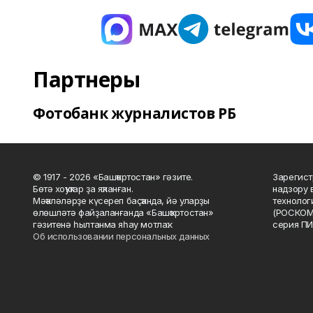
Партнеры
Фотобанк журналистов РБ
© 1917 - 2026 «Башҡортостан» гәзите.
Зарегист
Бөтә хоҡуҡтар ҙа яҡланған.
надзору 
Мәҡәләләрҙе күсереп баҫҡанда, йә уларҙы
технолог
өлөшләтә файҙаланғанда «Башҡортостан»
(РОСКОМ
гәзитенә һылтанма яһау мотлаҡ.
серия ПИ
Об использовании персональных данных