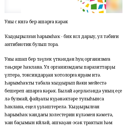
Уны өс көнгә бер ашарға кәрәк
Ҡыҙҙырылған һарымһаҡ - бик көслө дарыу, ул тәбиғи
антибиотик булып тора.
Уны ашап бер тәүлек үткәндән һуң организмға
тәьҫире һаҡлана. Ул организмдағы паразиттарҙы
үлтерә, токсиндарҙан ҡотолорға ярҙам итә.
Һарымһаҡты табала ҡыҙҙырып йәки мейестә
бешереп ашарға кәрәк. Былай әҙерләгәндә уның еҫе
лә булмай, файҙалы күҙәнәктәре тулыһынса
һаҡлана, еңел үҙләштерелә. Ҡыҙҙырылған
һарымһаҡ ҡандағы холестерин күләмен кәметә,
ҡан баҫымын көйләй, ашҡаҙан-эсәк трактын һәм