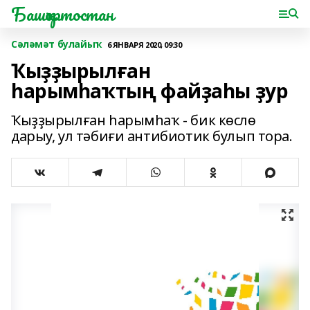
Башҡортостан
Сәләмәт булайыҡ
6 ЯНВАРЯ 2020, 09:30
Ҡыҙҙырылған
һарымһаҡтың файҙаһы ҙур
Ҡыҙҙырылған һарымһаҡ - бик көслө
дарыу, ул тәбиғи антибиотик булып тора.