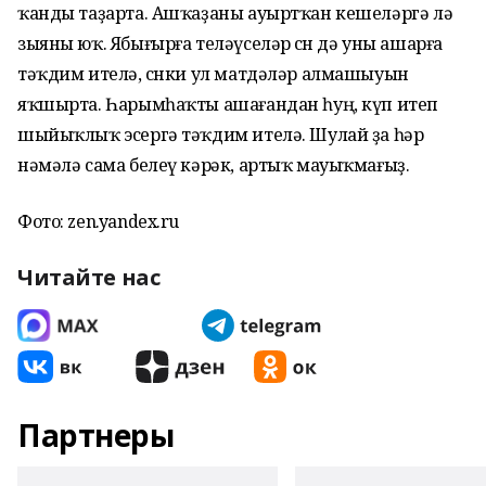
ҡанды таҙарта. Ашҡаҙаны ауыртҡан кешеләргә лә
зыяны юҡ. Ябығырға теләүселәр өсөн дә уны ашарға
тәҡдим ителә, сөнки ул матдәләр алмашыуын
яҡшырта. Һарымһаҡты ашағандан һуң, күп итеп
шыйыҡлыҡ эсергә тәҡдим ителә. Шулай ҙа һәр
нәмәлә сама белеү кәрәк, артыҡ мауыҡмағыҙ.
Фото: zen.yandex.ru
Читайте нас
Партнеры