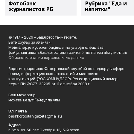
Фотобанк
Рубрика "Еда и
журналистов РБ
напитки"
© 1917 - 2026 «Башҡортостан» гәзите.
Бөтә хоҡуҡтар ҙа яҡланған.
Мәҡәләләрҙе күсереп баҫҡанда, йә уларҙы өлөшләтә
файҙаланғанда «Башҡортостан» гәзитенә һылтанма яһау мотлаҡ.
Об использовании персональных данных
Зарегистрировано Федеральной службой по надзору в сфере
связи, информационных технологий и массовых
коммуникаций (РОСКОМНАДЗОР). Регистрационный номер:
серия ПИ ФС77-33205 от 11 сентября 2008 г.
Баш мөхәррир
Исхаҡов Вәдүт Ғәйфулла улы
Эл. почта
bashkortostan.gazeta@mail.ru
Адрес
г. Уфа, ул. 50 лет Октября, 13, 5-й этаж