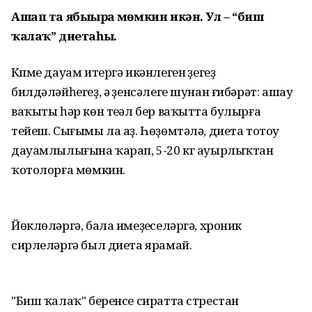
Ашап та ябығырға мөмкин икән. Ул – “биш
ҡалаҡ” диетаһы.
Күпме дауам итергә икәнлеген үҙегеҙ
билдәләйһегеҙ, ә үҙенсәлеге шунан ғибәрәт: ашау
ваҡыты һәр көн теүәл бер ваҡытта булырға
тейеш. Сығымы ла аҙ. Һөҙөмтәлә, диета тотоу
дауамлылығына ҡарап, 5-20 кг ауырлыҡтан
ҡотолорға мөмкин.
Йөклөләргә, бала имеҙеүселәргә, хроник
сирлеләргә был диета ярамай.
"Биш ҡалаҡ" беренсе сиратта стрестан