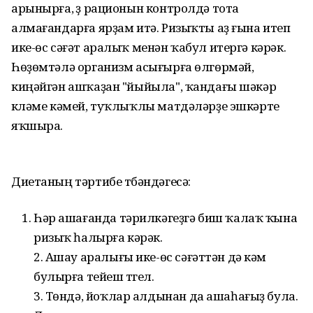
арынырға, үҙ рационын контролдә тота
алмағандарға ярҙам итә. Ризыҡты аҙ ғына итеп
ике-өс сәғәт аралыҡ менән ҡабул итергә кәрәк.
Һөҙөмтәлә организм асығырға өлгөрмәй,
киңәйгән ашҡаҙан "йыйыла", ҡандағы шәкәр
күләме кәмей, туҡлыҡлы матдәләрҙе эшкәртеү
яҡшыра.
Диетаның тәртибе түбәндәгесә:
Һәр ашағанда тәрилкәгеҙгә биш ҡалаҡ ҡына
ризыҡ һалырға кәрәк.
2. Ашау аралығы ике-өс сәғәттән дә кәм
булырға тейеш түгел.
3. Төндә, йоҡлар алдынан да ашаһағыҙ була.