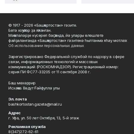
© 1917 - 2026 «Башҡортостан» гәзите.
Бөтә хоҡуҡтар ҙа яҡланған.
Мәҡәләләрҙе күсереп баҫҡанда, йә уларҙы өлөшләтә
файҙаланғанда «Башҡортостан» гәзитенә һылтанма яһау мотлаҡ.
Об использовании персональных данных
Зарегистрировано Федеральной службой по надзору в сфере
связи, информационных технологий и массовых
коммуникаций (РОСКОМНАДЗОР). Регистрационный номер:
серия ПИ ФС77-33205 от 11 сентября 2008 г.
Баш мөхәррир
Исхаҡов Вәдүт Ғәйфулла улы
Эл. почта
bashkortostan.gazeta@mail.ru
Адрес
г. Уфа, ул. 50 лет Октября, 13, 5-й этаж
Рекламная служба
8(347)272-62-61