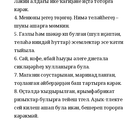
Ләкин алдағы ике ҡағиҙәне иҫтә тоторға
кәрәк.
4. Менюны үҙегеҙ төҙөгөҙ. Нимә теләйһегеҙ –
шуны ашарға мөмкин.
5. Газлы һәм шәкәр күп булған (шул иҫәптән,
теләһә ниндәй һуттар) эсемлектәр эсеү ҡәтғи
тыйыла.
6. Сәй, кофе, ябай һыуҙы әлеге диетала
сикләүҙәрһеҙ ҡулланырға була.
7. Магазин соустарынан, маринадланған,
тоҙланған әйберҙәрҙән баш тартырға кәрәк.
8. Өҫтәлдә ҡыҙҙырылған, ярымфабрикат
ризыҡтар булырға тейеш түгел. Аҙыҡ-түлекте
сей килеш ашап була икән, бешереп торорға
кәрәкмәй.