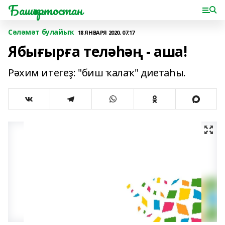
Башҡортостан
Сәләмәт булайыҡ
18 ЯНВАРЯ 2020, 07:17
Ябығырға теләһәң - аша!
Рәхим итегеҙ: "биш ҡалаҡ" диетаһы.