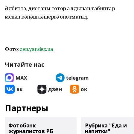
Әлбиттә, диетаны тотор алдынан табиптар
менән кәңәшләшергә онотмағыҙ.
Фото:
zen.yandex.ua
Читайте нас
Партнеры
Фотобанк
Рубрика "Еда и
журналистов РБ
напитки"