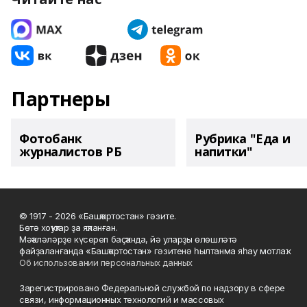
Партнеры
Фотобанк
Рубрика "Еда и
журналистов РБ
напитки"
© 1917 - 2026 «Башҡортостан» гәзите.
Бөтә хоҡуҡтар ҙа яҡланған.
Мәҡәләләрҙе күсереп баҫҡанда, йә уларҙы өлөшләтә
файҙаланғанда «Башҡортостан» гәзитенә һылтанма яһау мотлаҡ.
Об использовании персональных данных
Зарегистрировано Федеральной службой по надзору в сфере
связи, информационных технологий и массовых