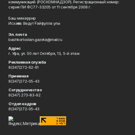
коммуникаций (РОСКОМНАДЗОР). Регистрационный номер:
серия ПИ ФС77-33205 от 11 сентября 2008 г.
Баш мөхәррир
Исхаҡов Вәдүт Ғәйфулла улы
Эл. почта
bashkortostan.gazeta@mail.ru
Адрес
г. Уфа, ул. 50 лет Октября, 13, 5-й этаж
Рекламная служба
8(347)272-62-61
Приемная
8(347)272-05-43
Сотрудничество
8(347) 273-83-92
Отдел кадров
8(347)272-05-43