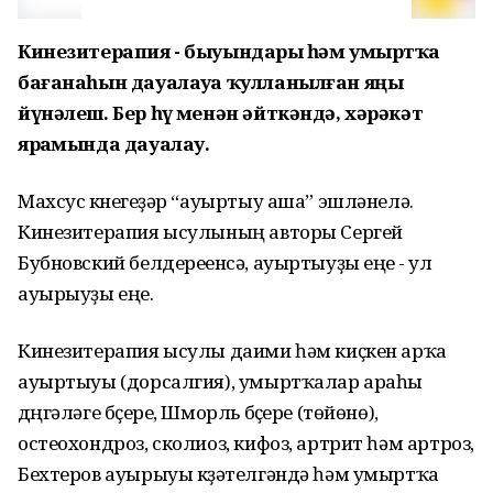
Кинезитерапия - быуындарҙы һәм умыртҡа
бағанаһын дауалауҙа ҡулланылған яңы
йүнәлеш. Бер һүҙ менән әйткәндә, хәрәкәт
ярҙамында дауалау.
Махсус күнегеүҙәр “ауыртыу аша” эшләнелә.
Кинезитерапия ысулының авторы Сергей
Бубновский белдереүенсә, ауыртыуҙы еңеү - ул
ауырыуҙы еңеү.
Кинезитерапия ысулы даими һәм киҫкен арҡа
ауыртыуы (дорсалгия), умыртҡалар араһы
дүңгәләге бүҫере, Шморль бүҫере (төйөнө),
остеохондроз, сколиоз, кифоз, артрит һәм артроз,
Бехтеров ауырыуы күҙәтелгәндә һәм умыртҡа