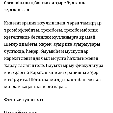
бағанаһының башҡа сирҙәре булғанда
ҡулланыла.
Кинезитерапия ысулын шеш, тәрән тамырҙар
тромбофлебиты, тромбозы, тромбоэмболия
күҙәтелгәндә бөтөнләй ҡулланырға ярамай.
Шәкәр диабеты, йөрәк, ауыр үпкә ауырыуҙары
булғанда, һеңер, быуын һәм мускулдар
йәрәхәтләнгәндә был ысулға һаҡлыҡ менән
ҡарау талап ителә. Һауыҡтырыу-физкультура
күнегеүҙәренә ҡараған кинезитерапияны хәҙер
күптәр үҙ итә. Шөғөлләнеү алдынан табип менән
мотлаҡ кәңәшләшергә кәрәк.
Фото: zen.yandex.ru
Читайте нас