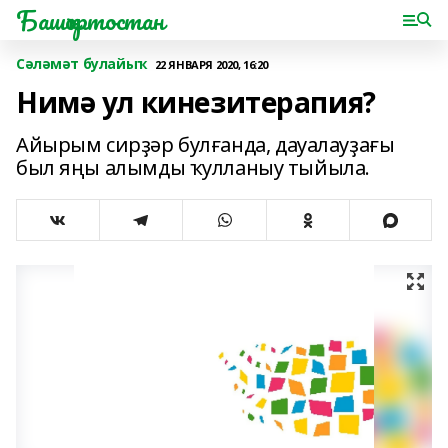
Башҡортостан
Сәләмәт булайыҡ
22 ЯНВАРЯ 2020, 16:20
Нимә ул кинезитерапия?
Айырым сирҙәр булғанда, дауалауҙағы
был яңы алымды ҡулланыу тыйыла.