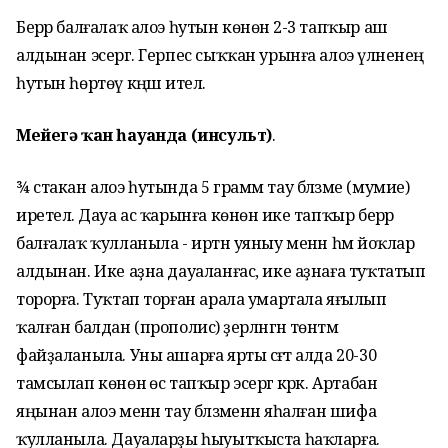
Берәр балғалаҡ алоэ һутын көнөнә 2-3 тапҡыр аш
алдынан эсергә. Герпес сыҡҡан урынға алоэ үләненең
һутын һөртөү кәңәш ителә.
Мейегә ҡан һауғанда (инсульт)
.
¾ стакан алоэ һутында 5 грамм тау бәлзәме (мумие)
иретелә. Дауа ас ҡарынға көнөнә ике тапҡыр берәр
балғалаҡ ҡулланыла - иртән уяныу менән һәм йоҡлар
алдынан. Ике аҙна дауаланғас, ике аҙнаға туҡтатып
торорға. Туҡтап торған арала умартала яғылып
ҡалған балдан (прополис) әҙерләнгән төнәтмә
файҙаланыла. Уны ашарға ярты сәғәт алда 20-30
тамсылап көнөнә өс тапҡыр эсергә кәрәк. Артабан
яңынан алоэ менән тау бәлзәменән яһалған шифа
ҡулланыла. Дауаларҙы һыуытҡыста һаҡларға.