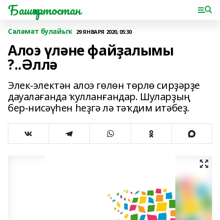
Башҡортостан
Сәләмәт булайыҡ
29 ЯНВАРЯ 2020, 05:30
Алоэ үләне файҙалымы
?..Әллә
Элек-электән алоэ гөлөн төрлө сирҙәрҙе
дауалағанда ҡулланғандар. Шуларҙың
бер-нисәүһен һеҙгә лә тәҡдим итәбеҙ.