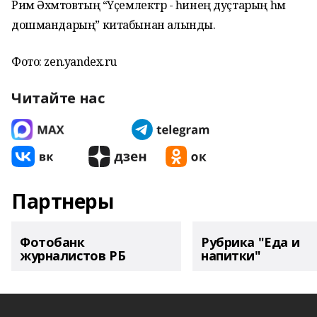
Рим Әхмәтовтың “Үҫемлектәр - һинең дуҫтарың һәм
дошмандарың” китабынан алынды.
Фото: zen.yandex.ru
Читайте нас
Партнеры
Фотобанк
Рубрика "Еда и
журналистов РБ
напитки"