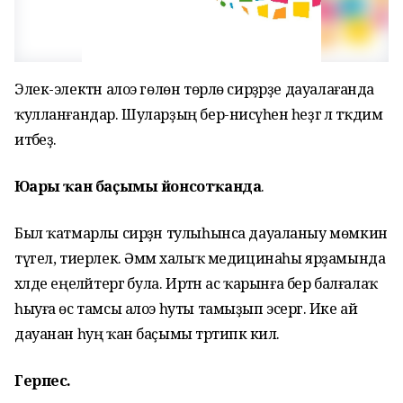
Элек-электән алоэ гөлөн төрлө сирҙәрҙе дауалағанда
ҡулланғандар. Шуларҙың бер-нисәүһен һеҙгә лә тәҡдим
итәбеҙ.
Юғары ҡан баҫымы йонсотҡанда
.
Был ҡатмарлы сирҙән тулыһынса дауаланыу мөмкин
түгел, тиерлек. Әммә халыҡ медицинаһы ярҙамында
хәлде еңеләйтергә була. Иртән ас ҡарынға бер балғалаҡ
һыуға өс тамсы алоэ һуты тамыҙып эсергә. Ике ай
дауанан һуң ҡан баҫымы тәртипкә килә.
Герпес.