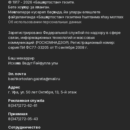
© 1917 - 2026 «Башҡортостан» гәзите.
Бөтә хоҡуҡтар ҙа яҡланған.
Мәҡәләләрҙе күсереп баҫҡанда, йә уларҙы өлөшләтә
файҙаланғанда «Башҡортостан» гәзитенә һылтанма яһау мотлаҡ.
Об использовании персональных данных
Зарегистрировано Федеральной службой по надзору в сфере
связи, информационных технологий и массовых
коммуникаций (РОСКОМНАДЗОР). Регистрационный номер:
серия ПИ ФС77-33205 от 11 сентября 2008 г.
Баш мөхәррир
Исхаҡов Вәдүт Ғәйфулла улы
Эл. почта
bashkortostan.gazeta@mail.ru
Адрес
г. Уфа, ул. 50 лет Октября, 13, 5-й этаж
Рекламная служба
8(347)272-62-61
Приемная
8(347)272-05-43
Сотрудничество