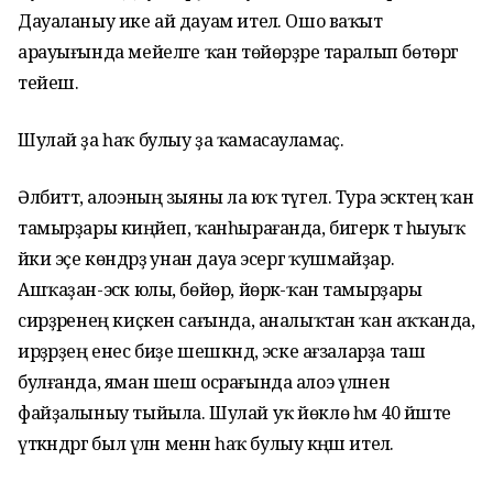
Дауаланыу ике ай дауам ителә. Ошо ваҡыт
арауығында мейеләге ҡан төйөрҙәре таралып бөтөргә
тейеш.
Шулай ҙа һаҡ булыу ҙа ҡамасауламаҫ.
Әлбиттә, алоэның зыяны ла юҡ түгел. Тура эсәктең ҡан
тамырҙары киңәйеп, ҡанһырағанда, бигерәк тә һыуыҡ
йәки эҫе көндәрҙә унан дауа эсергә ҡушмайҙар.
Ашҡаҙан-эсәк юлы, бөйөр, йөрәк-ҡан тамырҙары
сирҙәренең киҫкен сағында, аналыҡтан ҡан аҡҡанда,
ирҙәрҙең енес биҙе шешкәндә, эске ағзаларҙа таш
булғанда, яман шеш осрағында алоэ үләнен
файҙалыныу тыйыла. Шулай уҡ йөклө һәм 40 йәште
үткәндәргә был үлән менән һаҡ булыу кәңәш ителә.