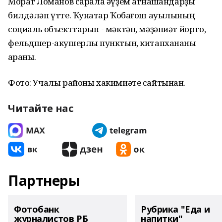
Морат Лоҡманов сарала әүҙем ҡатнашҡандарҙы
билдәләп үтте. Ҡунаҡтар Ҡобағош ауылының
социаль объекттарын - мәктәп, мәҙәниәт йорто,
фельдшер-акушерлыҡ пунктын, китапхананы
ҡараны.
Фото: Учалы районы хакимиәте сайтынан.⠀
Читайте нас
Партнеры
Фотобанк
Рубрика "Еда и
журналистов РБ
напитки"