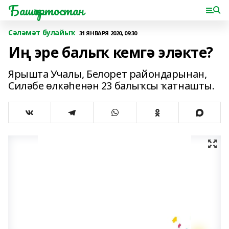
Башҡортостан
Сәләмәт булайыҡ
31 ЯНВАРЯ 2020, 09:30
Иң эре балыҡ кемгә эләкте?
Ярышта Учалы, Белорет райондарынан,
Силәбе өлкәһенән 23 балыҡсы ҡатнашты.