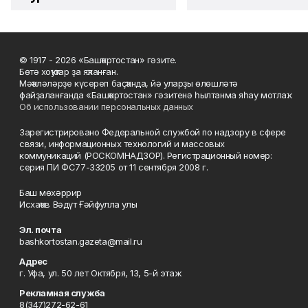
© 1917 - 2026 «Башҡортостан» гәзите.
Бөтә хоҡуҡтар ҙа яҡланған.
Мәҡәләләрҙе күсереп баҫҡанда, йә уларҙы өлөшләтә
файҙаланғанда «Башҡортостан» гәзитенә һылтанма яһау мотлаҡ.
Об использовании персональных данных
Зарегистрировано Федеральной службой по надзору в сфере
связи, информационных технологий и массовых
коммуникаций (РОСКОМНАДЗОР). Регистрационный номер:
серия ПИ ФС77-33205 от 11 сентября 2008 г.
Баш мөхәррир
Исхаҡов Вәдүт Ғәйфулла улы
Эл. почта
bashkortostan.gazeta@mail.ru
Адрес
г. Уфа, ул. 50 лет Октября, 13, 5-й этаж
Рекламная служба
8(347)272-62-61