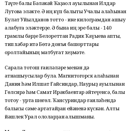
Тәүге балыҡ Бәләкәй Ҡаҙаҡҡол ауылынан Илдар
Лутовҡа эләкте. Ә иң күп балыҡты Учалы ҡалаһынан
Булат Уйылданов тотто - ике килограмдан ашыу
алабуға эләктерҙе. Ә бына иң эре балыҡ - 140
грамлыҡ бәрҙе Белореттан Радик Ҡаүыевҡа ҡапты,
тип хәбәр итә Бөтә донъя башҡорттары
ҡоролтайының матбуғат хеҙмәте. ⠀
Сарала тотош ғаиләләре менән дә
ҡатнашыусылар була. Магнитогорск ҡалаһынан
Дания һәм Илшат Ғайсиндар, Наурыҙ ауылынан
Гөлсирә һәм Самат Ирәкбаевтар әйтеүенсә, балыҡ
тотоу - уртаҡ шөғөл. Ҡансуриндар ғаиләһендә
балыҡсы сәме ҡартатайҙан ейәненә күскән. Алты
йәшлек Урал ололарҙан ҡалышманы.