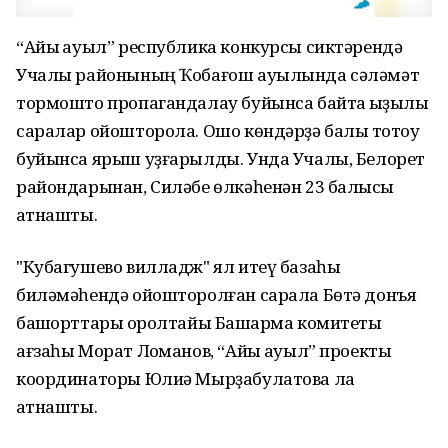
“Айыҡ ауыл” республика конкурсы сиктәрендә
Учалы районының Ҡобағош ауылында сәләмәт
тормошто пропагандалау буйынса байтаҡ ҡыҙыҡлы
саралар ойошторола. Ошо көндәрҙә балыҡ тотоу
буйынса ярыш уҙғарылды. Унда Учалы, Белорет
райондарынан, Силәбе өлкәһенән 23 балыҡсы
ҡатнашты.
"Кубагушево вилладж" ял итеү базаһы
биләмәһендә ойошторолған сарала Бөтә донъя
башҡорттары ҡоролтайы Башҡарма комитеты
ағзаһы Морат Лоҡманов, “Айыҡ ауыл” проекты
координаторы Юлиә Мырҙабулатова ла
ҡатнашты.