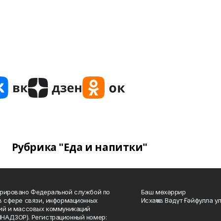
Рубрика "Еда и напитки"
рировано Федеральной службой по
Баш мөхәррир
в сфере связи, информационных
Исхаҡов Вәдүт Ғәйфулла у
ий и массовых коммуникаций
НАДЗОР). Регистрационный номер: