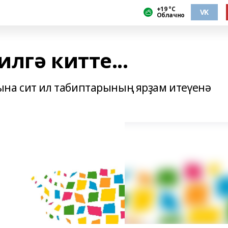
+19 °С
VK
Облачно
лгә китте...
ына сит ил табиптарының ярҙам итеүенә