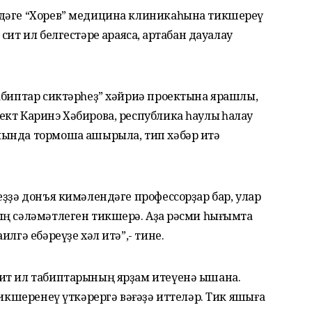
лдәге “Хорев” медицина клиникаһына тикшереү
ит ил белгестәре ҡараясаҡ, артабан дауалау
абиптар сиктәрһеҙ” хәйриә проектына ярашлы,
кт Каринэ Хәбирова, республика һаулыҡ һаҡлау
ында тормошҡа ашырыла, тип хәбәр итә
еҙҙә донъя кимәлендәге профессорҙар бар, улар
ң сәләмәтлеген тикшерә. Аҙаҡ рәсми һығымта
лгә ебәреүҙе хәл итә”,- тине.
ит ил табиптарының ярҙам итеүенә ышана.
тикшеренеү үткәрергә вәғәҙә иттеләр. Тик яҡшыға