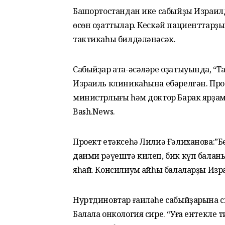
Башҡортостандан ике сабыйҙы Израи
өсөн оҙаттылар. Кескәй пациенттарҙы с
тактикаһы билдәләнәсәк.
Сабыйҙар ата-әсәләре оҙатыуында, “Т
Израиль клиникаһына ебәрелгән. Прое
министрлығы һәм доктор Барак ярҙам
Bash.News.
Проект етәксеһә Лилиә Ғәлиханова:”Б
даими рәүештә килеп, бик күп баланы
яһай. Консилиум ҡайһы балаларҙы Израи
Нуртдиновтар ғаиләһе сабыйҙарына с
Балала онкология сире. “Уға ентекле 