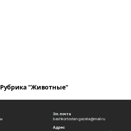
Рубрика "Животные"
Эл. почта
лы
bashkortostan.gazeta@mail.ru
Адрес