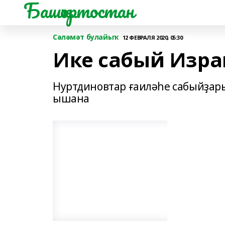
Башҡортостан
Сәләмәт булайыҡ
12 ФЕВРАЛЯ 2020, 05:30
Ике сабый Израи
Нуртдиновтар ғаиләһе сабыйҙар
ышана