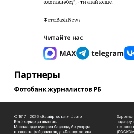
өмөтләнәбеҙ”, - ти атай кеше.
Фото:Bash.News
Читайте нас
Партнеры
Фотобанк журналистов РБ
© 1917 - 2026 «Башҡортостан» гәзите.
Зарегист
Бөтә хоҡуҡтар ҙа яҡланған.
надзору 
Мәҡәләләрҙе күсереп баҫҡанда, йә уларҙы
технолог
өлөшләтә файҙаланғанда «Башҡортостан»
(РОСКОМ