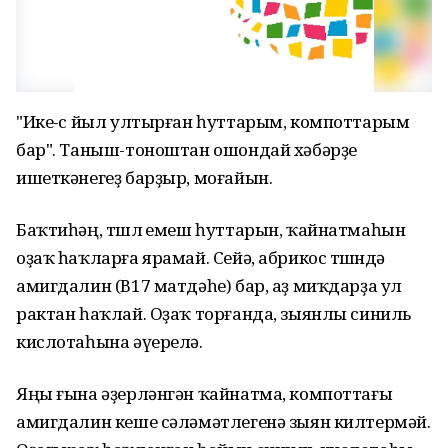
"Ике-өс йыл ултырған һуттарым, компоттарым
бар". Таныш-тоноштан ошондай хәбәрҙе
ишеткәнегеҙ барҙыр, моғайын.
Баҡтиһәң, төшлө емеш һуттарын, ҡайнатмаһын
оҙаҡ һаҡларға ярамай. Сейә, абрикос төшөндә
амигдалин (В17 матдәһе) бар, аҙ миҡдарҙа ул
рактан һаҡлай. Оҙаҡ торғанда, зыянлы синиль
кислотаһына әүерелә.
Яңы ғына әҙерләнгән ҡайнатма, компоттағы
амигдалин кеше сәләмәтлегенә зыян килтермәй.