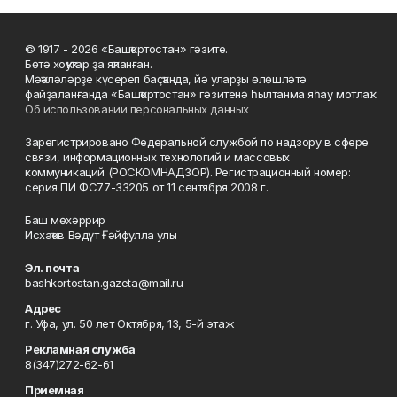
© 1917 - 2026 «Башҡортостан» гәзите.
Бөтә хоҡуҡтар ҙа яҡланған.
Мәҡәләләрҙе күсереп баҫҡанда, йә уларҙы өлөшләтә
файҙаланғанда «Башҡортостан» гәзитенә һылтанма яһау мотлаҡ.
Об использовании персональных данных
Зарегистрировано Федеральной службой по надзору в сфере
связи, информационных технологий и массовых
коммуникаций (РОСКОМНАДЗОР). Регистрационный номер:
серия ПИ ФС77-33205 от 11 сентября 2008 г.
Баш мөхәррир
Исхаҡов Вәдүт Ғәйфулла улы
Эл. почта
bashkortostan.gazeta@mail.ru
Адрес
г. Уфа, ул. 50 лет Октября, 13, 5-й этаж
Рекламная служба
8(347)272-62-61
Приемная