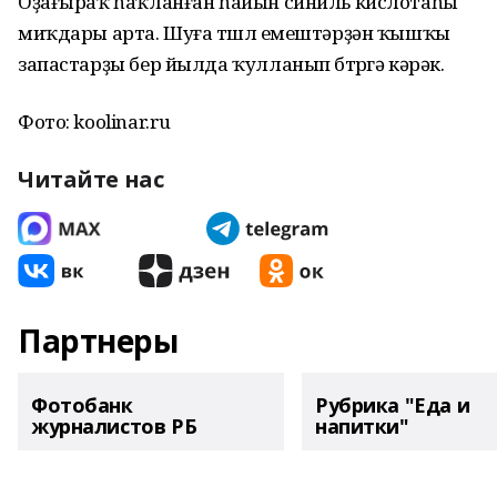
Оҙағыраҡ һаҡланған һайын синиль кислотаһы
миҡдары арта. Шуға төшлө емештәрҙән ҡышҡы
запастарҙы бер йылда ҡулланып бөтөргә кәрәк.
Фото: koolinar.ru
Читайте нас
Партнеры
Фотобанк
Рубрика "Еда и
журналистов РБ
напитки"