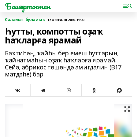
Башҡортостан
Сәләмәт булайыҡ
17 ФЕВРАЛЯ 2020, 11:00
Һутты, компотты оҙаҡ
һаҡларға ярамай
Баҡтиһәң, ҡайһы бер емеш һуттарын,
ҡайнатмаһын оҙаҡ һаҡларға ярамай.
Сейә, абрикос төшөндә амигдалин (В17
матдәһе) бар.