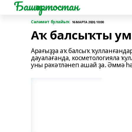
Башҡортостан
Сәләмәт булайыҡ
16 МАРТА 2020, 10:00
Аҡ балсыҡты ум
Арағыҙҙа аҡ балсыҡ ҡулланғандар
дауалағанда, косметологияла ҡул
уны рәхәтләнеп ашай ҙа. Әммә һә