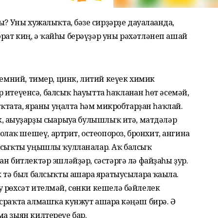
? Уны хужалыҡта, бәғзе сирҙәрҙе дауалағанда,
рат киң, ә ҡайһы берәүҙәр уны рәхәтләнеп ашай
ремний, тимер, цинк, литий кеүек химик
әр итеүенсә, балсыҡ һауытта һаҡланған һөт әсемәй,
туҡтата, яраны уңалта һәм микробтарҙан һаҡлай.
 ағыуҙарҙы сығарыуға булышлыҡ итә, матдәләр
лаҡ шешеү, артрит, остеопороз, бронхит, анги­на
алсыҡты уңышлы ҡулланалар. Аҡ балсыҡ
н бит­лектәр эшләйҙәр, сәстәргә лә файҙаһы ҙур.
 тә был балсыҡты ашарға яратыусыларға ҡағыла.
у рөхсәт ителмәй, сөнки кеше­лә бәйлелек
сраҡта алмашҡа кунжут ашарға кәңәш бирә. Ә
а зыян килтереүе бар.