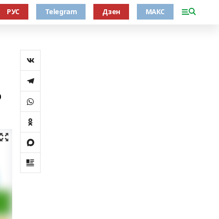
РУС
Telegram
Дзен
МАКС
р