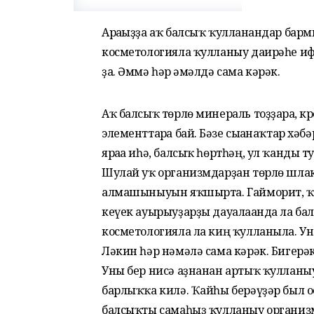
Арағыҙҙа аҡ балсыҡ ҡулланғандар бармы
косметологияла ҡулланыу даирәһе иф
ҙа. Әммә һәр ғәмәлдә сама кәрәк.
Аҡ балсыҡ төрлө минераль тоҙҙарға, к
элементтарға бай. Бәғзе сығанаҡтар хәб
яраға иһә, балсыҡ һөртһәң, ул ҡанды 
Шулай уҡ организмдарҙан төрлө шлак,
алмашыныуын яҡ­шыр­та. Гайморит, ҡо
кеүек ауырыуҙарҙы дауалағанда ла б
косметологияла ла киң ҡулланыла. Уна
Ләкин һәр нәмәлә сама кәрәк. Бигерәк
Уны бер нисә аҙнанан артыҡ ҡул­ланы
барлыҡҡа килә. Ҡайһы берәүҙәр был о
балсыҡты самаһыҙ ҡулланыу организмғ