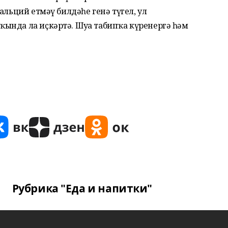
альций етмәү билдәһе генә түгел, ул
ында ла иҫкәртә. Шуға табипҡа күренергә һәм
Рубрика "Еда и напитки"