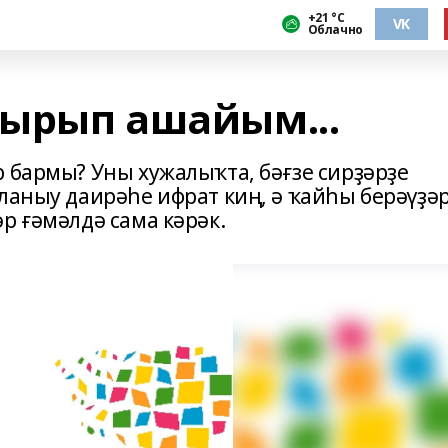
+21 °С
VK
Облачно
ырып ашайым...
 бармы? Уны хужалыҡта, бәғзе сирҙәрҙе
ланыу даирәһе ифрат киң, ә ҡайһы берәүҙә
р ғәмәлдә сама кәрәк.