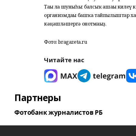
Тағы ла шуныһы: балсыҡ ашағы килеү к
организмдағы башҡа тайпылыштар хаҡ
кәңәшләшергә онотмағыҙ.
Фото: bragazeta.ru
Читайте нас
Партнеры
Фотобанк журналистов РБ