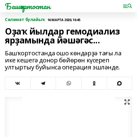
Башҡортостан
Сәләмәт булайыҡ
16 МАРТА 2020, 16:45
Оҙаҡ йылдар гемодиализ
ярҙамында йәшәгәс...
Башҡортостанда ошо көндәрҙә тағы ла
ике кешегә донор бөйөрөн күсереп
ултыртыу буйынса операция эшләнде.