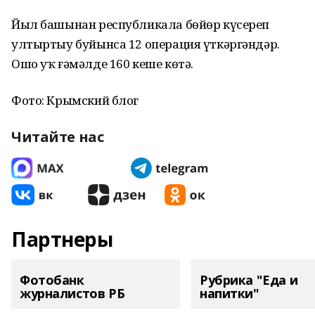
Йыл башынан республикала бөйөр күсереп
ултыртыу буйынса 12 операция үткәргәндәр.
Ошо уҡ ғәмәлде 160 кеше көтә.
Фото: Крымский блог
Читайте нас
Партнеры
Фотобанк
Рубрика "Еда и
журналистов РБ
напитки"