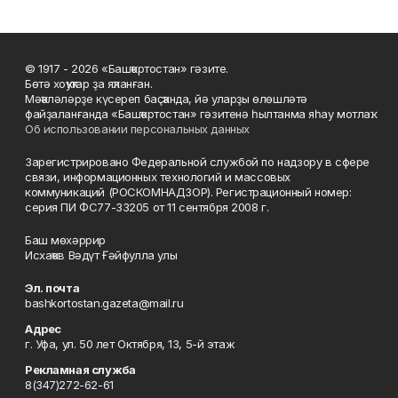
© 1917 - 2026 «Башҡортостан» гәзите.
Бөтә хоҡуҡтар ҙа яҡланған.
Мәҡәләләрҙе күсереп баҫҡанда, йә уларҙы өлөшләтә
файҙаланғанда «Башҡортостан» гәзитенә һылтанма яһау мотлаҡ.
Об использовании персональных данных
Зарегистрировано Федеральной службой по надзору в сфере
связи, информационных технологий и массовых
коммуникаций (РОСКОМНАДЗОР). Регистрационный номер:
серия ПИ ФС77-33205 от 11 сентября 2008 г.
Баш мөхәррир
Исхаҡов Вәдүт Ғәйфулла улы
Эл. почта
bashkortostan.gazeta@mail.ru
Адрес
г. Уфа, ул. 50 лет Октября, 13, 5-й этаж
Рекламная служба
8(347)272-62-61