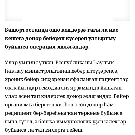
Башҡортостанда ошо көндәрҙә тағы ла ике
кешегә донор бөйөрөн күсереп ултыртыу
буйынса операция эшләгәндәр.
Улар уңышлы үткән. Республиканың Һаулыҡ
һаҡлау министрлығынан хәбәр итеүҙәренсә,
хроник бөйөр сирҙәренән яфаланған пациенттар
оҙаҡ йылдар гемодиализ ярҙамында йәшәгән,
улар өсөн тап килерлек донор эҙләгәндәр. Бөйөр
организмға берегеп китһен өсөн донор һәм
реципиент бер-береһенә ҡан төркөмө буйынса
ғына түгел, ә башҡа иммунологик үҙенсәлектәр
буйынса ла тап килергә тейеш.