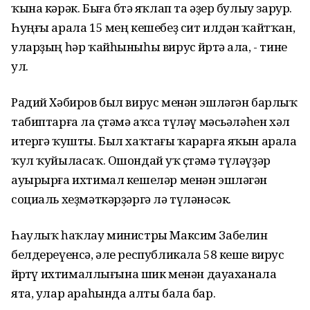
ҡына кәрәк. Быға бөтә яҡлап та әҙер булыу зарур.
Һуңғы арала 15 мең кешебеҙ сит илдән ҡайтҡан,
уларҙың һәр ҡайһыныһы вирус йөрөтә ала, - тине
ул.
Радий Хәбиров был вирус менән эшләгән барлыҡ
табиптарға ла өҫтәмә аҡса түләү мәсьәләһен хәл
итергә ҡушты. Был хаҡтағы ҡарарға яҡын арала
ҡул ҡуйыласаҡ. Ошондай уҡ өҫтәмә түләүҙәр
ауырырға ихтимал кешеләр менән эшләгән
социаль хеҙмәткәрҙәргә лә түләнәсәк.
Һаулыҡ һаҡлау министры Максим Забелин
белдереүенсә, әле республикала 58 кеше вирус
йөрөтөү ихтималлығына шик менән дауаханала
ята, улар араһында алты бала бар.