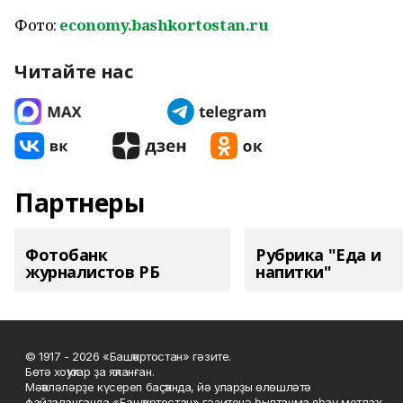
Фото:
economy.bashkortostan.ru
Читайте нас
Партнеры
Фотобанк
Рубрика "Еда и
журналистов РБ
напитки"
© 1917 - 2026 «Башҡортостан» гәзите.
Бөтә хоҡуҡтар ҙа яҡланған.
Мәҡәләләрҙе күсереп баҫҡанда, йә уларҙы өлөшләтә
файҙаланғанда «Башҡортостан» гәзитенә һылтанма яһау мотлаҡ.