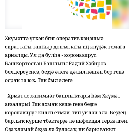
Хөкүмәттә үткән бөгөнгө оператив кәңәшмә
сираттағы тапҡыр донъялағы иң көнүҙәк темаға
арналды. Ул да булһа - коронавирус.
Башҡортостан Башлығы Радий Хәбиров
белдереүенсә, беҙҙә әлегә дәлилләнгән бер генә
осраҡ та юҡ. Тик был әлегә.
- Хөрмәтле хакимиәт башлыҡтары һәм Хөкүмәт
ағзалары! Тик ахмаҡ кеше генә беҙгә
коронавирус килеп етмәй, тип уйлай ала. Беҙҙең
барлыҡ күрше төбәктәрҙә лә инфекция теркәлгән.
Оҙаҡламай беҙҙә лә буласаҡ, ни бары ваҡыт