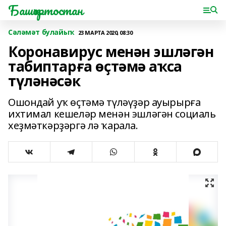
Башҡортостан
Сәләмәт булайыҡ
23 МАРТА 2020, 08:30
Коронавирус менән эшләгән
табиптарға өҫтәмә аҡса
түләнәсәк
Ошондай уҡ өҫтәмә түләүҙәр ауырырға
ихтимал кешеләр менән эшләгән социаль
хеҙмәткәрҙәргә лә ҡарала.