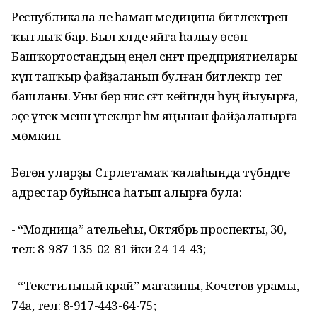
Республикала әле һаман медицина битлектәренә
ҡытлыҡ бар. Был хәлде яйға һалыу өсөн
Башҡортостандың еңел сәнәғәт предприятиелары
күп тапҡыр файҙаланып булған битлектәр тегә
башланы. Уны бер нисә сәғәт кейгәндән һуң йыуырға,
эҫе үтек менән үтекләргә һәм яңынан файҙаланырға
мөмкин.
Бөгөн уларҙы Стәрлетамаҡ ҡалаһында түбәндәге
адрестар буйынса һатып алырға була:
- “Модница” ательеһы, Октябрь проспекты, 30,
тел: 8-987-135-02-81 йәки 24-14-43;
- “Текстильный край” магазины, Кочетов урамы,
74а, тел: 8-917-443-64-75;