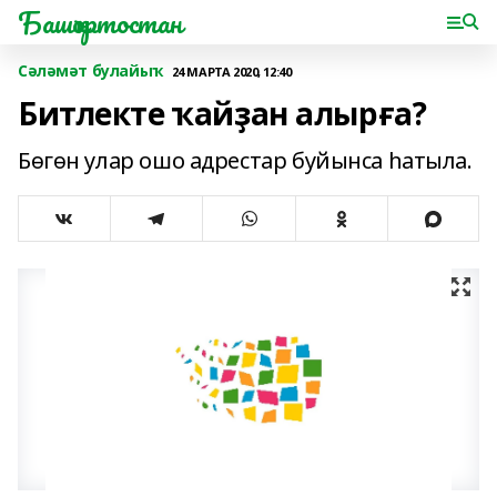
Башҡортостан
Сәләмәт булайыҡ
24 МАРТА 2020, 12:40
Битлекте ҡайҙан алырға?
Бөгөн улар ошо адрестар буйынса һатыла.