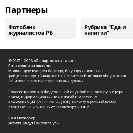
Партнеры
Фотобанк
Рубрика "Еда и
журналистов РБ
напитки"
© 1917 - 2026 «Башҡортостан» гәзите.
Бөтә хоҡуҡтар ҙа яҡланған.
Мәҡәләләрҙе күсереп баҫҡанда, йә уларҙы өлөшләтә
файҙаланғанда «Башҡортостан» гәзитенә һылтанма яһау мотлаҡ.
Об использовании персональных данных
Зарегистрировано Федеральной службой по надзору в сфере
связи, информационных технологий и массовых
коммуникаций (РОСКОМНАДЗОР). Регистрационный номер:
серия ПИ ФС77-33205 от 11 сентября 2008 г.
Баш мөхәррир
Исхаҡов Вәдүт Ғәйфулла улы