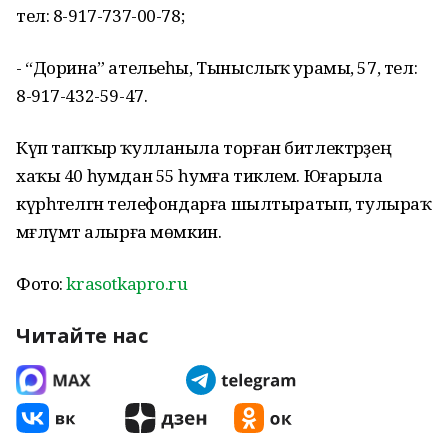
тел: 8-917-737-00-78;
- “Дорина” ательеһы, Тыныслыҡ урамы, 57, тел:
8-917-432-59-47.
Күп тапҡыр ҡулланыла торған битлектәрҙең
хаҡы 40 һумдан 55 һумға тиклем. Юғарыла
күрһәтелгән телефондарға шылтыратып, тулыраҡ
мәғлүмәт алырға мөмкин.
Фото:
krasotkapro.ru
Читайте нас