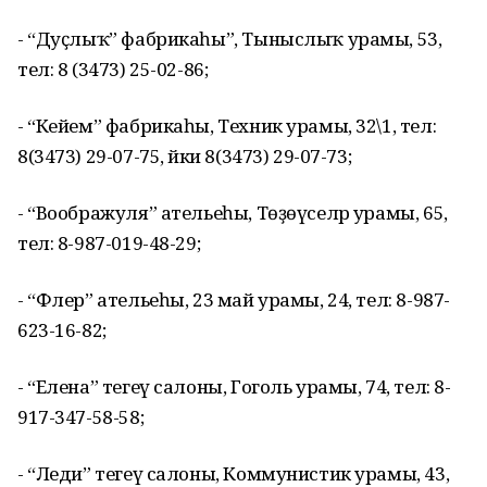
- “Дуҫлыҡ” фабрикаһы”, Тыныслыҡ урамы, 53,
тел: 8 (3473) 25-02-86;
- “Кейем” фабрикаһы, Техник урамы, 32\1, тел:
8(3473) 29-07-75, йәки 8(3473) 29-07-73;
- “Воображуля” ательеһы, Төҙөүселәр урамы, 65,
тел: 8-987-019-48-29;
- “Флер” ательеһы, 23 май урамы, 24, тел: 8-987-
623-16-82;
- “Елена” тегеү салоны, Гоголь урамы, 74, тел: 8-
917-347-58-58;
- “Леди” тегеү салоны, Коммунистик урамы, 43,