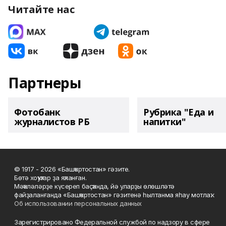
Читайте нас
Партнеры
Фотобанк
Рубрика "Еда и
журналистов РБ
напитки"
© 1917 - 2026 «Башҡортостан» гәзите.
Бөтә хоҡуҡтар ҙа яҡланған.
Мәҡәләләрҙе күсереп баҫҡанда, йә уларҙы өлөшләтә
файҙаланғанда «Башҡортостан» гәзитенә һылтанма яһау мотлаҡ.
Об использовании персональных данных
Зарегистрировано Федеральной службой по надзору в сфере