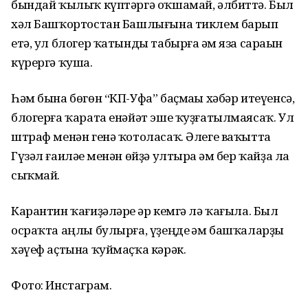
бындай ҡылыҡ күптәргә оҡшамай, әлбиттә. Был
хәл Башҡортостан Башлығына тиклем барып
етә, ул блогер ҡатынды табырға һәм яза сараһын
күрергә ҡуша.
Һәм бына бөгөн “КП-Уфа” баҫмаһы хәбәр итеүенсә,
блогерға ҡарата енәйәт эше ҡуҙғатылмаясаҡ. Ул
штраф менән генә ҡотоласаҡ. Әлеге ваҡытта
Гүзәл ғаиләһе менән өйҙә ултыра һәм бер ҡайҙа ла
сыҡмай.
Карантин ҡағиҙәләре һәр кемгә лә ҡағыла. Был
осраҡта аңлы булырға, үҙеңде һәм башҡаларҙы
хәүеф аҫтына ҡуймаҫҡа кәрәк.
Фото: Инстаграм.