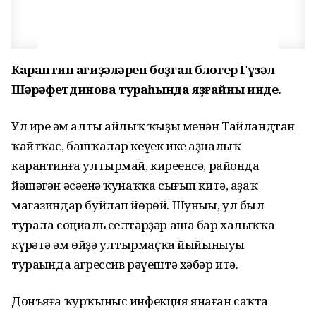
Карантин ҡағиҙәләрен боҙған блогер Гүзәл
Шәрәфетдинова тураһында яҙғайныҡ инде.
Ул ире һәм алты айлыҡ ҡыҙы менән Тайландтан
ҡайтҡас, башҡалар кеүек ике аҙналыҡ
карантинға ултырмай, киреһенсә, районда
йәшәгән әсәһенә ҡунаҡҡа сығып китә, аҙаҡ
магазиндар буйлап йөрөй. Шуныһы, ул был
турала социаль селтәрҙәр аша бар халыҡҡа
күрһәтә һәм өйҙә ултырмаҫҡа йыйыныуы
тураһында агрессив рәүештә хәбәр итә.
Донъяға ҡурҡыныс инфекция янаған саҡта