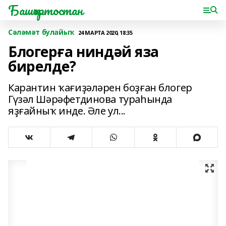
Башҡортостан
Сәләмәт булайыҡ
24 МАРТА 2020, 18:35
Блогерға ниндәй яза
бирелде?
Карантин ҡағиҙәләрен боҙған блогер
Гүзәл Шәрәфетдинова тураһында
яҙғайныҡ инде. Әле ул...