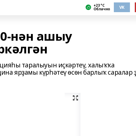
+23 °С
VK
Облачно
50-нән ашыу
ркәлгән
кцияһы таралыуын иҫкәртеү, халыҡҡа
на ярҙамы күрһәтеү өсөн барлыҡ саралар 