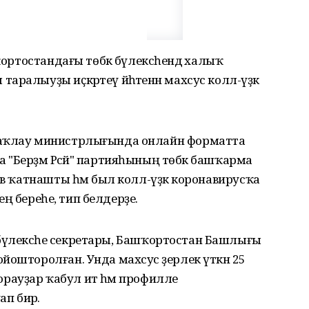
ҡортостандағы төбәк бүлексәһендә халыҡ
ралыуҙы иҫкәртеү йәһәтенән махсус колл-үҙәк
һаҡлау министрлығында онлайн форматта
"Берҙәм Рәсәй" партияһының төбәк башҡарма
ов ҡатнашты һәм был колл-үҙәк коронавирусҡа
ҙең береһе, тип белдерҙе.
әк бүлексәһе секретары, Башҡортостан Башлығы
ошторолған. Унда махсус әҙерлек үткән 25
һорауҙар ҡабул итә һәм профилле
ап бирә.