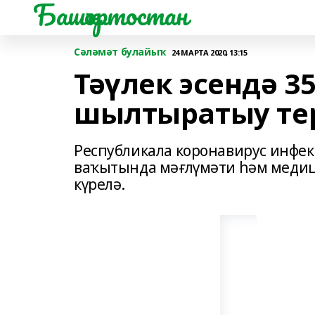
Башҡортостан
Сәләмәт булайыҡ
24 МАРТА 2020, 13:15
Тәүлек эсендә 3
шылтыратыу те
Республикала коронавирус инфе
ваҡытында мәғлүмәти һәм медици
күрелә.