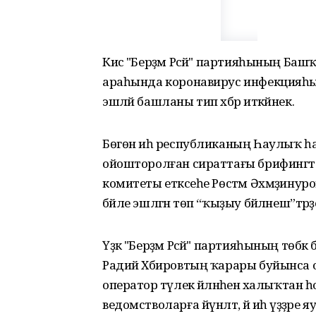
Кисә "Берҙәм Рәсәй" партияһының Баш
араһында коронавирус инфекцияһы та
эшләй башланы тип хәбәр иткәйнек.
Бөгөн иһә республиканың Һаулыҡ 
ойошторолған сираттағы брифингта 
комитеты етәксеһе Рөстәм Әхмәҙинур
бәйле эшләгән төп “ҡыҙыу бәйләнеш”тәр
Үҙәк "Берҙәм Рәсәй" партияһының төб
Радий Хәбировтың ҡарары буйынса ой
оператор тәүлек әйләнәһенә халыҡтан 
ведомстволарға йүнәлтә, йә иһә үҙҙәре яу