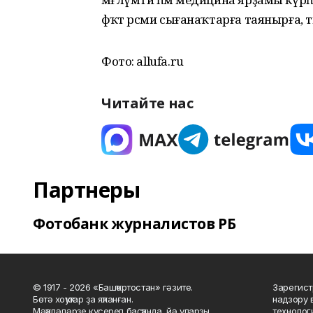
фәҡәт рәсми сығанаҡтарға таянырға, 
Фото: allufa.ru
Читайте нас
Партнеры
Фотобанк журналистов РБ
© 1917 - 2026 «Башҡортостан» гәзите.
Зарегист
Бөтә хоҡуҡтар ҙа яҡланған.
надзору 
Мәҡәләләрҙе күсереп баҫҡанда, йә уларҙы
технолог