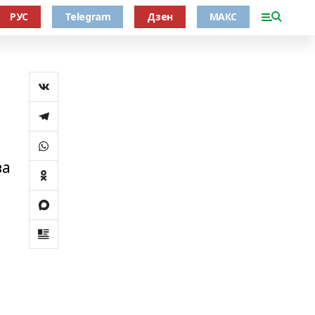
РУС
Telegram
Дзен
МАКС
ҙа