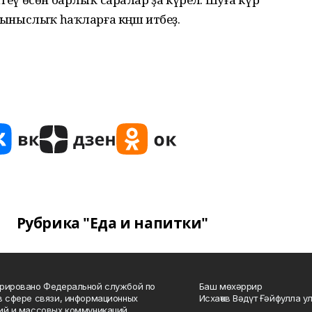
тыныслыҡ һаҡларға кәңәш итәбеҙ.
Рубрика "Еда и напитки"
рировано Федеральной службой по
Баш мөхәррир
в сфере связи, информационных
Исхаҡов Вәдүт Ғәйфулла у
ий и массовых коммуникаций