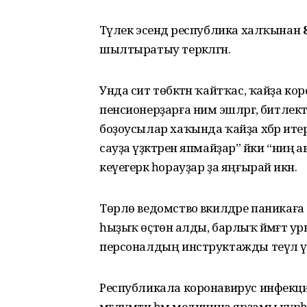
Тәүлек эсендә республика халҡынан
шылтыратыу теркәлгән.
Унда сит төбәктән ҡайтҡас, ҡайҙа к
пенсионерҙарға нимә эшләргә, битле
боҙоусылар хаҡында ҡайҙа хәбәр итерг
сауҙа үҙәктәрен япмайҙар” йәки “ниңә
кеүегерәк һорауҙар ҙа яңғырай икән.
Төрлө ведомство вәкилдәре паникаға 
һыҙыҡ өҫтөнә алды, барлыҡ йәмәғәт 
персоналдың инструктажды теүәл үт
Республикала коронавирус инфекц
мәғлүмәти һәм медицина ярҙамы күрһә