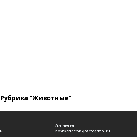
Рубрика "Животные"
Эл. почта
лы
bashkortostan.gazeta@mail.ru