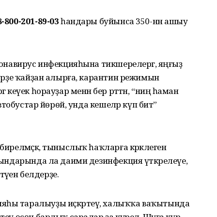
8-800-201-89-03
һандары буйынса 350-нән ашыу
оронавирус инфекцияһына тикшерелергә, яңғыҙ
ктәрҙе ҡайҙан алырға, карантин режимын
ә кеүек һорауҙар менән бер рәттән, “ниңә һаман
 автобустар йөрөй, унда кешеләр күп бит”
бирелмәҫкә, тыныслыҡ һаҡларға кәрәклеген
урындарында ла даими дезинфекция үткәрелеүе,
әүен белдерҙе.
ияһы таралыуҙы иҫкәртеү, халыҡҡа ваҡытында
теү өсөн барлыҡ саралар ҙа күрелә. Шуға күрә