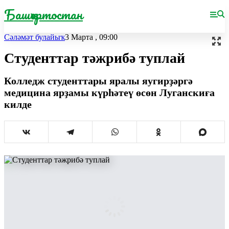
Башҡортостан
Сәләмәт булайыҡ
3 Марта , 09:00
Студенттар тәжрибә туплай
Колледж студенттары яралы яугирҙәргә
медицина ярҙамы күрһәтеү өсөн Луганскиға
килде