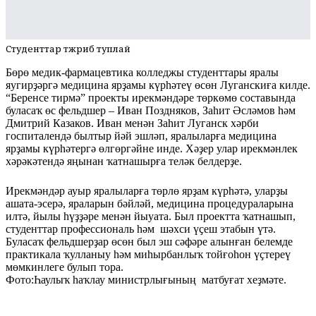
Студенттар тәжрибә туплай
Бөрө медик-фармацевтика колледжы студенттары яралы
яугирҙәргә медицина ярҙамы күрһәтеү өсөн Луганскиға килде.
“Беренсе тирмә” проекты ирекмәндәре төркөмө составында
буласаҡ өс фельдшер – Иван Поздняков, Заһит Әсләмов һәм
Дмитрий Казаков. Иван менән Заһит Луганск хәрби
госпиталендә былтыр йәй эшләп, яралыларға медицина
ярҙамы күрһәтергә өлгөргәйне инде. Хәҙер улар ирекмәнлек
хәрәкәтендә яңынан ҡатнашырға теләк белдерҙе.
Ирекмәндәр ауыр яралыларға төрлө ярҙам күрһәтә, уларҙы
ашата-эсерә, яраларын бәйләй, медицина процедураларына
илтә, йылы һүҙҙәре менән йыуата. Был проектта ҡатнашып,
студенттар профессиональ һәм шәхси үҫеш этабын үтә.
Буласаҡ фельдшерҙар өсөн был эш сәфәре алынған белемде
практикала ҡулланыу һәм миһырбанлыҡ тойғоһон үҫтереү
мөмкинлеге булып тора.
Фото:Һаулыҡ һаҡлау министрлығының матбуғат хеҙмәте.