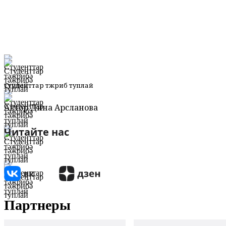
Студенттар тәжрибә туплай
Автор:
Дина Арсланова
Читайте нас
Партнеры