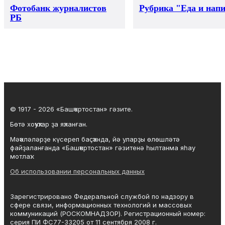
Фотобанк журналистов
Рубрика "Еда и нап
РБ
© 1917 - 2026 «Башҡортостан» гәзите.
Бөтә хоҡуҡтар ҙа яҡланған.
Мәҡәләләрҙе күсереп баҫҡанда, йә уларҙы өлөшләтә
файҙаланғанда «Башҡортостан» гәзитенә һылтанма яһау
мотлаҡ.
Об использовании персональных данных
Зарегистрировано Федеральной службой по надзору в
сфере связи, информационных технологий и массовых
коммуникаций (РОСКОМНАДЗОР). Регистрационный номер:
серия ПИ ФС77-33205 от 11 сентября 2008 г.