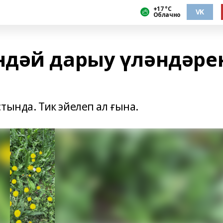
+17 °С
VK
Облачно
дәй дарыу үләндәре
тында. Тик эйелеп ал ғына.