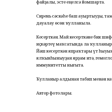
файҙалы, эсте еңелсә йомшарта.
Сирень сәскәһе баш ауыртыуҙы, там
дауалау өсөн ҡулланыла.
Кесерткән. Май кесерткәне бик шиф
иҫкәртеү маҡсатында ла ҡулланырғ
Йәш кесерткән япраҡтары үт һыуын
ялҡынһыныуҙан ярҙам итә, гемогло
иммунитетты нығыта.
Ҡулланыр алдынан табип менән кә
Автор фотолары.