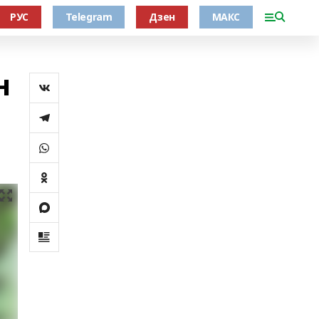
РУС
Telegram
Дзен
МАКС
н