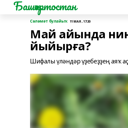
Башҡортостан
Сәләмәт булайыҡ
11 МАЯ , 17:20
Май айында нин
йыйырға?
Шифалы үләндәр үҙебеҙҙең аяҡ аҫ