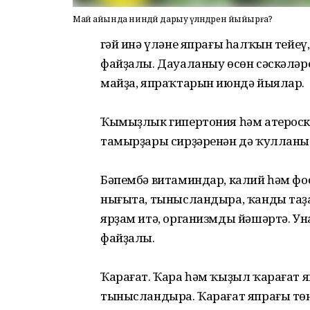
Май айында ниндәй дарыу үләндәрен йыйырға?
Үгәй инә үләне япрағы һалҡын тейеү
файҙалы. Дауаланыу өсөн сәскәләр
майҙа, япраҡтарын июндә йыялар.
Ҡымыҙлык гипертония һәм атероскл
тамырҙары сирҙәренән дә ҡулланы
Бәпембә витаминдар, калий һәм фо
нығыта, тынысландыра, ҡанды та
ярҙам итә, организмды йәшәртә. Уна
файҙалы.
Ҡарағат. Ҡара һәм ҡыҙыл ҡарағат 
тынысландыра. Ҡарағат япрағы тө