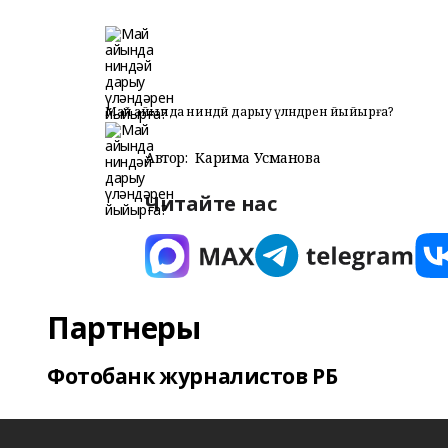
Май айында ниндәй дарыу үләндәрен йыйырға?
Автор:
Карима Усманова
Читайте нас
Партнеры
Фотобанк журналистов РБ