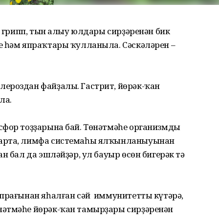
, грипп, тын алыу юлдары сирҙәренән бик
е һәм япраҡтары ҡулланыла. Сәскәләрен –
ероздан файҙалы. Гастрит, йөрәк-ҡан
ла.
сфор тоҙҙарына бай. Төнәтмәһе организмды
ҙарта, лимфа системаһы ялҡынланыуынан
н бал да эшләйҙәр, ул бауыр өсөн бигерәк тә
япрағынан яһалған сәй иммунитетты күтәрә,
нәтмәһе йөрәк-ҡан тамырҙары сирҙәренән