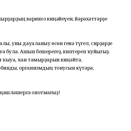
ырҙарҙың варикоз киңәйеүен, йәрәхәттәрҙе
алы, уны дауаланыу өсөн генә түгел, сирҙәрҙе
а була. Ашын бешерегеҙ, киптереп ҡуйығыҙ.
 ҡыуа, ҡан тамырҙарын киңәйтә,
бинды, организмдың тонусын күтәрә,
ңәшләшергә онотмағыҙ!