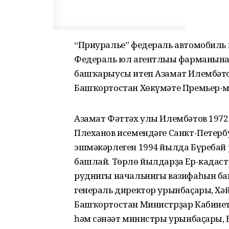
“Приуралье” федераль автомобиль
Федераль юл агентлығы фарманын
башҡарыусы итеп Азамат Илембәтов 
Башҡортостан Хөкүмәте Премьер-м
Азамат Фәттәх улы Илембәтов 1972 
Плеханов исемендәге Санкт-Петербу
эшмәкәрлеген 1994 йылда Бүребай
башлай. Төрлө йылдарҙа Ер-кадаст
руднигы начальнигы вазифаһын ба
генераль директор урынбаҫары, Хә
Башҡортостан Министрҙар Кабинет
һәм сәнәғәт министры урынбаҫары