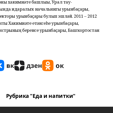
оны хакимиәте башлығы, Урал тау-
ында идаралыҡ начальнигы урынбаҫары,
екторы урынбаҫары булып эшләй. 2011 – 2012
нты Хакимиәте етәксеһе урынбаҫары,
истрының беренсе урынбаҫары, Башҡортостан
Рубрика "Еда и напитки"