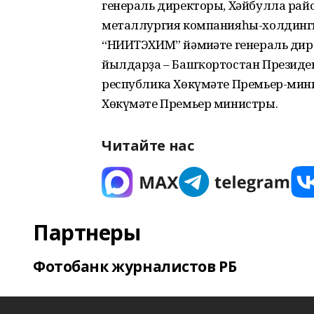
генераль директоры, Хәйбулла рай
металлургия компанияһы-холдинг
“НИИТЭХИМ” йәмғиәте генераль дир
йылдарҙа – Башҡортостан Президе
республика Хөкүмәте Премьер-мин
Хөкүмәте Премьер министры.
Читайте нас
Партнеры
Фотобанк журналистов РБ