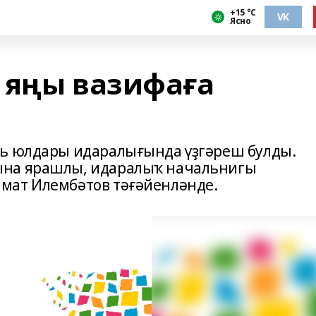
+15 °С
VK
Ясно
 яңы вазифаға
ль юлдары идаралығында үҙгәреш булды.
ына ярашлы, идаралыҡ начальнигы
мат Илембәтов тәғәйенләнде.