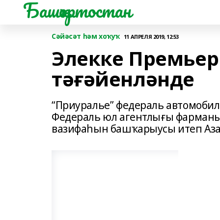
Башҡортостан
Сәйәсәт һәм хоҡуҡ
11 АПРЕЛЯ 2019, 12:53
Элекке Премьер
тәғәйенләнде
“Приуралье” федераль автомоби
Федераль юл агентлығы фарман
вазифаһын башҡарыусы итеп Аза