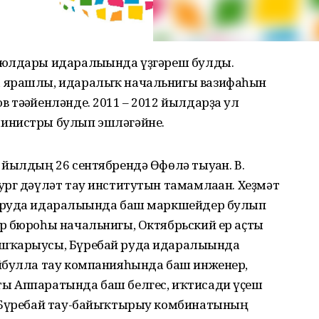
 юлдары идаралығында үҙгәреш булды.
а ярашлы, идаралыҡ начальнигы вазифаһын
тәғәйенләнде. 2011 – 2012 йылдарҙа ул
инистры булып эшләгәйне.
йылдың 26 сентябрендә Өфөлә тыуған. В.
рг дәүләт тау институтын тамамлаған. Хеҙмәт
 руда идаралығында баш маркшейдер булып
р бюроһы начальнигы, Октябрьский ер аҫты
шҡарыусы, Бүребай руда идаралығында
йбулла тау компанияһында баш инженер,
ы Аппаратында баш белгес, иҡтисади үҫеш
, Бүребай тау-байыҡтырыу комбинатының