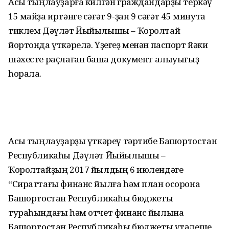
Асыҡ тыңлауҙарға килгән граждандарҙы теркәү
15 майҙа иртәнге сәғәт 9-ҙан 9 сәғәт 45 минутҡа
тиклем Дәүләт Йыйылышы – Ҡоролтай
йортонда үткәрелә. Үҙегеҙ менән паспорт йәки
шәхесте раҫлаған башҡа документ алыуығыҙ
һорала.
Асыҡ тыңлауҙарҙы үткәреү тәртибе Башҡортостан
Республикаһы Дәүләт Йыйылышы –
Ҡоролтайҙың 2017 йылдың 6 июлендәге
“Сираттағы финанс йылға һәм план осорона
Башҡортостан Республикаһы бюджеты
тураһындағы һәм отчет финанс йылына
Башҡортостан Республикаһы бюджеты үтәлеше