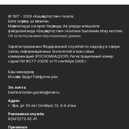
© 1917 - 2026 «Башҡортостан» гәзите.
Бөтә хоҡуҡтар ҙа яҡланған.
Мәҡәләләрҙе күсереп баҫҡанда, йә уларҙы өлөшләтә
файҙаланғанда «Башҡортостан» гәзитенә һылтанма яһау мотлаҡ.
Об использовании персональных данных
Зарегистрировано Федеральной службой по надзору в сфере
связи, информационных технологий и массовых
коммуникаций (РОСКОМНАДЗОР). Регистрационный номер:
серия ПИ ФС77-33205 от 11 сентября 2008 г.
Баш мөхәррир
Исхаҡов Вәдүт Ғәйфулла улы
Эл. почта
bashkortostan.gazeta@mail.ru
Адрес
г. Уфа, ул. 50 лет Октября, 13, 5-й этаж
Рекламная служба
8(347)272-62-61
Приемная