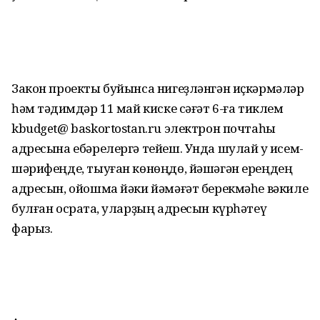
Закон проекты буйынса нигеҙләнгән иҫкәрмәләр
һәм тәҡдимдәр 11 май киске сәғәт 6-ға тиклем
kbudget@ baskortostan.ru электрон почтаһы
адресына ебәрелергә тейеш. Унда шулай уҡ исем-
шәрифеңде, тыуған көнөңдө, йәшәгән ереңдең
адресын, ойошма йәки йәмәғәт берекмәһе вәкиле
булған осраҡта, уларҙың адресын күрһәтеү
фарыз.