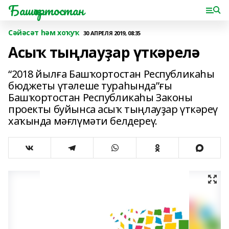
Башҡортостан
Сәйәсәт һәм хоҡуҡ
30 АПРЕЛЯ 2019, 08:35
Асыҡ тыңлауҙар үткәрелә
“2018 йылға Башҡортостан Республикаһы
бюджеты үтәлеше тураһында”ғы
Башҡортостан Республикаһы Законы
проекты буйынса асыҡ тыңлауҙар үткәреү
хаҡында мәғлүмәти белдереү.