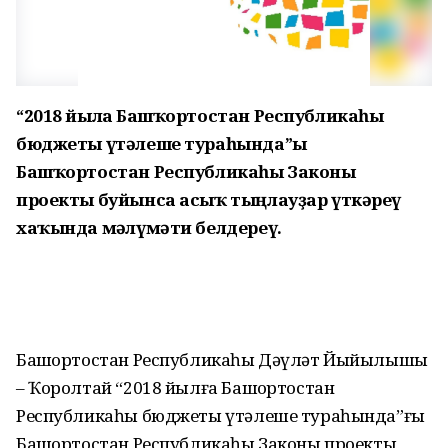
“2018 йылға Башҡортостан Республикаһы
бюджеты үтәлеше тураһында”ғы
Башҡортостан Республикаһы Законы
проекты буйынса асыҡ тыңлауҙар үткәреү
хаҡында мәғлүмәти белдереү.
Башҡортостан Республикаһы Дәүләт Йыйылышы
– Ҡоролтай “2018 йылға Башҡортостан
Республикаһы бюджеты үтәлеше тураһында”ғы
Башҡортостан Республикаһы Законы проекты