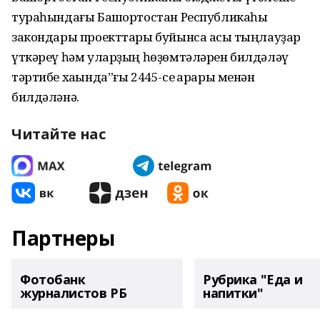
тураһындағы Башҡортостан Республикаһы
закондары проекттары буйынса асыҡ тыңлауҙар
үткәреү һәм уларҙың һөҙөмтәләрен билдәләү
тәртибе хаҡында”ғы 2445-се ҡарары менән
билдәләнә.
Читайте нас
Партнеры
Фотобанк
Рубрика "Еда и
журналистов РБ
напитки"