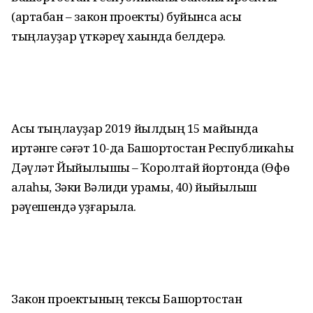
(артабан – закон проекты) буйынса асыҡ
тыңлауҙар үткәреү хаҡында белдерә.
Асыҡ тыңлауҙар 2019 йылдың 15 майында
иртәнге сәғәт 10-да Башҡортостан Республикаһы
Дәүләт Йыйылышы – Ҡоролтай йортонда (Өфө
ҡалаһы, Зәки Вәлиди урамы, 40) йыйылыш
рәүешендә уҙғарыла.
Закон проектының тексы Башҡортостан