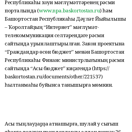
Республикаһы хоҡуҡи мәғлүмәттәренең рәсми
порталында (
www.npa.baskortostan.ru
) һәм
Башҡортостан Республикаһы Дәүләт Йыйылышы
– Ҡоролтайҙың “Интернет” мәғлүмәт-
телекоммуникация селтәрендәге рәсми
сайтында урынлаштырылған. Закон проектына
“Граждандар өсөн бюджет” менән Башҡортостан
Республикаһы Финанс министр­лығының рәсми
сайтында “Асыҡ бюджет” киҫәгендә (https://
baskortostan.ru/documents/other/221537)
һылтанмаһы буйынса танышырға мөмкин.
Асыҡ тыңлауҙарҙа ҡатнашырға, шулай уҡ сығыш
яһарға теләгән граждандарҙы алдан теркәү 26