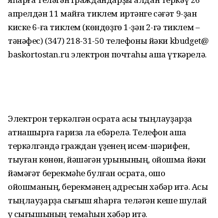
апрелдән 11 майға тиклем иртәнге сәғәт 9-ҙан
киске 6-ға тиклем (көндөҙгө 1-ҙән 2-гә тиклем –
тәнәфес) (347) 218-31-50 телефоны йәки kbudget@
baskortostan.ru электрон почтаһы аша үткәрелә.
Электрон теркәлгән осраҡта асыҡ тыңлауҙарҙа
ҡатнашырға ғариза ла ебәрелә. Телефон аша
теркәлгәндә граждан үҙенең исем-шәрифен,
тыуған көнөн, йәшәгән урынының, ойошма йәки
йәмәғәт берекмәһе булған осраҡта, ошо
ойошманың, берекмәнең адресын хәбәр итә. Асыҡ
тыңлауҙарҙа сығыш яһарға теләгән кеше шулай
уҡ сығышының темаһын хәбәр итә.