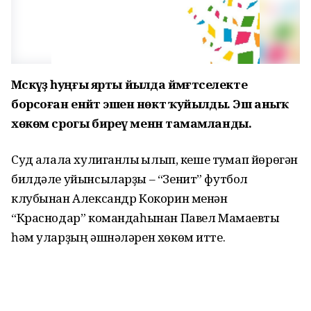
Мәскәүҙә һуңғы ярты йылда йәмәғәтселекте
борсоған енәйәт эшенә нөктә ҡуйылды. Эш аныҡ
хөкөм срогы биреү менән тамамланды.
Суд ҡалала хулиганлыҡ ҡылып, кеше туҡмап йөрөгән
билдәле уйынсыларҙы – “Зенит” футбол
клубынан Александр Кокорин менән
“Краснодар” командаһынан Павел Мамаевты
һәм уларҙың әшнәләрен хөкөм итте.