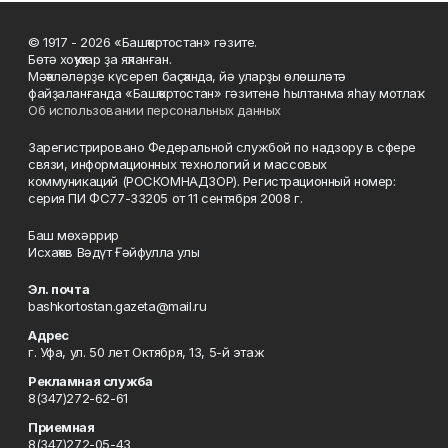
© 1917 - 2026 «Башҡортостан» гәзите.
Бөтә хоҡуҡтар ҙа яҡланған.
Мәҡәләләрҙе күсереп баҫҡанда, йә уларҙы өлөшләтә
файҙаланғанда «Башҡортостан» гәзитенә һылтанма яһау мотлаҡ.
Об использовании персональных данных
Зарегистрировано Федеральной службой по надзору в сфере
связи, информационных технологий и массовых
коммуникаций (РОСКОМНАДЗОР). Регистрационный номер:
серия ПИ ФС77-33205 от 11 сентября 2008 г.
Баш мөхәррир
Исхаҡов Вәдүт Ғәйфулла улы
Эл. почта
bashkortostan.gazeta@mail.ru
Адрес
г. Уфа, ул. 50 лет Октября, 13, 5-й этаж
Рекламная служба
8(347)272-62-61
Приемная
8(347)272-05-43