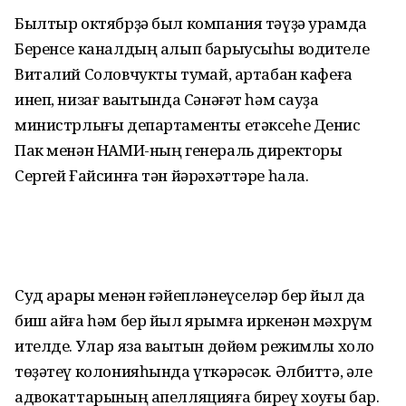
Былтыр октябрҙә был компания тәүҙә урамда
Беренсе каналдың алып барыусыһы водителе
Виталий Соловчукты туҡмай, артабан кафеға
инеп, низағ ваҡытында Сәнәғәт һәм сауҙа
министрлығы департаменты етәксеһе Денис
Пак менән НАМИ-ның генераль директоры
Сергей Ғайсинға тән йәрәхәттәре һала.
Суд ҡарары менән ғәйепләнеүселәр бер йыл да
биш айға һәм бер йыл ярымға иркенән мәхрүм
ителде. Улар яза ваҡытын дөйөм режимлы холоҡ
төҙәтеү колонияһында үткәрәсәк. Әлбиттә, әле
адвокаттарының апелляцияға биреү хоҡуғы бар.