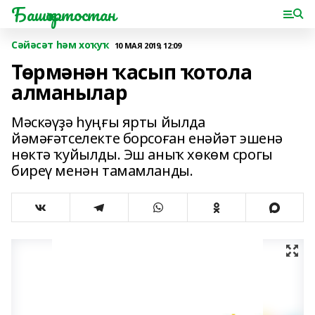
Башҡортостан
Сәйәсәт һәм хоҡуҡ
10 МАЯ 2019, 12:09
Төрмәнән ҡасып ҡотола
алманылар
Мәскәүҙә һуңғы ярты йылда
йәмәғәтселекте борсоған енәйәт эшенә
нөктә ҡуйылды. Эш аныҡ хөкөм срогы
биреү менән тамамланды.