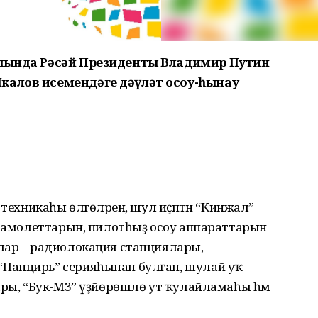
ышында Рәсәй Президенты Владимир Путин
калов исемендәге дәүләт осоу-һынау
 техникаһы өлгөләрен, шул иҫәптән “Кинжал”
 самолеттарын, пилотһыҙ осоу аппараттарын
лар – радиолокация станциялары,
Панцирь” серияһынан булған, шулай уҡ
ары, “Бук-М3” үҙйөрөшлө ут ҡулайламаһы һәм