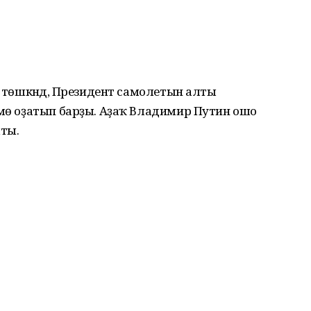
а төшкәндә, Президент самолетын алты
өмө оҙатып барҙы. Аҙаҡ Владимир Путин ошо
ты.