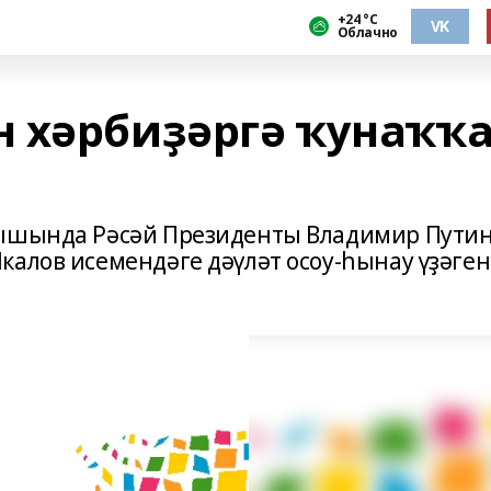
+24 °С
VK
Облачно
 хәрбиҙәргә ҡунаҡҡ
рышында Рәсәй Президенты Владимир Пути
калов исемендәге дәүләт осоу-һынау үҙәге