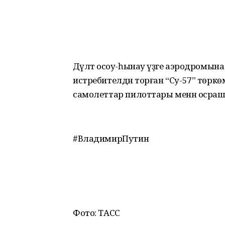
Дәүләт осоу-һынау үҙәге аэродромын
истребителдән торған “Су-57” төрк
самолеттар пилоттары менән осраш
#ВладимирПутин
Фото: ТАСС