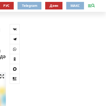
РУС
Telegram
Дзен
МАКС
а
н
ндә