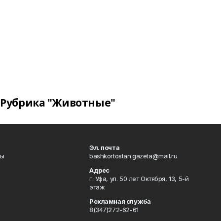
Рубрика "Животные"
Эл. почта
лы
bashkortostan.gazeta@mail.ru
Адрес
г. Уфа, ул. 50 лет Октября, 13, 5-й
этаж
Рекламная служба
8(347)272-62-61