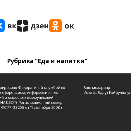
Рубрика "Еда и напитки"
рировано Федеральной службой по
Баш мөхәррир
в сфере связи, информационных
Исхаҡов Вәдүт Ғәйфулла у
ий и массовых коммуникаций
НАДЗОР). Регистрационный номер:
 ФС77-33205 от 11 сентября 2008 г.