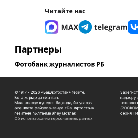
Читайте нас
Партнеры
Фотобанк журналистов РБ
© 1917 - 2026 «Башҡортостан» гәзите.
Зарегист
Бөтә хоҡуҡтар ҙа яҡланған.
надзору 
Мәҡәләләрҙе күсереп баҫҡанда, йә уларҙы
технолог
өлөшләтә файҙаланғанда «Башҡортостан»
(РОСКОМ
гәзитенә һылтанма яһау мотлаҡ.
серия ПИ
Об использовании персональных данных