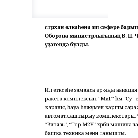
Әстрхан өлкәһенә эш сәфәре бар
Оборона министрлығының В. П. Ч
үҙәгендә булды.
Ил етәксеһе заманса өр-яңы авиация
ракета комплексын, “МиГ” һәм “Су”
ҡараны, һауа һөжүменә ҡаршы сара
автоматлаштырыу комплекстары, “
“Витязь”, “Тор-М2У” хәрби машинал
башҡа техника менән танышты.