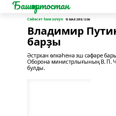
Башҡортостан
Сәйәсәт һәм хоҡуҡ
15 МАЯ 2019, 12:06
Владимир Путин
барҙы
Әстрхан өлкәһенә эш сәфәре ба
Оборона министрлығының В. П. Ч
булды.