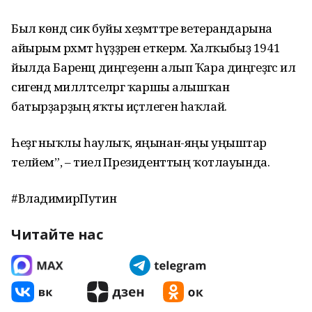
Был көндә сик буйы хеҙмәттәре ветерандарына
айырым рәхмәт һүҙҙәрен еткерәм. Халҡыбыҙ 1941
йылда Баренц диңгеҙенән алып Ҡара диңгеҙгәсә ил
сигендә милләтселәргә ҡаршы алышҡан
батырҙарҙың яҡты иҫтәлеген һаҡлай.
Һеҙгә ныҡлы һаулыҡ, яңынан-яңы уңыштар
теләйем”, – тиелә Президенттың ҡотлауында.
#ВладимирПутин
Читайте нас