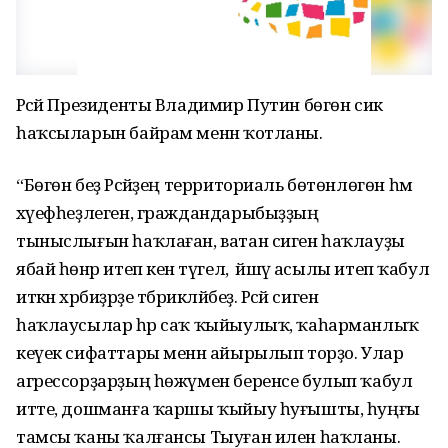
Рәсәй Президенты Владимир Путин бөгөн сик
һаҡсыларын байрам менән ҡотланы.
“Бөгөн беҙ Рәсәйҙең территориаль бөтөнлөгөн һәм
хәүефһеҙлеген, граждандарыбыҙҙың
тыныслығын һаҡлаған, ватан сиген һаҡлауҙы
ябай һөнәр итеп кенә түгел, ә йәшәү асылы итеп ҡабул
иткән хәрбиҙәрҙе тәбрикләйбеҙ. Рәсәй сиген
һаҡлаусылар һәр саҡ ҡыйыулыҡ, ҡаһарманлыҡ
кеүек сифаттары менән айырылып торҙо. Улар
агрессорҙарҙың һөжүмен беренсе булып ҡабул
итте, дошманға ҡаршы ҡыйыу һуғышты, һуңғы
тамсы ҡаны ҡалғансы Тыуған илен һаҡланы.