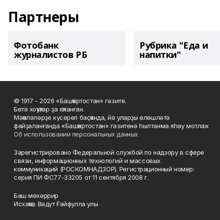
Партнеры
Фотобанк
Рубрика "Еда и
журналистов РБ
напитки"
© 1917 - 2026 «Башҡортостан» гәзите.
Бөтә хоҡуҡтар ҙа яҡланған.
Мәҡәләләрҙе күсереп баҫҡанда, йә уларҙы өлөшләтә
файҙаланғанда «Башҡортостан» гәзитенә һылтанма яһау мотлаҡ.
Об использовании персональных данных
Зарегистрировано Федеральной службой по надзору в сфере
связи, информационных технологий и массовых
коммуникаций (РОСКОМНАДЗОР). Регистрационный номер:
серия ПИ ФС77-33205 от 11 сентября 2008 г.
Баш мөхәррир
Исхаҡов Вәдүт Ғәйфулла улы