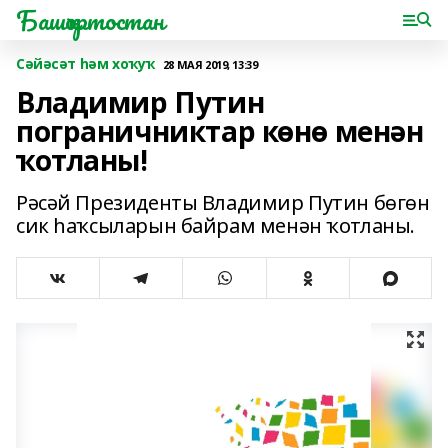
Башҡортостан
Сәйәсәт һәм хоҡуҡ
28 МАЯ 2019, 13:39
Владимир Путин
пограничниктар көнө менән
ҡотланы!
Рәсәй Президенты Владимир Путин бөгөн
сик һаҡсыларын байрам менән ҡотланы.