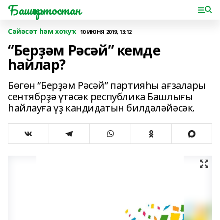
Башҡортостан
Сәйәсәт һәм хоҡуҡ
10 ИЮНЯ 2019, 13:12
“Берҙәм Рәсәй” кемде
һайлар?
Бөгөн “Берҙәм Рәсәй” партияһы ағзалары
сентябрҙә үтәсәк республика Башлығы
һайлауға үҙ кандидатын билдәләйәсәк.