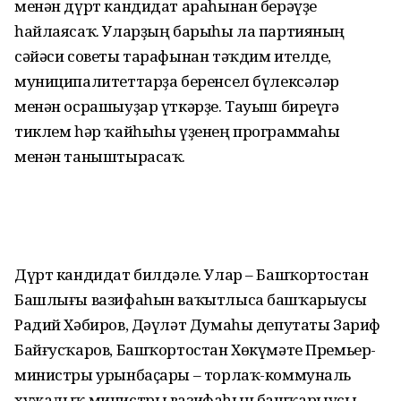
менән дүрт кандидат араһынан берәүҙе
һайлаясаҡ. Уларҙың барыһы ла партияның
сәйәси советы тарафынан тәҡдим ителде,
муниципалитеттарҙа беренсел бүлексәләр
менән осрашыуҙар үткәрҙе. Тауыш биреүгә
тиклем һәр ҡайһыһы үҙенең программаһы
менән таныштырасаҡ.
Дүрт кандидат билдәле. Улар – Башҡортостан
Башлығы вазифаһын ваҡытлыса башҡарыусы
Радий Хәбиров, Дәүләт Думаһы депутаты Зариф
Байғусҡаров, Башҡортостан Хөкүмәте Премьер-
министры урынбаҫары – торлаҡ-коммуналь
хужалыҡ министры вазифаһын башҡарыусы