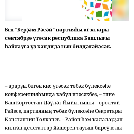
Бөгөн “Берҙәм Рәсәй” партияһы ағзалары
сентябрҙә үтәсәк республика Башлығы
һайлауға үҙ кандидатын билдәләйәсәк.
– Ҡарарҙы бөгөн кис үтәсәк төбәк бүлексәһе
конференцияһында ҡабул итәсәкбеҙ, – тине
Башҡортостан Дәүләт Йыйылышы – Ҡоролтай
Рәйесе, партияның төбәк бүлексәһе Секретары
Константин Толкачев. – Район һәм ҡалаларҙан
килгән делегаттар йәшерен тауыш биреү юлы