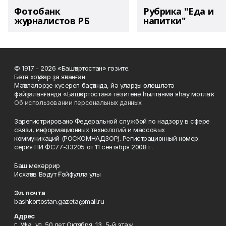
Фотобанк
Рубрика "Еда и
журналистов РБ
напитки"
© 1917 - 2026 «Башҡортостан» гәзите.
Бөтә хоҡуҡтар ҙа яҡланған.
Мәҡәләләрҙе күсереп баҫҡанда, йә уларҙы өлөшләтә
файҙаланғанда «Башҡортостан» гәзитенә һылтанма яһау мотлаҡ.
Об использовании персональных данных
Зарегистрировано Федеральной службой по надзору в сфере
связи, информационных технологий и массовых
коммуникаций (РОСКОМНАДЗОР). Регистрационный номер:
серия ПИ ФС77-33205 от 11 сентября 2008 г.
Баш мөхәррир
Исхаҡов Вәдүт Ғәйфулла улы
Эл. почта
bashkortostan.gazeta@mail.ru
Адрес
г. Уфа, ул. 50 лет Октября, 13, 5-й этаж