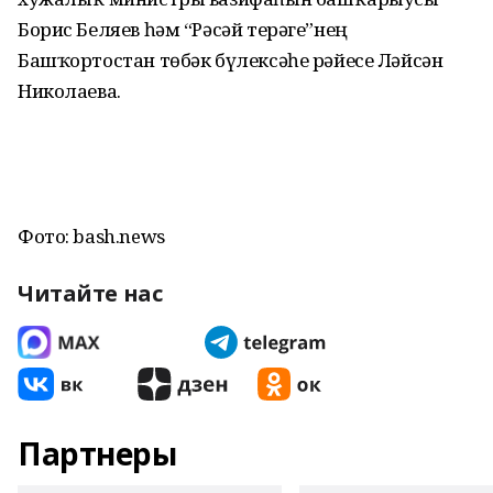
Борис Беляев һәм “Рәсәй терәге”нең
Башҡортостан төбәк бүлексәһе рәйесе Ләйсән
Николаева.
Фото: bash.news
Читайте нас
Партнеры