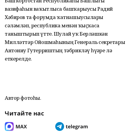
Башҡортостан Республикаһы Башлығы
вазифаһын ваҡытлыса башҡарыусы Радий
Хәбиров та форумда ҡатнашыусыларҙы
сәләмләп, республика менән ҡыҫҡаса
таныштырып үтте. Шулай уҡ Берләшкән
Милләттәр Ойошмаһының Генераль секретары
Антониу Гутерриштың тәбрикләү һүҙҙәре лә
еткерелде.
Автор фотоһы.
Читайте нас