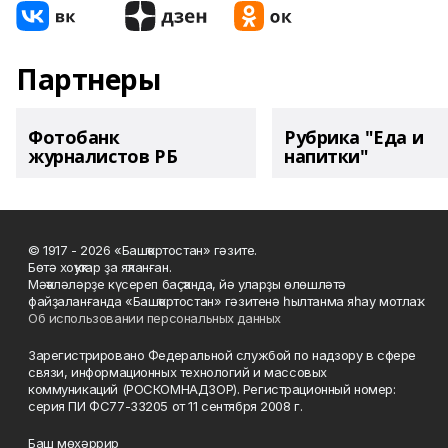
Партнеры
Фотобанк
Рубрика "Еда и
журналистов РБ
напитки"
© 1917 - 2026 «Башҡортостан» гәзите.
Бөтә хоҡуҡтар ҙа яҡланған.
Мәҡәләләрҙе күсереп баҫҡанда, йә уларҙы өлөшләтә
файҙаланғанда «Башҡортостан» гәзитенә һылтанма яһау мотлаҡ.
Об использовании персональных данных
Зарегистрировано Федеральной службой по надзору в сфере
связи, информационных технологий и массовых
коммуникаций (РОСКОМНАДЗОР). Регистрационный номер:
серия ПИ ФС77-33205 от 11 сентября 2008 г.
Баш мөхәррир