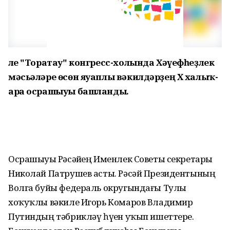
Әле "Торатау" конгресс-холында Xәүефһеҙлек
мәсьәләре өсөн яуаплы вәкилдәрҙең X халыҡ-
ара осрашыуы башланды.
Осрашыуҙы Рәсәйҙең Именлек Советы секретары
Николай Патрушев асты. Рәсәй Президентының
Волга буйы федераль округындағы Тулы
хоҡуҡлы вәкиле Игорь Комаров Владимир
Путиндың тәбрикләү һүҙен уҡып ишеттерҙе.