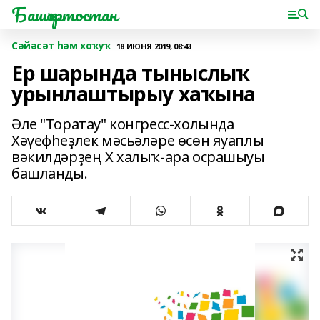
Башҡортостан
Сәйәсәт һәм хоҡуҡ
18 ИЮНЯ 2019, 08:43
Ер шарында тыныслыҡ
урынлаштырыу хаҡына
Әле "Торатау" конгресс-холында
Xәүефһеҙлек мәсьәләре өсөн яуаплы
вәкилдәрҙең X халыҡ-ара осрашыуы
башланды.