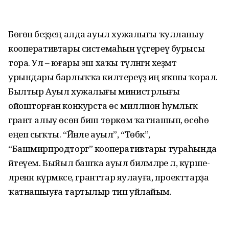
Бөгөн беҙҙең алда ауыл хужалығы ҡулланыу
кооперативтары системаһын үҫтереү бурысы
тора. Ул – юғары эш хаҡы түләнгән хеҙмәт
урындары бар­лыҡҡа килтереүҙә иң яҡшы ҡорал.
Былтыр Ауыл хужалығы министрлығы
ойошторған конкурста өс миллион һумлыҡ
грант алыу өсөн биш төркөм ҡатнашып, өсөһө
еңеп сыҡты. “Йәнле ауыл”, “Төбәк”,
“Башмирпродторг” кооперативтары тураһында
әйтеүем. Быйыл башҡа ауыл биләмәләре лә, күрше­
ләренән күрмәксе, гранттар яулауға, проекттарҙа
ҡатнашыуға тартылыр тип уйлайым.