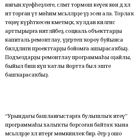
янғын хәүеф­һеҙлеге, сәләмәт тормош кеүек көн дә хәл
итә торған үтә мөһим мәсьәләләрҙе үҙ эсенә ала. Торлаҡ
төҙөү күрһәткесен кәметмәҫкә, ҡулдан килгәнсә
арттырырға ниәтләйбеҙ, социаль объекттарҙы
капиталь ремонтлау, үҙгәртеп ҡороу буйынса
билдәләнгән проекттарҙы бойомға ашырасаҡбыҙ.
Подъездарҙы ремонтлау программаһы оҙайлы,
быйыл биш күп ҡатлы йортта был эште
башҡарасаҡбыҙ.
“Урындағы башланғыстарға булыш­лыҡ итеү”
программаһы халыҡты борсоған байтаҡ ҡына
мәсьәләләрҙе хәл итергә мөмкинлек бирә. Әгәр ҙә ошо