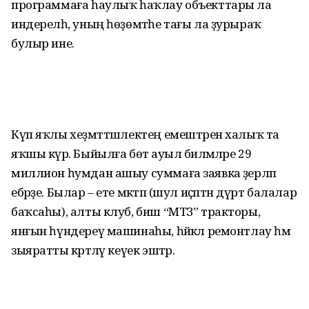
программаға һаулыҡ һаҡлау объекттары ла
индерелһә, уның һөҙөмтәһе тағы ла ҙурыраҡ
булыр ине.
Күп яҡлы хеҙмәттәшлектең ­емеш­тәрен халыҡ та
яҡшы күрә. Быйылға бөтә ауыл биләмәләре 29
миллион һумдан ашыу суммаға заявка әҙерләп
ебәрҙе. Былар – ете мәктәп (шул иҫәптән дүрт балалар
баҡсаһы), алты клуб, биш “МТЗ” тракторы,
янғын һүндереү машинаһы, һәйкәл ремонтлау һәм
зыяратты кәртәләү кеүек эштәр.