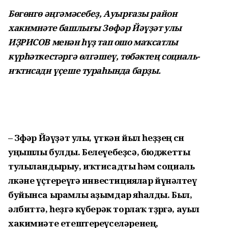
Бөгөнгө әңгәмәсебеҙ, Ауырғазы ра­йон
хакимиәте башлығы Зөфәр Йәүҙәт улы
ИҘРИСОВ менән һүҙ тап ошо маҡсатлы
күрһәткестәргә өлгәшеү, төбәктең социаль-
иҡтисади үҫеше тураһында барҙы.
– Зөфәр Йәүҙәт улы, үткән йыл һеҙҙең өсөн
уңышлы булды. Беле­үебеҙсә, бюджетты
тулыландырыу, иҡтисадты һәм социаль
өлкәне үҫ­тереүгә инвестициялар йүнәлтеү
буйынса ырамлы аҙымдар яһалды. Был,
әлбиттә, һеҙгә күберәк торлаҡ төҙөргә, ауыл
хакимиәте етештереү­селәренең,