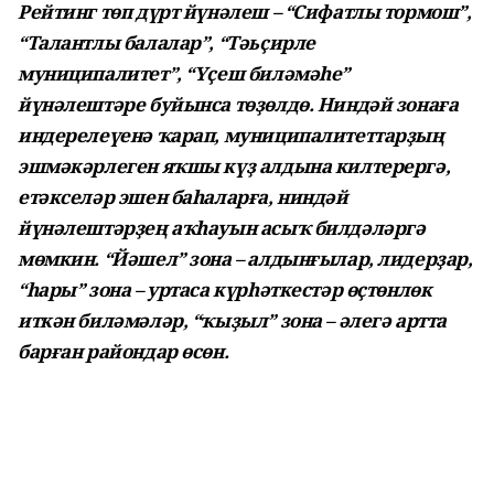
Рейтинг төп дүрт йүнәлеш – “Сифатлы тормош”,
“Талантлы балалар”, “Тәьҫирле
муниципалитет”, “Үҫеш биләмәһе”
йүнәлештәре буйынса төҙөлдө. Ниндәй зонаға
индерелеүенә ҡарап, муниципалитеттарҙың
эшмәкәрлеген яҡшы күҙ алдына килтерергә,
етәкселәр эшен баһаларға, ниндәй
йүнәлештәрҙең аҡһауын асыҡ билдәләргә
мөмкин. “Йәшел” зона – алдынғылар, лидерҙар,
“һары” зона – уртаса күрһәткестәр өҫтөнлөк
иткән биләмәләр, “ҡыҙыл” зона – әлегә артта
барған райондар өсөн.