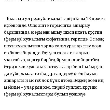
– Былтыр ул республикалағы иң яҡшы 18 проект
иҫәбенә инде. Ошо эште тормошҡа ашырыу
барышында егер­менән ашыу шәхси ихата крәҫтиән
(фермер) хужалығы сифатында тер­кәлде. Өс мең
шәхси хужалыҡҡа төрлө культуралар сәсеү өсөн
ер бүлеп бирелде. Өҫтәүенә ғаилә ағзаларын
уҡытабыҙ, кәңәштәр бирәбеҙ, йәрмин­кәләргә йөрөтәбеҙ.
Әгәр ҙә шәхси хужалыҡ тотоусылар биш һыйырҙан
да күберәк мал тотһа, дәрт­ләндереү өсөн һауын
аппараты йә мотоблок бүләк итәбеҙ. Беҙҙең өсөн иң
мөһиме – уларҙың көс, тәжрибә туплап, крәҫтиән
(фермер) хужалыҡтары булып үҫешеүе.