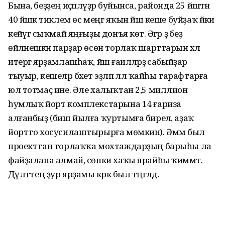
Бына, беҙҙең иҫәп­ләүҙәр буйынса, районда 25 йәштән
40 йәшкә тиклем өс меңгә яҡын йәш кеше буйҙаҡ йәки
кейәүгә сыҡмай яңғыҙы донъя көтә. Әгәр ҙә беҙ
өйләнешкән парҙар өсөн торлаҡ шарттарын хәл
итергә ярҙамлашһаҡ, йәш ғаиләләрҙә сабыйҙар
тыуыр, кешеләр бәхет эҙләп әллә ҡайһы тарафтарға
юл тотмаҫ ине. Әле халыҡтан 2,5 миллион
һумлыҡ йорт комплекстарына 14 ғариза
алғанбыҙ (биш йылға ҡуртымға бирелә, аҙаҡ
йортто хосусилаштырырға мөмкин). Әммә был
проекттан торлаҡҡа мохтаждарҙың барыһы ла
файҙалана алмай, сөнки хаҡы ярайһы ҡиммәт.
Дәүләттең ҙур ярҙамы кәрәк был тәңгәлдә.