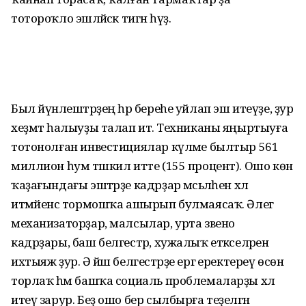
тотороҡло эш­ләйәсәк тигән һүҙ.
Был йүнәлештәрҙең һәр береһе уйлап эш итеүҙе, ҙур
хеҙмәт һалыуҙы талап итә. Техниканы яңыртыуға
тотонолған инвестициялар күләме былтыр 561
миллион һум тәшкил итте (155 процент). Ошо көн
ҡаҙағындағы эштәрҙе кадрҙар мәсьәләһен хәл
итмәйенсә тормошҡа ашырып булмаясаҡ. Әлегә
механиза­торҙар, малсылар, урта звено
кадрҙары, баш белгестәр, хужалыҡ етәкселәренә
ихтыяж ҙур. Ә йәш белгестәрҙе ергә еректереү өсөн
торлаҡ һәм башҡа социаль проблемаларҙы хәл
итеү зарур. Беҙ ошо бер сылбырға теҙелгән