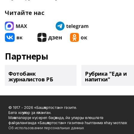
Читайте нас
Партнеры
Фотобанк
Рубрика "Еда и
журналистов РБ
напитки"
© 1917 - 2026 «Башҡортостан» гәзите.
Бөтә хоҡуҡтар ҙа яҡланған.
Мәҡәләләрҙе күсереп баҫҡанда, йә уларҙы өлөшләтә
файҙаланғанда «Башҡортостан» гәзитенә һылтанма яһау мотлаҡ.
Об использовании персональных данных