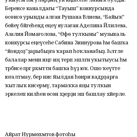
Беренсе каналдағы “Тауыш” конкурсында
өсөнсө урынды алған Рушана Вәлиева, “Байыҡ”
бейеү бәйгеһендә еңеү яулаған Аделина Йәлилева,
Азалия Йомағолова, “Өфө тулҡыны” музыкаль
конкурсы еңеүсеһе Сабина Зиннурова һәм башҡа
“йондоҙ”ҙарыбыҙға ҡарап һоҡланабыҙ. Һәләтле
балалар менән иңгә-иң терәп эшләгән уҡытыусы һәм
тәрбиәселәргә рәхмәттән башҡа һүҙ юҡ. Ошо ҡеүәтте
юғалтмау, бер нисә йылдан һөнәри кадрҙарға
ҡытлыҡ кисермәү, тармаҡҡа яңы тулҡын
эркелеп килһен өсөн хәҙерҙән эш башлау хәйерле.
Айрат Нурмөхәмәтов фотоһы