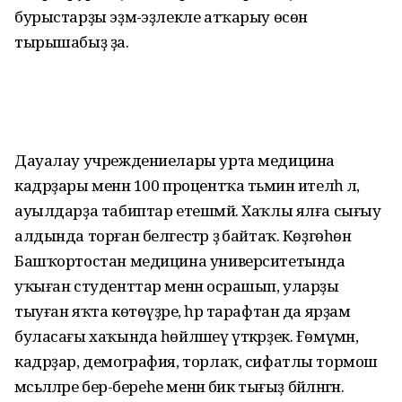
бурыстарҙы эҙмә-эҙлекле атҡарыу өсөн
тырышабыҙ ҙа.
Дауалау учреждениелары урта медицина
кадрҙары менән 100 процентҡа тәьмин ителһә лә,
ауылдарҙа табиптар етешмәй. Хаҡлы ялға сығыу
алдында торған белгестәр ҙә байтаҡ. Көҙгөһөн
Башҡортостан медицина университетында
уҡыған студенттар менән осрашып, уларҙы
тыуған яҡта көтөүҙәре, һәр тарафтан да ярҙам
буласағы хаҡында һөйләшеү үткәрҙек. Ғөмүмән,
кадрҙар, демография, торлаҡ, сифатлы тормош
мәсьәләләре бер-береһе менән бик тығыҙ бәйләнгән.