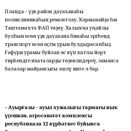
Планда – үҙәк район дауаханаһы
поликлиникаһын ремонтлау, Ҡорма­найҙа һәм
Таштамаҡта ФАП төҙөү. Халыҡҡа уңайлы
булһын өсөн үҙәк дауахана бинаһы эргәһендә
транспорт өсөн өҫтәмә урын булдырасаҡбыҙ.
Ғафури урамы буйлап өс күп ҡатлы йорт
тирәһендәге ихаталарҙы төҙөкләндереү, заманса
балалар майҙансығы эшләү ниәте лә бар.
– Ауырғазы – ауыл хужалығы тармағы ныҡ
үҫешкән, агросәнәғәт комплексы
республикала 12 күрһәткес буйынса