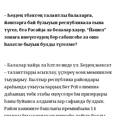
– Һеҙҙең төбәктең талантлы ба­лаларға,
йәштәргә бай булыуын республикала ғына
түгел, бөтә Рәсәйҙә лә беләләр хәҙер. “Йәшел”
зонаға инеүегеҙҙең бер сәбәпсеһе лә ошо
һәләтле быуын булды түгелме?
– Балалар ҡайҙа ла һәләтле инде ул. Беҙҙең маҡсат
– таланттарҙы асыҡлау, үҫтереү өсөн мөмкинлек
тыуҙырыу. Былтыр республика райондары
араһында уҡыусыларҙың Бөтә Рәсәй олимпиа­
даһының төбәк этабы еңеүселәре һәм призерҙары
һаны буйынса алдынғылар сафында булдыҡ.
Район хакимиәте башлығы премияһына 14
уҡыусы һәм уларҙың ун кәңәшсеһе лайыҡ булды.