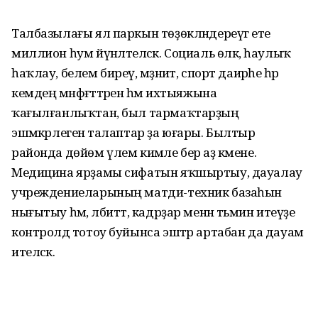
Талбазылағы ял паркын төҙөк­лән­дереүгә ете
миллион һум йүнәлтеләсәк. Социаль өлкә, һаулыҡ
һаҡлау, белем биреү, мәҙәниәт, спорт даирәһе һәр
кемдең мәнфәғәттәренә һәм ихтыяжына
ҡағылғанлыҡтан, был тармаҡтарҙың
эшмәкәрлегенә талаптар ҙа юғары. Былтыр
районда дөйөм үлем кимәле бер аҙ кәмене.
Медицина ярҙамы сифатын яҡшыртыу, дауалау
учреждениеларының матди-техник базаһын
нығытыу һәм, әлбиттә, кадрҙар менән тәьмин итеүҙе
контролдә тотоу буйынса эштәр артабан да дауам
ителәсәк.