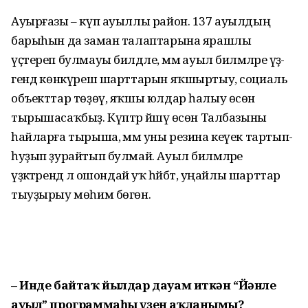
Ауырғазы – күп ауыллы район. 137 ауылдың
барыһын да заман талаптарына ярашлы
үҫтереп булмауы билдәле, әммә ауыл биләмәләре үҙә­
гендә көн­күреш шарттарын яҡшыртыу, социаль
объекттар төҙөү, яҡшы юлдар һалыу өсөн
тырышасаҡбыҙ. Күптәр йәшәү өсөн Талбазыны
һайларға тырыша, әммә уны резина кеүек тартып-
һуҙып ҙурайтып булмай. Ауыл биләмәләре
үҙәктәрендә лә ошондай уҡ һәйбәт, уңайлы шарттар
тыуҙырыу мөһим бөгөн.
– Инде байтаҡ йылдар дауам иткән “Йәнле
ауыл” программаһы үҙен аҡланымы?