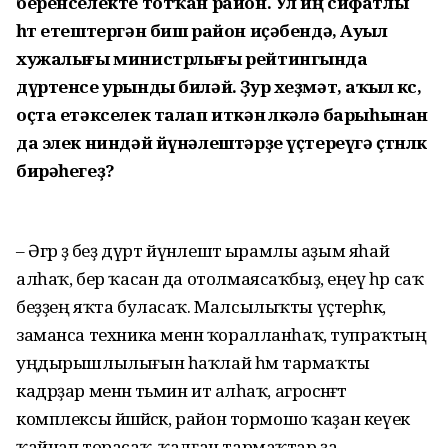
беренселекте тотҡан район. Ул иң сифатлы
һөт етештергән биш район иҫәбендә, Ауыл
хужалығы министрлығы рейтингында
дүртенсе урынды биләй. Ҙур хеҙмәт, аҡыл көсө,
оҫта етәкселек талап иткән өлкәлә барыһынан
да элек ниндәй йүнә­лештәрҙе үҫтереүгә өҫтөнлөк
бирә­һегеҙ?
– Әгәр ҙә беҙ дүрт йүнәлештә ырамлы аҙым яһай
алһаҡ, бер ҡасан да отол­маясаҡбыҙ, еңеү һәр саҡ
беҙҙең яҡта буласаҡ. Малсылыҡты үҫтерһәк,
заманса техника менән ҡоралланһаҡ, тупраҡтың
уңдырышлылығын һаҡлай һәм тармаҡты
кадрҙар менән тәьмин итә алһаҡ, агросәнәғәт
комплексы йәшәйәсәк, район тормошо ҡаҙан кеүек
ҡайнап торасаҡ, ҡалған тармаҡтар ҙа