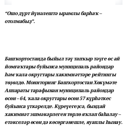
“Ошо дүрт йүнәлештә ырамлы барһаҡ –
отолмабыҙ”.
Башҡортостанда быйыл тәү тапҡыр тәүге өс ай
йомғаҡтары буйынса муниципаль райондар
һәм ҡала округтары хакимиәттәре рейтингы
төҙөлдө. Мониторинг Башҡортостан Хөкүмәте
Аппараты тарафынан муниципаль райондар
өсөн – 64, ҡала округтары өсөн 57 күрһәткес
буйынса үткәрелде. Күреүегеҙсә, бындай
хакимиәт эшмәкәрлеген төрлө яҡлап баһалау –
етәкселәр өсөн дә көсөргәнешле, яуап­лы һынау.