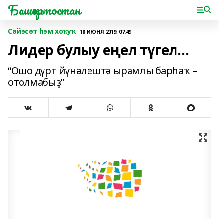
Башҡортостан
Сәйәсәт һәм хоҡуҡ
18 ИЮНЯ 2019, 07:49
Лидер булыу еңел түгел…
“Ошо дүрт йүнәлештә ырамлы барһаҡ –
отолмабыҙ”