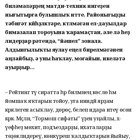
биләмәләрҙең матди-техник нигеҙен
нығытырға булышлыҡ итте. Районығыҙҙы
тәбиғәт көйһөҙ­лөктәре, көтөлмәгән ел-дауылдар
бимазалап тороуына ҡарамаҫтан, әле лә һеҙ
лидерҙар рәтендә, “йәшел” зонала.
Алдынғылыҡты яулау еңел бирелмәгәнен
аңлайбыҙ, ә уны һаҡлау, моғайын, икеләтә
ауырҙыр…
– Рейтинг тәү сиратта һәр биләмәнең көслө һәм
йомшаҡ яҡтарын тойоу, уға ниндәй ярҙам
кәрәклеген асыҡлау, дөрөҫ, белеп идара итеү өсөн
кәрәк. Мәҫәлән, “Тормош сифаты” үҙенә уңайлы, хә­
үефһеҙ мөхит, подъездарҙы, ихаталарҙы
төҙөкләндереү, көнкүреш ҡалдыҡтарын йыйыу,