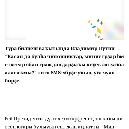
Тура бәйләнеш ваҡытында Владимир Путин
“Ҡасан да булһа чиновниктар, министрҙар һәм
етәкселәр ябай граждандарҙыҡы кеүек эш хаҡы
аласаҡмы?” тигән SMS-хәбәрҙе уҡып, уға яуап
бирҙе.
Рәсәй Президенты дәүләт хеҙмәткәрҙәренең эш хаҡы ни
өсөн юғары булыуын ентекләп аңлатты. “Мин