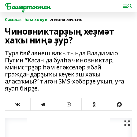
Башҡортостан
Сәйәсәт һәм хоҡуҡ
21 ИЮНЯ 2019, 13:49
Чиновниктарҙың хеҙмәт
хаҡы ниңә ҙур?
Тура бәйләнеш ваҡытында Владимир
Путин “Ҡасан да булһа чиновниктар,
министрҙар һәм етәкселәр ябай
граждандарҙыҡы кеүек эш хаҡы
аласаҡмы?” тигән SMS-хәбәрҙе уҡып, уға
яуап бирҙе.