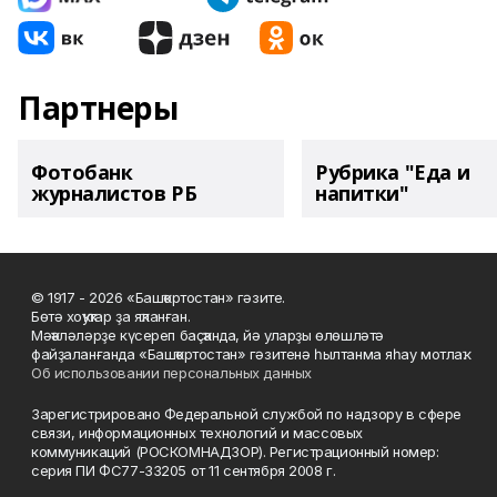
Партнеры
Фотобанк
Рубрика "Еда и
журналистов РБ
напитки"
© 1917 - 2026 «Башҡортостан» гәзите.
Бөтә хоҡуҡтар ҙа яҡланған.
Мәҡәләләрҙе күсереп баҫҡанда, йә уларҙы өлөшләтә
файҙаланғанда «Башҡортостан» гәзитенә һылтанма яһау мотлаҡ.
Об использовании персональных данных
Зарегистрировано Федеральной службой по надзору в сфере
связи, информационных технологий и массовых
коммуникаций (РОСКОМНАДЗОР). Регистрационный номер:
серия ПИ ФС77-33205 от 11 сентября 2008 г.