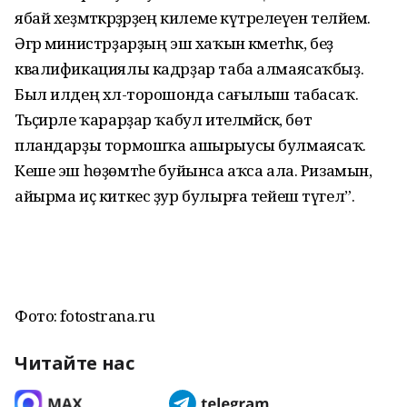
ябай хеҙмәткәрҙәрҙең килеме күтәрелеүен теләйем.
Әгәр министрҙарҙың эш хаҡын кәметһәк, беҙ
квалификациялы кадрҙар таба алмаясаҡбыҙ.
Был илдең хәл-торошонда сағылыш табасаҡ.
Тәьҫирле ҡарарҙар ҡабул ителмәйәсәк, бөтә
пландарҙы тормошҡа ашырыусы булмаясаҡ.
Кеше эш һөҙөмтәһе буйынса аҡса ала. Ризамын,
айырма иҫ киткес ҙур булырға тейеш түгел”.
Фото: fotostrana.ru
Читайте нас