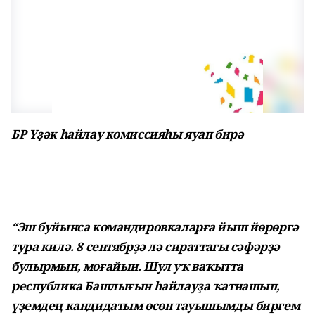
БР Үҙәк һайлау комиссияһы яуап бирә
“Эш буйынса командировкаларға йыш йөрөргә
тура килә. 8 сентябрҙә лә сираттағы сәфәрҙә
булырмын, моғайын. Шул уҡ ваҡытта
республика Башлығын һайлауҙа ҡатна­шып,
үҙемдең кандидатым өсөн тауышымды биргем