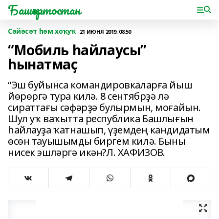
Башҡортостан
Сәйәсәт һәм хоҡуҡ
21 ИЮНЯ 2019, 08:50
“Мобиль һайлаусы”
һынатмаҫ
“Эш буйынса командировкаларға йыш
йөрөргә тура килә. 8 сентябрҙә лә
сираттағы сәфәрҙә булырмын, моғайын.
Шул уҡ ваҡытта республика Башлығын
һайлауҙа ҡатна­шып, үҙемдең кандидатым
өсөн тауышымды биргем килә. Быны
нисек эшләргә икән?Л. ХАФИЗОВ.