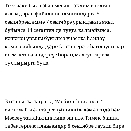
Теге йәки был сәбәп менән тәҡдим ителгән
алымдарҙан файҙалана алмаған­дарға 5
сентябрҙән, әммә 7 сентябрҙә урындағы ваҡыт
буйынса 14 сәғәттән дә һуңға ҡалмайынса,
йәшәгән урыны буйынса участка һайлау
комиссияһында, үҙҙәре барған ерҙәге һайлаусылар
исемлегенә индереүҙе һорап, махсус ғариза
тултырырға була.
Ҡыҙғанысҡа ҡаршы, “Мобиль һайлау­сы”
системаһы әлегә республика билә­мәһендә һәм
Мәскәү ҡалаһында ғына эш итә. Тимәк, башҡа
төбәктәргә юллан­ғандар 8 сентябрҙә тауыш бирә