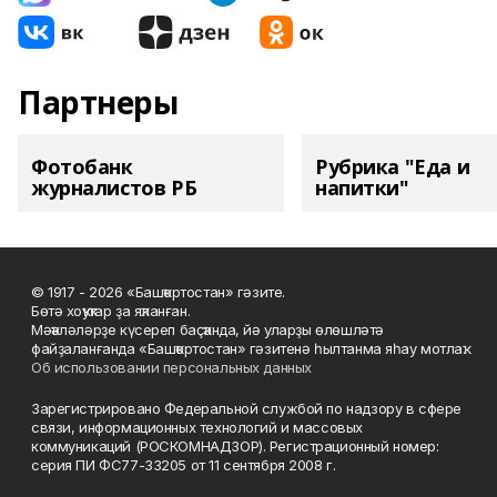
Партнеры
Фотобанк
Рубрика "Еда и
журналистов РБ
напитки"
© 1917 - 2026 «Башҡортостан» гәзите.
Бөтә хоҡуҡтар ҙа яҡланған.
Мәҡәләләрҙе күсереп баҫҡанда, йә уларҙы өлөшләтә
файҙаланғанда «Башҡортостан» гәзитенә һылтанма яһау мотлаҡ.
Об использовании персональных данных
Зарегистрировано Федеральной службой по надзору в сфере
связи, информационных технологий и массовых
коммуникаций (РОСКОМНАДЗОР). Регистрационный номер:
серия ПИ ФС77-33205 от 11 сентября 2008 г.