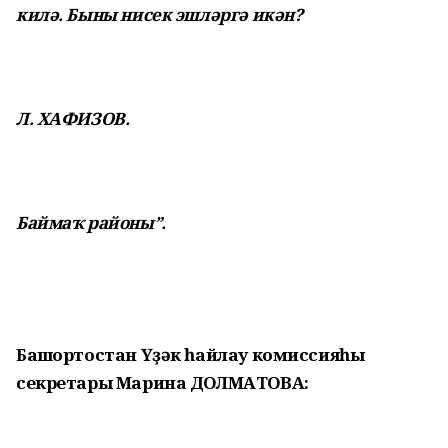
килә. Быны нисек эшләргә икән?
Л. ХАФИЗОВ.
Баймаҡ районы”.
Башҡортостан Үҙәк һайлау комис­сия­һы
секретары Марина ДОЛМАТОВА: