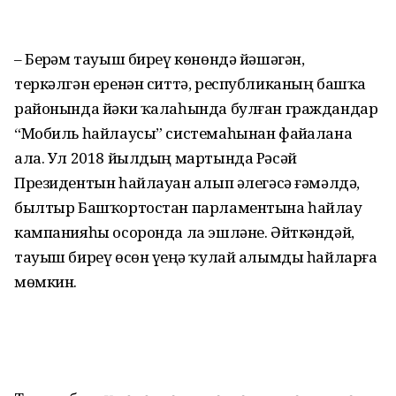
– Берҙәм тауыш биреү көнөндә йәшә­гән,
теркәлгән еренән ситтә, республи­каның башҡа
районында йәки ҡалаһын­да булған граждандар
“Мобиль һайлау­сы” системаһынан файҙалана
ала. Ул 2018 йылдың мартында Рәсәй
Президентын һайлауҙан алып әлегәсә ғәмәл­дә,
былтыр Башҡортостан парламентына һайлау
кампанияһы осоронда ла эшләне. Әйткәндәй,
тауыш биреү өсөн үҙеңә ҡулай алымды һайларға
мөмкин.