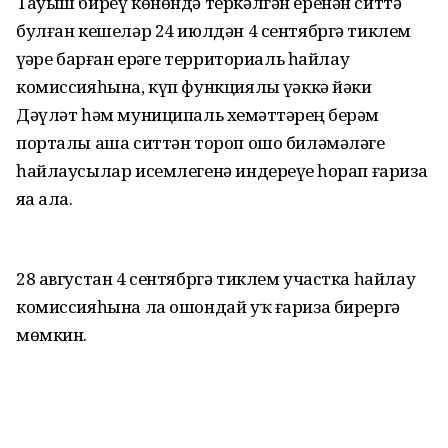
Тауыш биреү көнөндә теркәлгән еренән ситтә
булған кешеләр 24 июлдән 4 сентябргә тиклем
үҙҙәре барған ерҙәге территориаль һайлау
комиссияһына, күп функциялы үҙәккә йәки
Дәүләт һәм муниципаль хеҙмәттәрҙең берҙәм
порталы аша ситтән тороп ошо биләмәләге
һайлаусылар исемлегенә индереүҙе һорап ғариза
яҙа ала.
28 августан 4 сентябргә тиклем участка һайлау
комиссияһына ла ошондай уҡ ғариза бирергә
мөмкин.