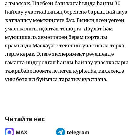
алмая­саҡ. Илебеҙҙең баш ҡалаһында һанлы 30
һайлау участкаһының бе­реһенә барып, һайлауҙа
ҡатнашыу мөмкинлеге бар. Бының өсөн үҙегеҙҙең
участкалағы иҫәптән төшөргә, Дәүләт һәм
муниципаль хеҙмәттәрҙең берҙәм порталы
ярҙамында Мәскәүҙәге тейешле участкала теркә­
лергә кәрәк. Әлегә эксперимент рәүешен­дә
ғәмәлгә индерел­гән һанлы һайлау участкалары
тәжрибәһе һөҙөмтәлелеген күрһәтһә, киләсәктә
уны бөтә ил буйынса таратыу күҙаллана.
Читайте нас