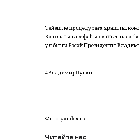
Тейешле процедураға ярашлы, ком
Башлығы вазифаһын ваҡытлыса баш
ул быны Рәсәй Президенты Владим
#ВладимирПутин
Фото: yandex.ru
Читайте нас