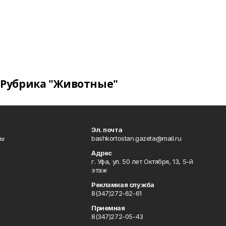
Рубрика "Животные"
Эл. почта
лы
bashkortostan.gazeta@mail.ru
Адрес
г. Уфа, ул. 50 лет Октября, 13, 5-й
этаж
Рекламная служба
8(347)272-62-61
Приемная
8(347)272-05-43