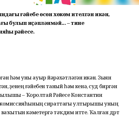
ындағы ғәйебе өсөн хөкөм ителгән икән,
ғы булып иҫәпләнмәй... – тине
ияһы рәйесе.
мәгән һәм уны ауыр йәрәхәтләгән икән. Зыян
гән, үҙенең ғәйебен таный һәм үкенә, суд биргән
Йыйылышы – Ҡоролтай Рәйесе Константин
ау комиссияһының сираттағы ултырышы уның
 ваҡытын кәметергә тәҡдим итте. Ҡалған дүрт