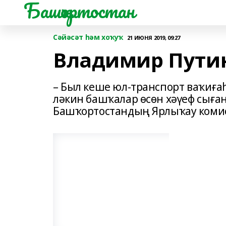
Башҡортостан
Сәйәсәт һәм хоҡуҡ
21 ИЮНЯ 2019, 09:27
Владимир Пути
– Был кеше юл-транспорт ваҡиға
ләкин башҡалар өсөн хәүеф сыған
Башҡортостандың Ярлыҡау комис