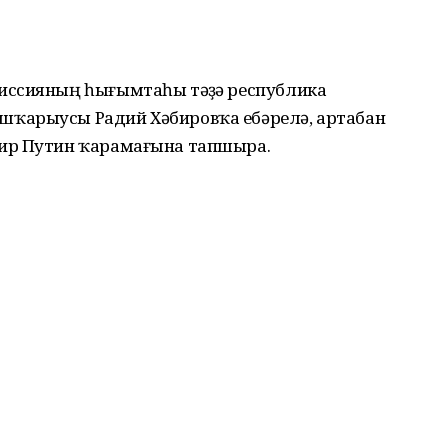
иссияның һығымтаһы тәүҙә республика
ҡарыусы Радий Хәбировҡа ебәрелә, артабан
ир Путин ҡарамағына тапшыра.