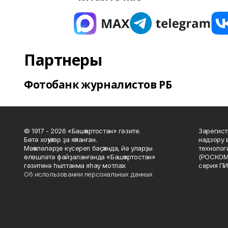
Партнеры
Фотобанк журналистов РБ
© 1917 - 2026 «Башҡортостан» гәзите.
Зарегист
Бөтә хоҡуҡтар ҙа яҡланған.
надзору 
Мәҡәләләрҙе күсереп баҫҡанда, йә уларҙы
технолог
өлөшләтә файҙаланғанда «Башҡортостан»
(РОСКОМ
гәзитенә һылтанма яһау мотлаҡ.
серия ПИ
Об использовании персональных данных