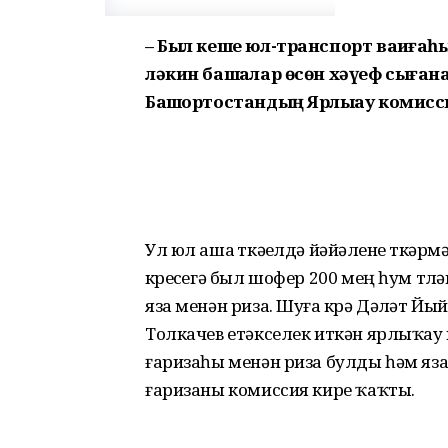
– Был кеше юл-транспорт ваҡиғаһ
ләкин башҡалар өсөн хәүеф сығана
Башҡортостандың Ярлыҡау комисс
Ул юл аша үткәүелдә йәйәүлене үткәр
күреүсегә был шофер 200 мең һум түлә
яза менән риза. Шуға күрә Дәүләт 
Толкачев етәкселек иткән ярлыҡ
ғаризаһы менән риза булды һәм яза
ғаризаны комиссия кире ҡаҡты.