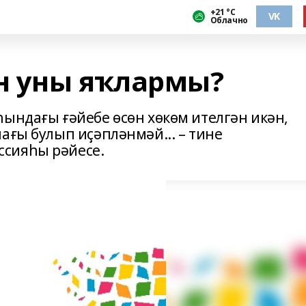
+21 °С
VK
Облачно
н уны яҡлармы?
һындағы ғәйебе өсөн хөкөм ителгән икән,
ағы булып иҫәпләнмәй... – тине
сияһы рәйесе.