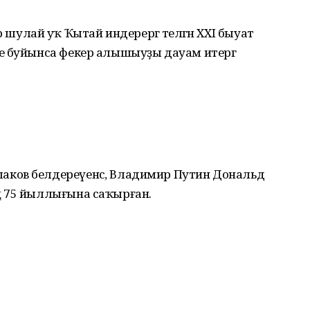
ләр шулай уҡ Ҡытай индерергә теләгән XXI быуат
е буйынса фекер алышыуҙы дауам итергә
ков белдереүенсә, Владимир Путин Дональд
ң 75 йыллығына саҡырған.