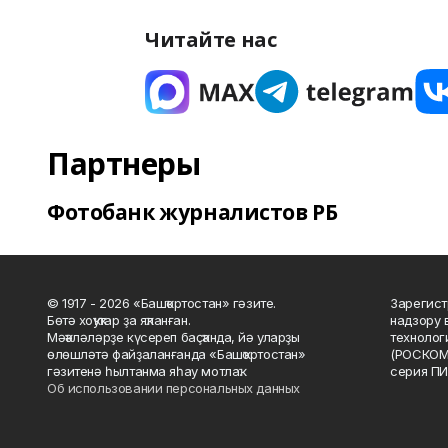
Читайте нас
Партнеры
Фотобанк журналистов РБ
© 1917 - 2026 «Башҡортостан» гәзите.
Зарегист
Бөтә хоҡуҡтар ҙа яҡланған.
надзору 
Мәҡәләләрҙе күсереп баҫҡанда, йә уларҙы
технолог
өлөшләтә файҙаланғанда «Башҡортостан»
(РОСКОМ
гәзитенә һылтанма яһау мотлаҡ.
серия ПИ
Об использовании персональных данных