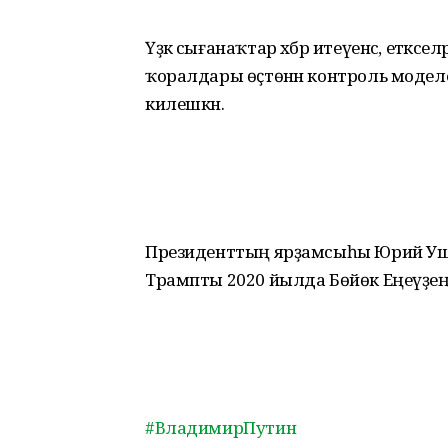
Үҙәк сығанаҡтар хәбәр итеүенсә, етәксе
ҡоралдары өҫтөнән контроль модел
килешкән.
Президенттың ярҙамсыһы Юрий Уша
Трампты 2020 йылда Бөйөк Еңеүҙе
#ВладимирПутин