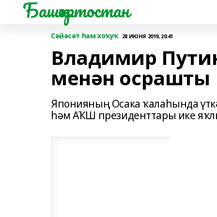
Башҡортостан
Сәйәсәт һәм хоҡуҡ
28 ИЮНЯ 2019, 20:41
Владимир Пути
менән осрашты
Японияның Осака ҡалаһында үтк
һәм АҠШ президенттары ике яҡл