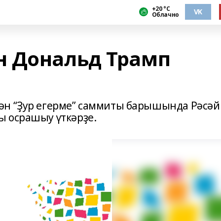
+20 °С
VK
Облачно
н Дональд Трамп
ән “Ҙур егерме” саммиты барышында Рәсәй
ы осрашыу үткәрҙе.