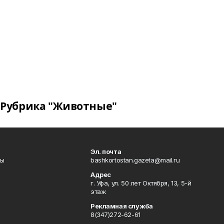
Рубрика "Животные"
Эл. почта
лы
bashkortostan.gazeta@mail.ru
Адрес
г. Уфа, ул. 50 лет Октября, 13, 5-й
этаж
Рекламная служба
8(347)272-62-61