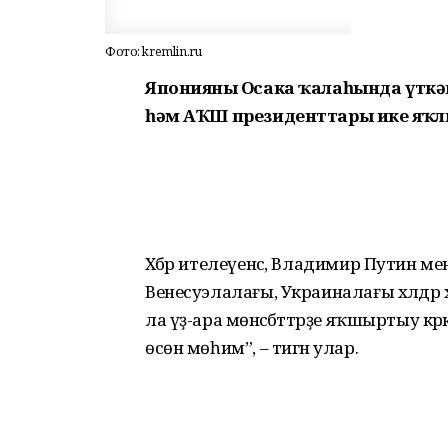
Фото: kremlin.ru
Японияның Осака ҡалаһында үткә
һәм АҠШ президенттары ике яҡл
Хәбәр ителеүенсә, Владимир Путин ме
Венесуэлалағы, Украиналағы хәлдәр
ла үҙ-ара мөнәсәбәттәрҙе яҡшыртыу кә
өсөн мөһим”, – тигән улар.