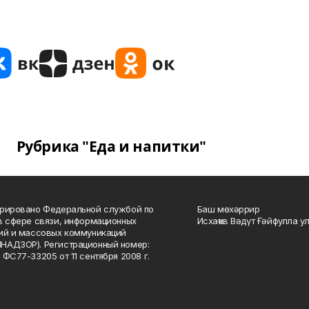
Рубрика "Еда и напитки"
рировано Федеральной службой по
Баш мөхәррир
в сфере связи, информационных
Исхаҡов Вәдүт Ғәйфулла у
ий и массовых коммуникаций
НАДЗОР). Регистрационный номер:
 ФС77-33205 от 11 сентября 2008 г.