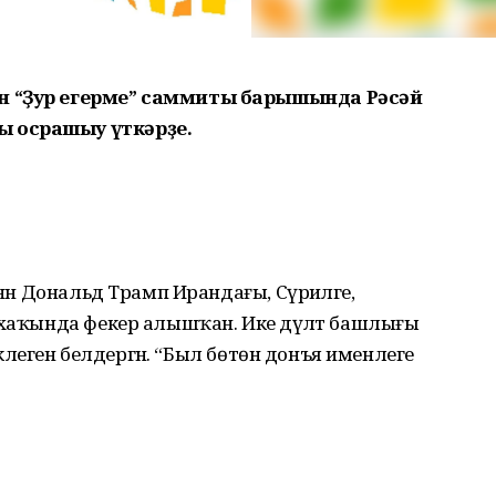
н “Ҙур егерме” саммиты барышында Рәсәй
ы осрашыу үткәрҙе.
нән Дональд Трамп Ирандағы, Сүриәләге,
 хаҡында фекер алышҡан. Ике дәүләт башлығы
рәклеген белдергән. “Был бөтөн донъя именлеге