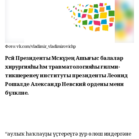
Фото: vk.com/vladimir_vladimirovichp
Рәсәй Президенты Мәскәүҙең Ашығыс балалар
хирургияһы һәм травматологияһы ғилми-
тикшеренеү институты президенты Леонид
Рошалде Александр Невский ордены менән
бүләкләне.
“Һаулыҡ һаҡлауҙы үҫтереүгә ҙур өлөш индергәне