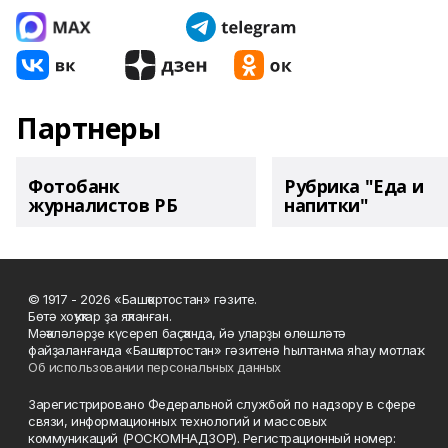
Партнеры
Фотобанк
Рубрика "Еда и
журналистов РБ
напитки"
© 1917 - 2026 «Башҡортостан» гәзите.
Бөтә хоҡуҡтар ҙа яҡланған.
Мәҡәләләрҙе күсереп баҫҡанда, йә уларҙы өлөшләтә
файҙаланғанда «Башҡортостан» гәзитенә һылтанма яһау мотлаҡ.
Об использовании персональных данных
Зарегистрировано Федеральной службой по надзору в сфере
связи, информационных технологий и массовых
коммуникаций (РОСКОМНАДЗОР). Регистрационный номер: