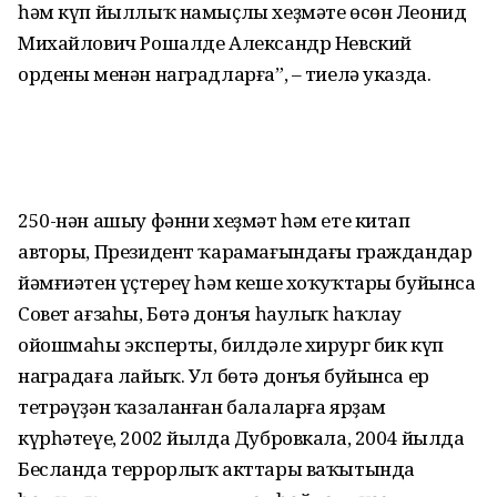
һәм күп йыллыҡ намыҫлы хеҙмәте өсөн Леонид
Михайлович Рошалде Александр Невский
ордены менән наградларға”, – тиелә указда.
250-нән ашыу фәнни хеҙмәт һәм ете китап
авторы, Президент ҡарамағындағы граждандар
йәмғиәтен үҫтереү һәм кеше хоҡуҡтары буйынса
Совет ағзаһы, Бөтә донъя һаулыҡ һаҡлау
ойошмаһы эксперты, билдәле хирург бик күп
наградаға лайыҡ. Ул бөтә донъя буйынса ер
тетрәүҙән ҡазаланған балаларға ярҙам
күрһәтеүе, 2002 йылда Дубровкала, 2004 йылда
Бесланда террорлыҡ акттары ваҡытында