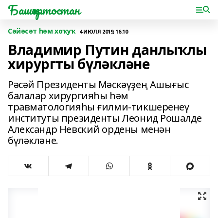
Башҡортостан
Сәйәсәт һәм хоҡуҡ
4 ИЮЛЯ 2019, 16:10
Владимир Путин данлыҡлы
хирургты бүләкләне
Рәсәй Президенты Мәскәүҙең Ашығыс
балалар хирургияһы һәм
травматологияһы ғилми-тикшеренеү
институты президенты Леонид Рошалде
Александр Невский ордены менән
бүләкләне.