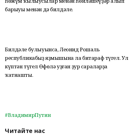
һөжүм ҡылыусылар менән һөйләшеүҙәр алып
барыуы менән дә билдәле.
Билдәле булыуынса, Леонид Рошаль
республикабыҙ яҙмышына ла битараф түгел. Ул
күптән түгел Өфөлә уҙған ҙур сараларҙа
ҡатнашты.
#ВладимирПутин
Читайте нас