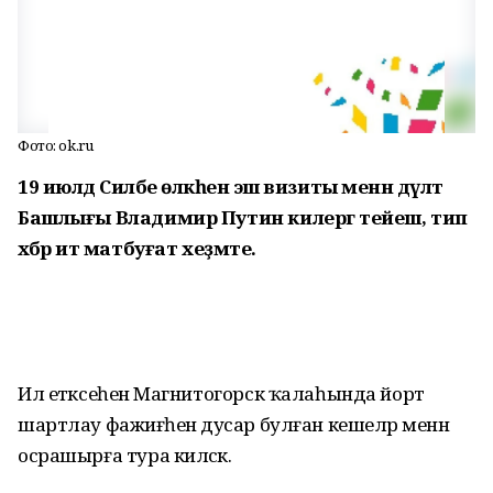
Фото: ok.ru
19 июлдә Силәбе өлкәһенә эш визиты менән дәүләт
Башлығы Владимир Путин килергә тейеш, тип
хәбәр итә матбуғат хеҙмәте.
Ил етәксеһенә Магнитогорск ҡалаһында йорт
шартлау фажиғәһенә дусар булған кешеләр менән
осрашырға тура киләсәк.