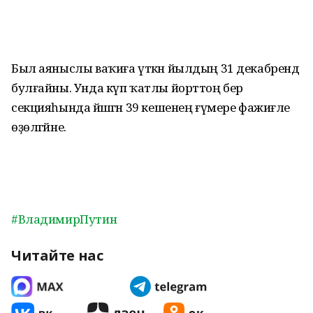
Был аяныслы ваҡиға үткән йылдың 31 декабрендә
булғайны. Унда күп ҡатлы йорттоң бер
секцияһында йәшәгән 39 кешенең ғүмере фажиғәле
өҙөлгәйне.
#ВладимирПутин
Читайте нас