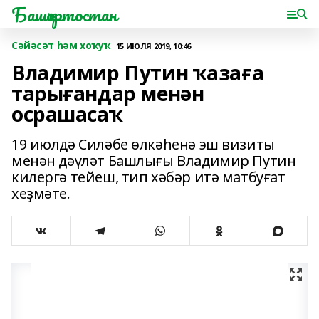
Башҡортостан
Сәйәсәт һәм хоҡуҡ
15 ИЮЛЯ 2019, 10:46
Владимир Путин ҡазаға
тарығандар менән
осрашасаҡ
19 июлдә Силәбе өлкәһенә эш визиты
менән дәүләт Башлығы Владимир Путин
килергә тейеш, тип хәбәр итә матбуғат
хеҙмәте.