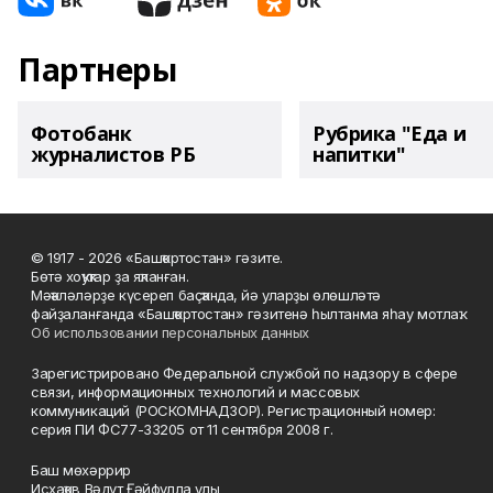
Партнеры
Фотобанк
Рубрика "Еда и
журналистов РБ
напитки"
© 1917 - 2026 «Башҡортостан» гәзите.
Бөтә хоҡуҡтар ҙа яҡланған.
Мәҡәләләрҙе күсереп баҫҡанда, йә уларҙы өлөшләтә
файҙаланғанда «Башҡортостан» гәзитенә һылтанма яһау мотлаҡ.
Об использовании персональных данных
Зарегистрировано Федеральной службой по надзору в сфере
связи, информационных технологий и массовых
коммуникаций (РОСКОМНАДЗОР). Регистрационный номер:
серия ПИ ФС77-33205 от 11 сентября 2008 г.
Баш мөхәррир
Исхаҡов Вәдүт Ғәйфулла улы