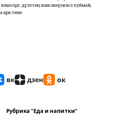
шеләргә, дәүләттең шикләнеүенә юл ҡуймай,
кәрәк тине.
Рубрика "Еда и напитки"