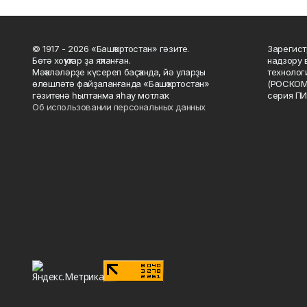
© 1917 - 2026 «Башҡортостан» гәзите.
Зарегист
Бөтә хоҡуҡтар ҙа яҡланған.
надзору 
Мәҡәләләрҙе күсереп баҫҡанда, йә уларҙы
технолог
өлөшләтә файҙаланғанда «Башҡортостан»
(РОСКОМ
гәзитенә һылтанма яһау мотлаҡ.
серия ПИ
Об использовании персональных данных