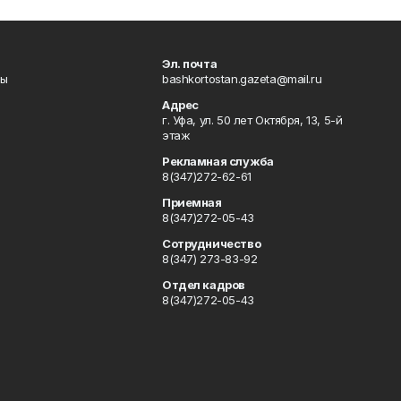
Эл. почта
лы
bashkortostan.gazeta@mail.ru
Адрес
г. Уфа, ул. 50 лет Октября, 13, 5-й
этаж
Рекламная служба
8(347)272-62-61
Приемная
8(347)272-05-43
Сотрудничество
8(347) 273-83-92
Отдел кадров
8(347)272-05-43