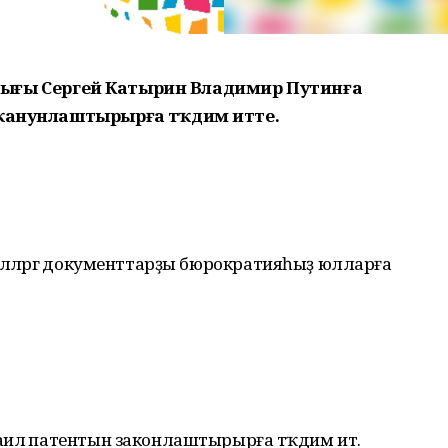
башлығы Сергей Катырин Владимир Путинға
 ҡанунлаштырырға тәҡдим итте.
иләләргә документтарҙы бюрократияһыҙ юлларға
илә патентын законлаштырырға тәҡдим итә.