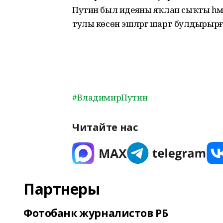
Путин был идеяны яҡлап сыҡты һәм ке
тулы көсөнә эшләргә шарт булдырырға 
#ВладимирПутин
Читайте нас
Партнеры
Фотобанк журналистов РБ