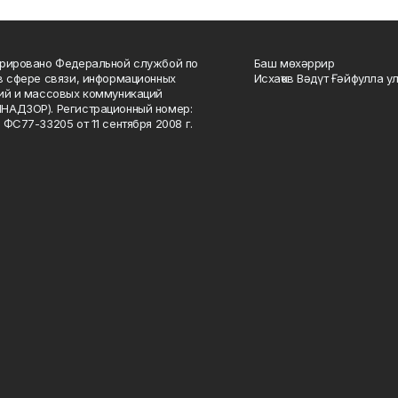
рировано Федеральной службой по
Баш мөхәррир
в сфере связи, информационных
Исхаҡов Вәдүт Ғәйфулла у
ий и массовых коммуникаций
НАДЗОР). Регистрационный номер:
 ФС77-33205 от 11 сентября 2008 г.