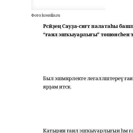
Фото: kremlin.ru
Рәсәйҙең Сауҙа-сәнәғәт палатаһы 
“ғаилә эшҡыуарлығы” төшөнсәһен
Был эшмәкәрлекте легалләштереү ға
ярҙам итәсәк.
Катырин ғаилә эшҡыуарлығын һәм ға