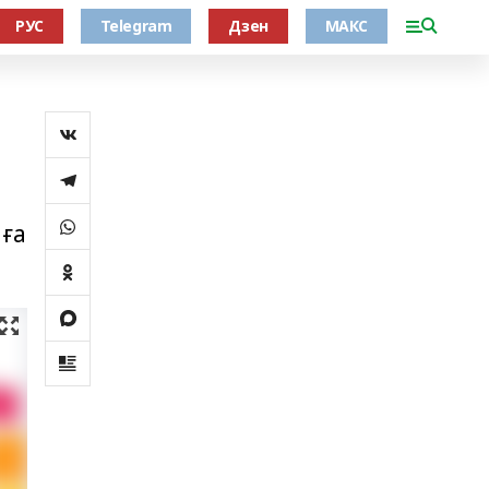
РУС
Telegram
Дзен
МАКС
нға