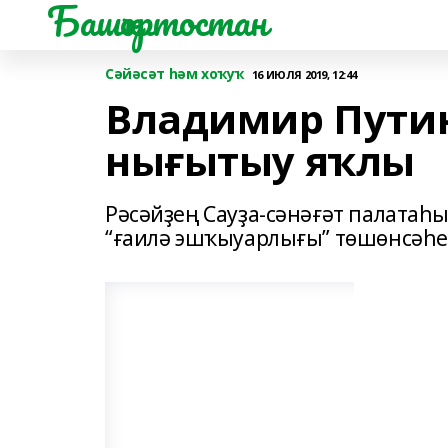
Башҡортостан
Сәйәсәт һәм хоҡуҡ
16 ИЮЛЯ 2019, 12:44
Владимир Путин
нығытыу яҡлы
Рәсәйҙең Сауҙа-сәнәғәт палата
“ғаилә эшҡыуарлығы” төшөнсәһе