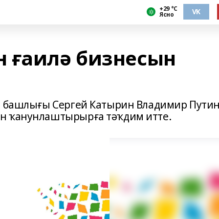
+29 °С
VK
Ясно
 ғаилә бизнесын
һы башлығы Сергей Катырин Владимир Пути
н ҡанунлаштырырға тәҡдим итте.