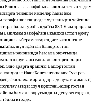
аһы Башлығы вазифаһына кандидаттың тәҡдим
йылырға тейешле кешеләр һаны һәм
ы тарафынан кандидат хупланырға тейешле
гтары һаны тураһында”ғы 88/1-6-сы ҡарарына
һы Башлығы вазифаһына кандидатты тер­кәү
униципаль берәмектәрендәге вәкил­лекле
мғаһы, шул иҫәптән Башҡорт­остан
ципаль районында һәм ҡала округында
 ҡала округтары вәкиллекле орган­дары
к. Ошо ҡарарға ярашлы, Башҡорт­остан
а кандидат Иван Константинович Сухарев
рҙең вәкиллекле органдары депутаттарының
 хуплау ҡағыҙы, шул иҫәптән Башҡортостан
айоны һәм ҡала округындағы депутаттарҙың
ы тәҡдим ителде.