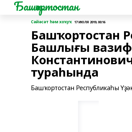
Башҡортостан
Сәйәсәт һәм хоҡуҡ
17 ИЮЛЯ 2019, 00:16
Башҡортостан 
Башлығы вазиф
Константинович
тураһында
Башҡортостан Республикаһы Үҙә