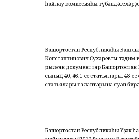
һайлау комиссияһы түбәндәгеләрҙе
Башҡортостан Республикаһы Баш­л
Константинович Сухаревты тәҡдим и
рылған документтар Башҡортостан 
сының 40, 46.1-се статьялары, 48-се 
статьялары талаптарына яуап бирә
Башҡортостан Республикаһы Үҙәк 
майындағы “2019 йылдың 8 сентяб