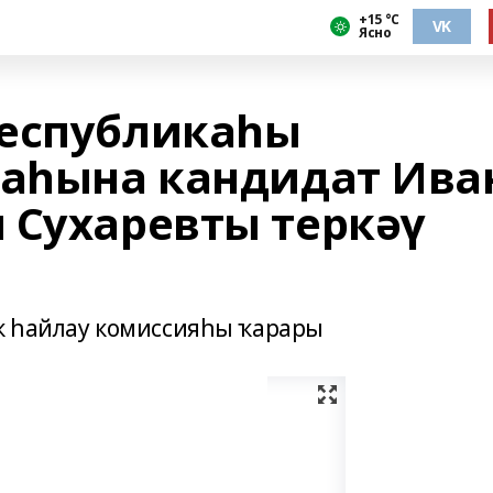
+15 °С
VK
Ясно
Республикаһы
аһына кандидат Ива
 Сухаревты теркәү
к һайлау комиссияһы ҡарары