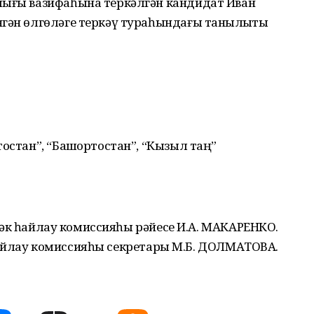
лығы вазифаһына теркәлгән кандидат Иван
ән өлгөләге теркәү тураһын­да­ғы таныҡлыҡты
остан”, “Башҡортостан”, “Кызыл таң”
әк һайлау комиссияһы рәйесе И.А. МАКАРЕНКО.
айлау комиссияһы секретары М.Б. ДОЛМАТОВА.