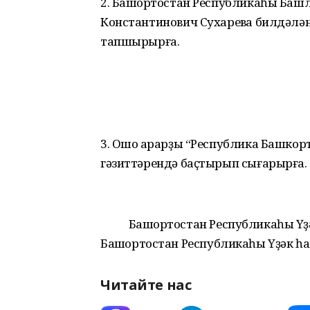
2. Башҡортостан Республикаһы Баш
Константинович Сухаревҡа билдәләнг
тапшырырға.
3. Ошо ҡарарҙы “Республика Башкорт
гәзиттәрендә баҫтырып сығарырға.
Башҡортостан Республикаһы Үҙ
Башҡортостан Республикаһы Үҙәк һ
Читайте нас