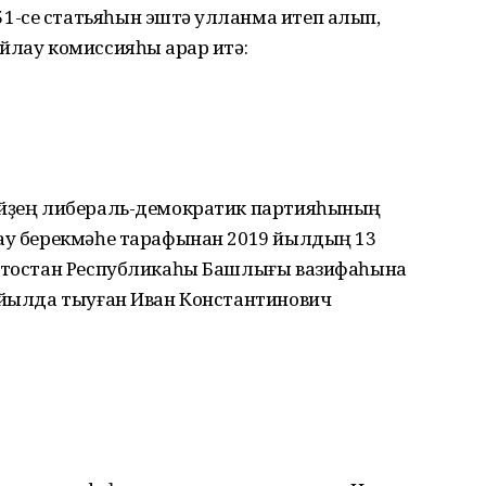
-се статьяһын эштә ҡулланма итеп алып,
йлау комиссияһы ҡарар итә:
сәйҙең либераль-демократик партия­һының
лау берекмәһе тарафынан 2019 йылдың 13
ортостан Республикаһы Башлығы вазифаһына
8 йылда тыуған Иван Константинович