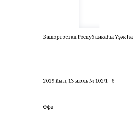
Башҡортостан Республикаһы Үҙәк һ
2019 йыл, 13 июль № 102/1 - 6
Өфө