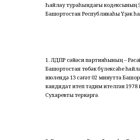
Һайлау тураһындағы кодексының 51
Башҡортостан Республикаһы Үҙәк һа
1. ЛДПР сәйәси партияһының – Рә­
Башҡортостан төбәк бүлексәһе һай
июлендә 13 сәғәт 02 минутта Башҡ
кандидат итеп тәҡдим ителгән 197
Сухаревты теркәргә.