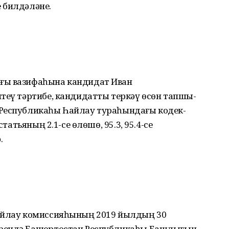
 билдәләне.
ығы вазифаһына кандидат Иван
теү тәр­тибе, кандидатты теркәү өсөн тап­шы­
Рес­публикаһы Һайлау тураһындағы ко­дек­
статьяның 2.1-се өлөшө, 95.3, 95.4-се
.
һайлау комиссияһының 2019 йылдың 30
рендә Башҡортостан Республикаһы Башлығын