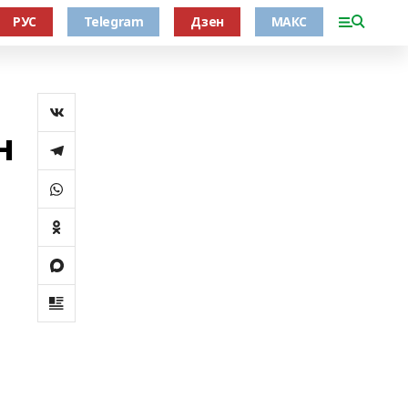
РУС
Telegram
Дзен
МАКС
н