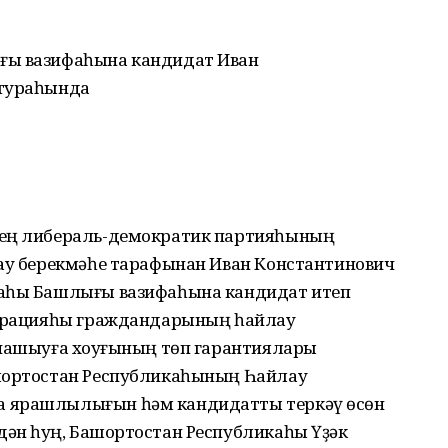
ғы вазифаһына кандидат Иван
 тураһында
­ҙең либераль-демократик партияһының
лау берекмәһе тарафынан Иван Константинович
каһы Башлығы вазифаһына кандидат итеп
едерацияһы граждандарының һайлау
тнашыуға хоҡуғының төп гарантиялары
шҡортостан Республикаһының Һайлау
а ярашлылығын һәм кандидатты теркәү өсөн
ән һуң, Башҡортостан Республикаһы Үҙәк