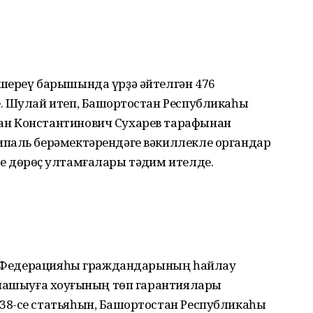
шереү барышында үрҙә әйтелгән 476
. Шулай итеп, Башҡортостан Республикаһы
н Константинович Сухарев тарафынан
ипаль берәмектәрендәге вәкиллекле органдар
 дөрөҫ ҡултамғалары тәҡдим ителде.
әй Федерацияһы граждандарының һайлау
тнашыуға хоҡуғының төп гарантиялары
38-се статьяһын, Башҡортостан Республикаһы