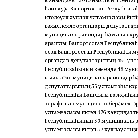
һайлауҙа Башҡортостан Республик
ителеүен хуплап ҡултамғалары йы
вәкиллекле органдары депутаттар
муниципаль райондар һәм ҡала окру
ярашлы, Башҡортостан Республика
өсөн Башҡортостан Республикаһы м
органдар депутаттарының 454 ҡулта
Республикаһының кәмендә 48 муни
йыйылған муниципаль райондар һәм
депутаттарының 56 ҡултамғаһы кәрә
Республикаһы Башлығы вази­фаһын
тарафынан муниципаль берәмектә
ҡултамғалары ингән 476 кандидатты
Республика­һының 50 муниципаль р
ҡултамғалары ингән 57 хуплау ҡағыҙ