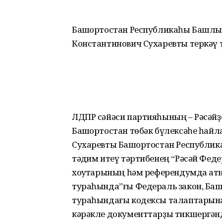
Башҡортостан Республикаһы Башлы
Константинович Сухаревты теркәү
ЛДПР сәйәси партияһының – Рәсәй
Башҡортостан төбәк бүлексәһе һай
Сухаревты Башҡортостан Республи
тәҡдим итеү тәртибенең “Рәсәй Ф
хоҡуҡтарының һәм референдумда ҡа
тураһында”ғы Федераль закон, Ба
тураһындағы кодексы талаптарын
кәрәкле документтарҙы тикшергәнд