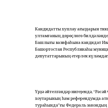
Кандидатты хуплау ҡағыҙҙарын тик
ҡултамғаның дөрөҫлөгө билдә­ләнде
Башлығы вазифаһына кандидат Ива
Башҡортостан Респуб­ликаһы муниц
депутаттарының етерлек күләмдәге
Үрҙә әйтелгәндәр нигеҙендә, “Рәс
хоҡуҡтарының һәм референдумда ҡа
тураһында”ғы Федераль закон­дың 