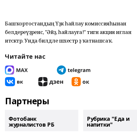
Башҡортостандың Үҙәк һайлау комиссияһынан
белдереүҙәренсә, "Әйҙә, һайлауға!" тигән акция иғлан
итәсәктәр. Унда билдәле шәхестәр ҙә ҡатнашсаҡ.
Читайте нас
Партнеры
Фотобанк
Рубрика "Еда и
журналистов РБ
напитки"