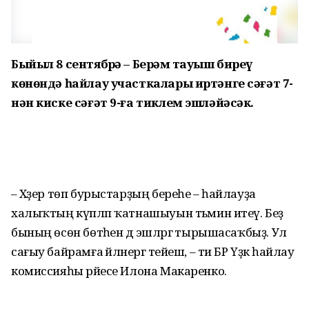
Быйыл 8 сентябрҙә – Берҙәм тауыш биреү
көнөндә һайлау участкалары иртәнге сәғәт 7-
нән киске сәғәт 9-ға тиклем эшләйәсәк.
– Хәҙер төп бурыстарҙың береһе – һайлауҙа
халыҡтың күпләп ҡатнашыуын тәьмин итеү. Беҙ
бының өсөн бөтәһен дә эшләргә тырышасаҡбыҙ. Ул
сағыу байрамға әйләнергә тейеш, – ти БР Үҙәк һайлау
комиссияһы рәйесе Илона Макаренко.