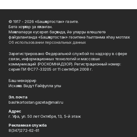
© 1917 - 2026 «Башҡортостан» гәзите.
Бөтә хоҡуҡтар ҙа яҡланған.
Мәҡәләләрҙе күсереп баҫҡанда, йә уларҙы өлөшләтә
файҙаланғанда «Башҡортостан» гәзитенә һылтанма яһау мотлаҡ.
Об использовании персональных данных
Зарегистрировано Федеральной службой по надзору в сфере
связи, информационных технологий и массовых
коммуникаций (РОСКОМНАДЗОР). Регистрационный номер:
серия ПИ ФС77-33205 от 11 сентября 2008 г.
Баш мөхәррир
Исхаҡов Вәдүт Ғәйфулла улы
Эл. почта
bashkortostan.gazeta@mail.ru
Адрес
г. Уфа, ул. 50 лет Октября, 13, 5-й этаж
Рекламная служба
8(347)272-62-61