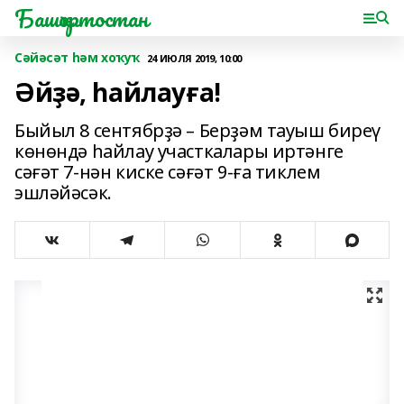
Башҡортостан
Сәйәсәт һәм хоҡуҡ
24 ИЮЛЯ 2019, 10:00
Әйҙә, һайлауға!
Быйыл 8 сентябрҙә – Берҙәм тауыш биреү
көнөндә һайлау участкалары иртәнге
сәғәт 7-нән киске сәғәт 9-ға тиклем
эшләйәсәк.