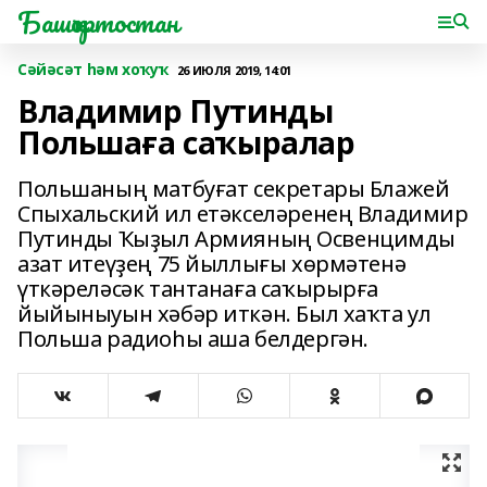
Башҡортостан
Сәйәсәт һәм хоҡуҡ
26 ИЮЛЯ 2019, 14:01
Владимир Путинды
Польшаға саҡыралар
Польшаның матбуғат секретары Блажей
Спыхальский ил етәкселәренең Владимир
Путинды Ҡыҙыл Армияның Освенцимды
азат итеүҙең 75 йыллығы хөрмәтенә
үткәреләсәк тантанаға саҡырырға
йыйыныуын хәбәр иткән. Был хаҡта ул
Польша радиоһы аша белдергән.