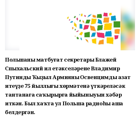
Польшаның матбуғат секретары Блажей
Спыхальский ил етәкселәренең Владимир
Путинды Ҡыҙыл Армияның Освенцимды азат
итеүҙең 75 йыллығы хөрмәтенә үткәреләсәк
тантанаға саҡырырға йыйыныуын хәбәр
иткән. Был хаҡта ул Польша радиоһы аша
белдергән.