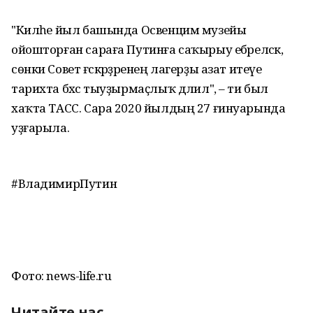
"Киләһе йыл башында Освенцим музейы
ойошторған сараға Путинға саҡырыу ебәреләсәк,
сөнки Совет ғәскәрҙәренең лагерҙы азат итеүе
тарихта бәхәс тыуҙырмаҫлыҡ дәлил", – ти был
хаҡта ТАСС. Сара 2020 йылдың 27 ғинуарында
уҙғарыла.
#ВладимирПутин
Фото: news-life.ru
Читайте нас