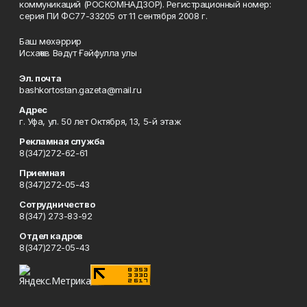
коммуникаций (РОСКОМНАДЗОР). Регистрационный номер:
серия ПИ ФС77-33205 от 11 сентября 2008 г.
Баш мөхәррир
Исхаҡов Вәдүт Ғәйфулла улы
Эл. почта
bashkortostan.gazeta@mail.ru
Адрес
г. Уфа, ул. 50 лет Октября, 13, 5-й этаж
Рекламная служба
8(347)272-62-61
Приемная
8(347)272-05-43
Сотрудничество
8(347) 273-83-92
Отдел кадров
8(347)272-05-43