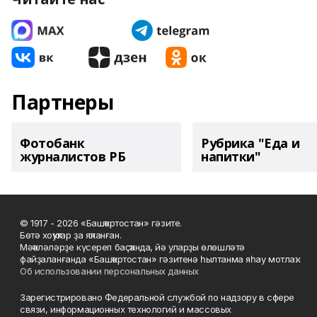
Партнеры
Фотобанк
Рубрика "Еда и
журналистов РБ
напитки"
© 1917 - 2026 «Башҡортостан» гәзите.
Бөтә хоҡуҡтар ҙа яҡланған.
Мәҡәләләрҙе күсереп баҫҡанда, йә уларҙы өлөшләтә
файҙаланғанда «Башҡортостан» гәзитенә һылтанма яһау мотлаҡ.
Об использовании персональных данных
Зарегистрировано Федеральной службой по надзору в сфере
связи, информационных технологий и массовых