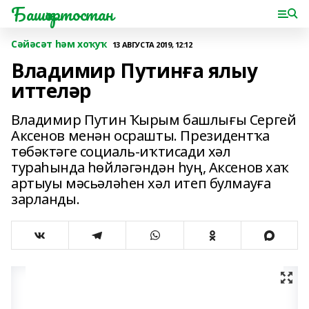
Башҡортостан
Сәйәсәт һәм хоҡуҡ
13 АВГУСТА 2019, 12:12
Владимир Путинға ялыу
иттеләр
Владимир Путин Ҡырым башлығы Сергей
Аксенов менән осрашты. Президентҡа
төбәктәге социаль-иҡтисади хәл
тураһында һөйләгәндән һуң, Аксенов хаҡ
артыуы мәсьәләһен хәл итеп булмауға
зарланды.