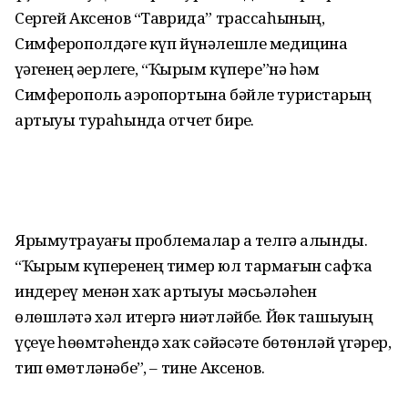
Сергей Аксенов “Таврида” трассаһының,
Симферополдәге күп йүнәлешле медицина
үҙәгенең әҙерлеге, “Ҡырым күпере”нә һәм
Симферополь аэропортына бәйле туристарҙың
артыуы тураһында отчет бирҙе.
Ярымутрауҙағы проблемалар ҙа телгә алынды.
“Ҡырым күперенең тимер юл тармағын сафҡа
индереү менән хаҡ артыуы мәсьәләһен
өлөшләтә хәл итергә ниәтләйбеҙ. Йөк ташыуҙың
үҫеүе һөҙөмтәһендә хаҡ сәйәсәте бөтөнләй үҙгәрер,
тип өмөтләнәбеҙ”, – тине Аксенов.