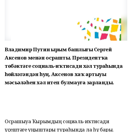
Владимир Путин Ҡырым башлығы Сергей
Аксенов менән осрашты. Президентҡа
төбәктәге социаль-иҡтисади хәл тураһында
һөйләгәндән һуң, Аксенов хаҡ артыуы
мәсьәләһен хәл итеп булмауға зарланды.
Осрашыуҙа Ҡырымдың социаль-иҡтисади
үҫештәге уңыштары тураһында ла һүҙ барҙы.