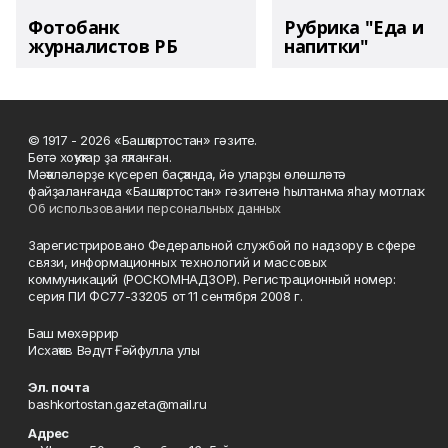
Фотобанк
Рубрика "Еда и
журналистов РБ
напитки"
© 1917 - 2026 «Башҡортостан» гәзите.
Бөтә хоҡуҡтар ҙа яҡланған.
Мәҡәләләрҙе күсереп баҫҡанда, йә уларҙы өлөшләтә
файҙаланғанда «Башҡортостан» гәзитенә һылтанма яһау мотлаҡ.
Об использовании персональных данных
Зарегистрировано Федеральной службой по надзору в сфере
связи, информационных технологий и массовых
коммуникаций (РОСКОМНАДЗОР). Регистрационный номер:
серия ПИ ФС77-33205 от 11 сентября 2008 г.
Баш мөхәррир
Исхаҡов Вәдүт Ғәйфулла улы
Эл. почта
bashkortostan.gazeta@mail.ru
Адрес