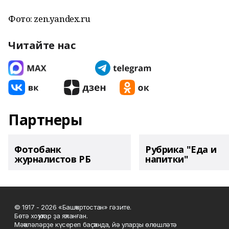
Фото: zen.yandex.ru
Читайте нас
Партнеры
Фотобанк
Рубрика "Еда и
журналистов РБ
напитки"
© 1917 - 2026 «Башҡортостан» гәзите.
Бөтә хоҡуҡтар ҙа яҡланған.
Мәҡәләләрҙе күсереп баҫҡанда, йә уларҙы өлөшләтә