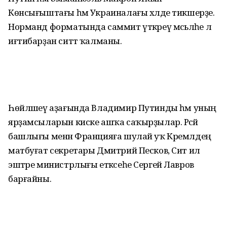
Көнсығыштағы һәм Украиналағы хәлде тикшерҙе.
Норманд форматында саммит үткәреү мәсьәләһе лә
иғтибарҙан ситтә ҡалманы.
Һөйләшеү аҙағында Владимир Путинды һәм уның
ярҙамсыларын киске ашҡа саҡырҙылар. Рәсәй
башлығы менән Францияға шулай уҡ Кремлдең
матбуғат секретары Дмитрий Песков, Сит ил
эштәре министрлығы етәксеһе Сергей Лавров
барғайны.