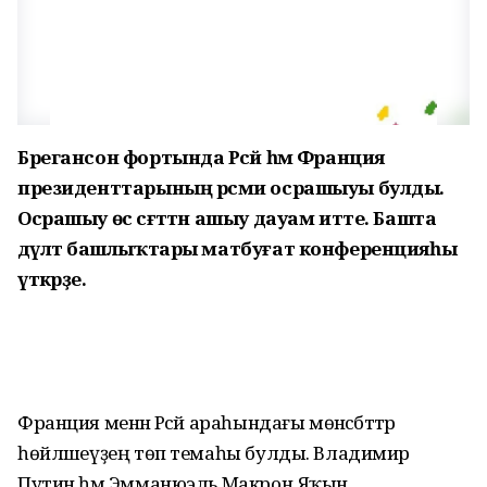
Брегансон фортында Рәсәй һәм Франция
президенттарының рәсми осрашыуы булды.
Осрашыу өс сәғәттән ашыу дауам итте. Башта
дәүләт башлыҡтары матбуғат конференцияһы
үткәрҙе.
Франция менән Рәсәй араһындағы мөнәсәбәттәр
һөйләшеүҙең төп темаһы булды. Владимир
Путин һәм Эмманюэль Макрон Яҡын