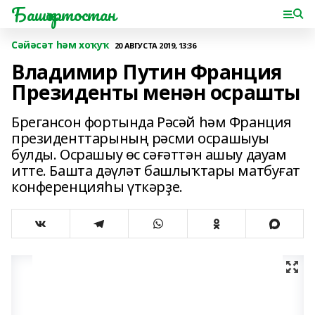
Башҡортостан
Сәйәсәт һәм хоҡуҡ
20 АВГУСТА 2019, 13:36
Владимир Путин Франция
Президенты менән осрашты
Брегансон фортында Рәсәй һәм Франция
президенттарының рәсми осрашыуы
булды. Осрашыу өс сәғәттән ашыу дауам
итте. Башта дәүләт башлыҡтары матбуғат
конференцияһы үткәрҙе.