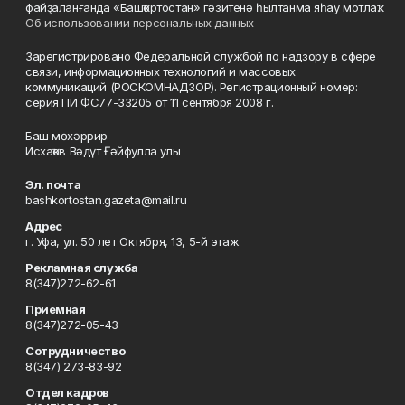
файҙаланғанда «Башҡортостан» гәзитенә һылтанма яһау мотлаҡ.
Об использовании персональных данных
Зарегистрировано Федеральной службой по надзору в сфере
связи, информационных технологий и массовых
коммуникаций (РОСКОМНАДЗОР). Регистрационный номер:
серия ПИ ФС77-33205 от 11 сентября 2008 г.
Баш мөхәррир
Исхаҡов Вәдүт Ғәйфулла улы
Эл. почта
bashkortostan.gazeta@mail.ru
Адрес
г. Уфа, ул. 50 лет Октября, 13, 5-й этаж
Рекламная служба
8(347)272-62-61
Приемная
8(347)272-05-43
Сотрудничество
8(347) 273-83-92
Отдел кадров