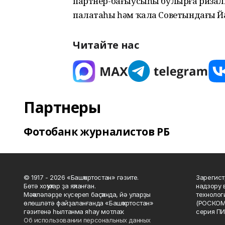
партнер-бағыусыһы булырға ризал
палатаһы һәм ҡала Советындағы Й
Читайте нас
Партнеры
Фотобанк журналистов РБ
© 1917 - 2026 «Башҡортостан» гәзите.
Зарегист
Бөтә хоҡуҡтар ҙа яҡланған.
надзору 
Мәҡәләләрҙе күсереп баҫҡанда, йә уларҙы
технолог
өлөшләтә файҙаланғанда «Башҡортостан»
(РОСКОМ
гәзитенә һылтанма яһау мотлаҡ.
серия ПИ
Об использовании персональных данных