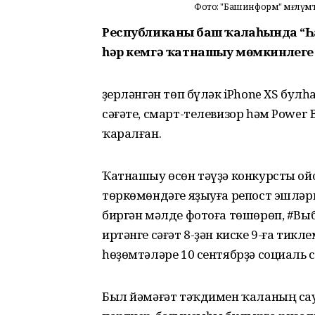
Фото: "Башинформ" мәғлүмә
Республиканың баш ҡалаһында “Һ
һәр кемгә ҡатнашыу мөмкинлеге 
Әҙерләнгән төп бүләк iPhone XS булһ
сәғәте, смарт-телевизор һәм Power
ҡаралған.
Ҡатнашыу өсөн тәүҙә конкурсты о
төркөмөндәге яҙыуға репост эшләрг
биргән мәлде фотоға төшөрөп, #В
иртәнге сәғәт 8-ҙән киске 9-ға тик
һөҙөмтәләре 10 сентябрҙә социаль 
Был йәмәғәт тәҡдимен ҡаланың са