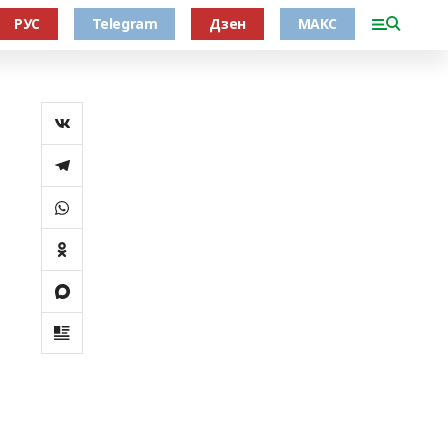
РУС
Telegram
Дзен
МАКС
а