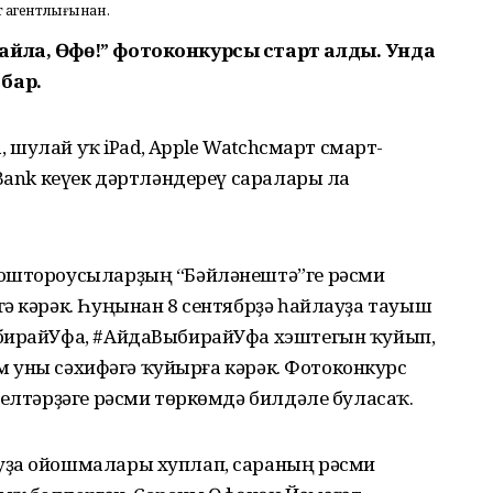
т агентлығынан.
айла, Өфө!” фотоконкурсы старт алды. Унда
бар.
а, шулай уҡ iPad, Apple Watchсмарт смарт-
 Bank кеүек дәртләндереү саралары ла
йоштороусыларҙың “Бәйләнештә”ге рәсми
ә кәрәк. Һуңынан 8 сентябрҙә һайлауҙа тауыш
ыбирайУфа, #АйдаВыбирайУфа хэштегын ҡуйып,
лем уны сәхифәгә ҡуйырға кәрәк. Фотоконкурс
селтәрҙәге рәсми төркөмдә билдәле буласаҡ.
уҙа ойошмалары хуплап, сараның рәсми