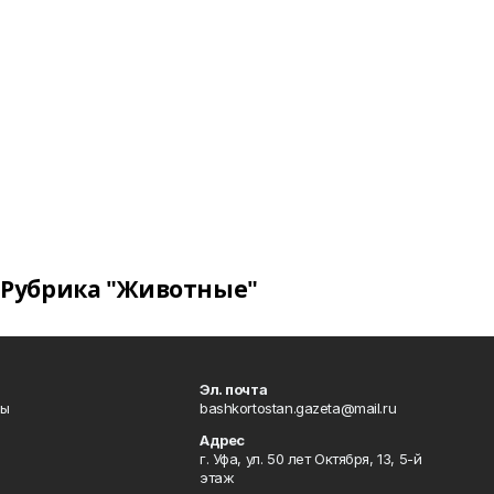
Рубрика "Животные"
Эл. почта
лы
bashkortostan.gazeta@mail.ru
Адрес
г. Уфа, ул. 50 лет Октября, 13, 5-й
этаж