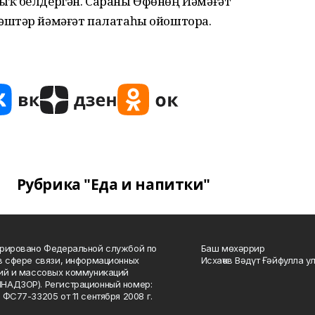
ыҡ белдергән. Сараны Өфөнөң Йәмәғәт
әштәр йәмәғәт палатаһы ойоштора.
Рубрика "Еда и напитки"
рировано Федеральной службой по
Баш мөхәррир
в сфере связи, информационных
Исхаҡов Вәдүт Ғәйфулла у
ий и массовых коммуникаций
НАДЗОР). Регистрационный номер:
 ФС77-33205 от 11 сентября 2008 г.