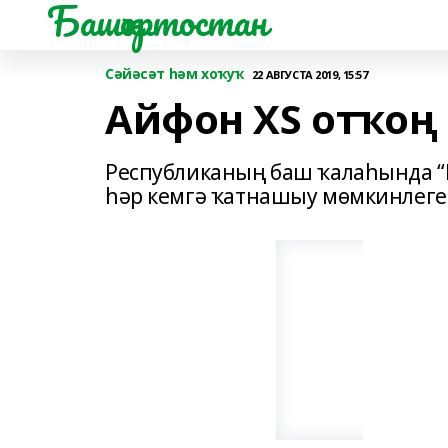
Башҡортостан
Сәйәсәт һәм хоҡуҡ
22 АВГУСТА 2019, 15:57
Айфон XS отҡоң
Республиканың баш ҡалаһында “Һ
һәр кемгә ҡатнашыу мөмкинлеге 