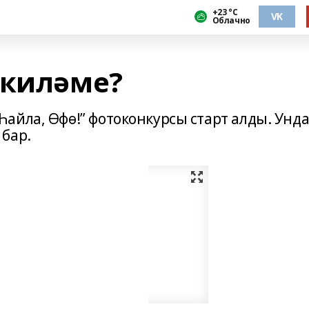
+23 °С
VK
Облачно
 киләме?
айла, Өфө!” фотоконкурсы старт алды. Унд
бар.