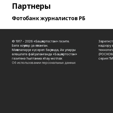
Партнеры
Фотобанк журналистов РБ
© 1917 - 2026 «Башҡортостан» гәзите.
Зарегист
Бөтә хоҡуҡтар ҙа яҡланған.
надзору 
Мәҡәләләрҙе күсереп баҫҡанда, йә уларҙы
технолог
өлөшләтә файҙаланғанда «Башҡортостан»
(РОСКОМ
гәзитенә һылтанма яһау мотлаҡ.
серия ПИ
Об использовании персональных данных