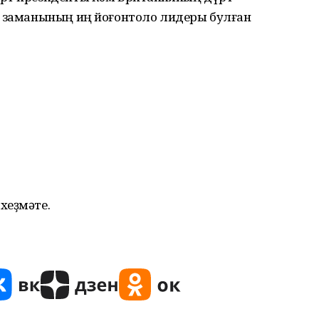
ҙ заманының иң йоғонтоло лидеры булған
хеҙмәте.