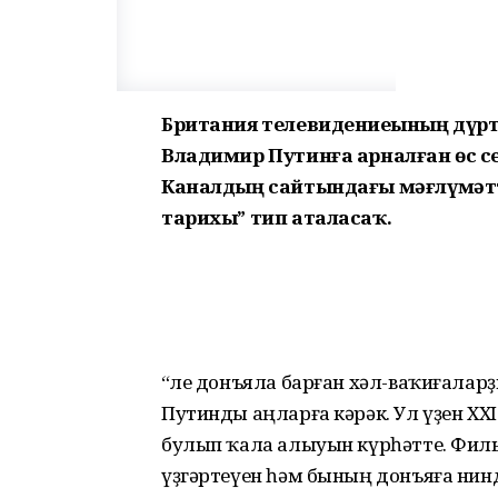
Британия телевидениеһының дүрт
Владимир Путинға арналған өс с
Каналдың сайтындағы мәғлүмәтт
тарихы” тип аталасаҡ.
“Әле донъяла барған хәл-ваҡиғала
Путинды аңларға кәрәк. Ул үҙен ХХ
булып ҡала алыуын күрһәтте. Филь
үҙгәртеүен һәм бының донъяға нин