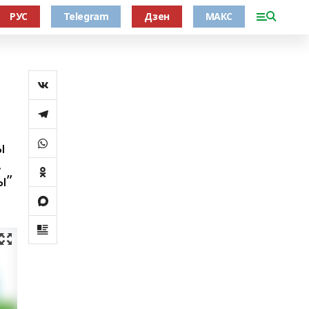
РУС
Telegram
Дзен
МАКС
ы
.
ы”