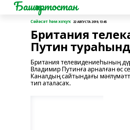
Башҡортостан
Сәйәсәт һәм хоҡуҡ
22 АВГУСТА 2019, 13:45
Британия телек
Путин тураһын
Британия телевидениеһының дүрт
Владимир Путинға арналған өс с
Каналдың сайтындағы мәғлүмәттә
тип аталасаҡ.