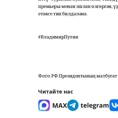
премьеры менән эшләп өлгөргән, ү
етәксе тип билдәләнә.
#ВладимирПутин
Фото: РФ Президентының матбуғат 
Читайте нас