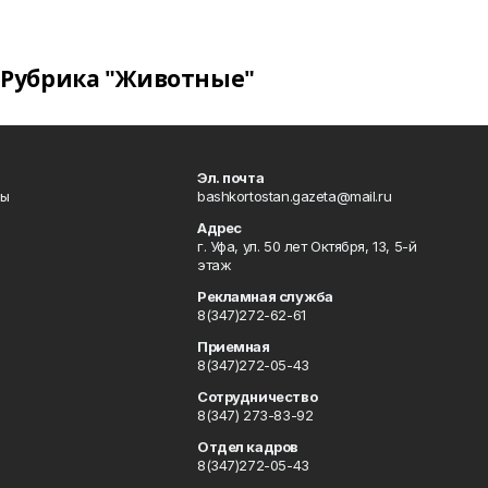
Рубрика "Животные"
Эл. почта
лы
bashkortostan.gazeta@mail.ru
Адрес
г. Уфа, ул. 50 лет Октября, 13, 5-й
этаж
Рекламная служба
8(347)272-62-61
Приемная
8(347)272-05-43
Сотрудничество
8(347) 273-83-92
Отдел кадров
8(347)272-05-43