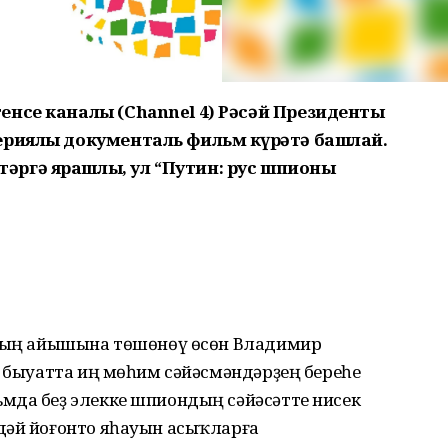
енсе каналы (Channel 4) Рәсәй Президенты
ериялы документаль фильм күрһәтә башлай.
әргә ярашлы, ул “Путин: рус шпионы
рҙың айышына төшөнөү өсөн Владимир
I быуатта иң мөһим сәйәсмәндәрҙең береһе
мда беҙ элекке шпиондың сәйәсәтте нисек
дәй йоғонто яһауын асыҡларға