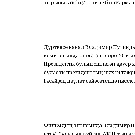
тырышасаҡбыҙ”, – тине башҡарма 
Дүртенсе канал Владимир Путинды
комитетында эшләгән осоро, 20 йы
Президенты булып эшләгән дәүер х
буласаҡ президенттың шәхси тәжр
Рәсәйҙең дәүләт сәйәсәтендә нисек
Фильмдың анонсында Владимир Пут
итеү” бурысын ҡуйған, АҠШ-тың д