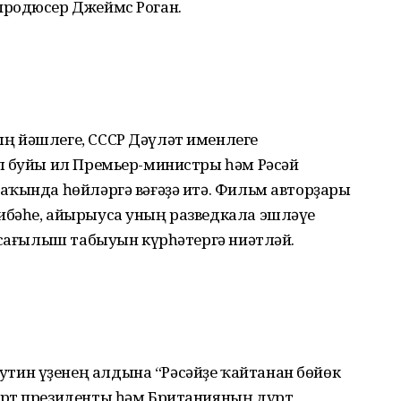
продюсер Джеймс Роган.
ң йәшлеге, СССР Дәүләт именлеге
л буйы ил Премьер-министры һәм Рәсәй
аҡында һөйләргә вәғәҙә итә. Фильм авторҙары
ибәһе, айырыуса уның разведкала эшләүе
 сағылыш табыуын күрһәтергә ниәтләй.
ин үҙенең алдына “Рәсәйҙе ҡайтанан бөйөк
үрт президенты һәм Британияның дүрт