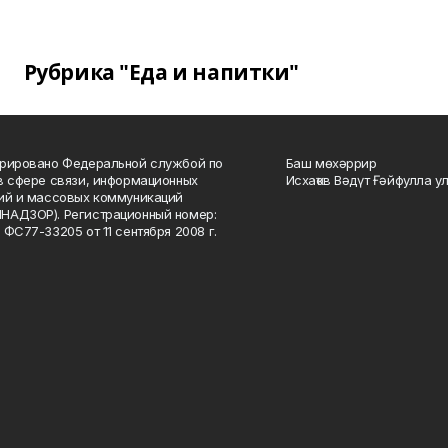
Рубрика "Еда и напитки"
рировано Федеральной службой по
Баш мөхәррир
в сфере связи, информационных
Исхаҡов Вәдүт Ғәйфулла у
ий и массовых коммуникаций
НАДЗОР). Регистрационный номер:
 ФС77-33205 от 11 сентября 2008 г.