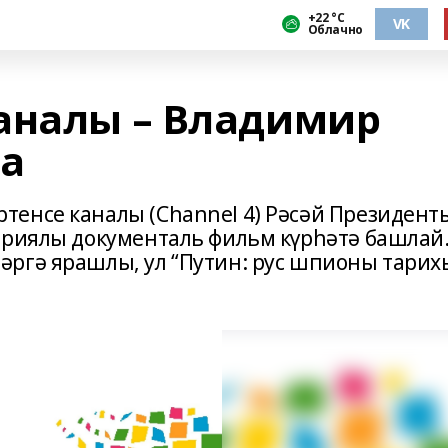
+22 °С
VK
Облачно
аналы – Владимир
да
енсе каналы (Channel 4) Рәсәй Президент
ериялы документаль фильм күрһәтә башлай
ргә ярашлы, ул “Путин: рус шпионы тарих